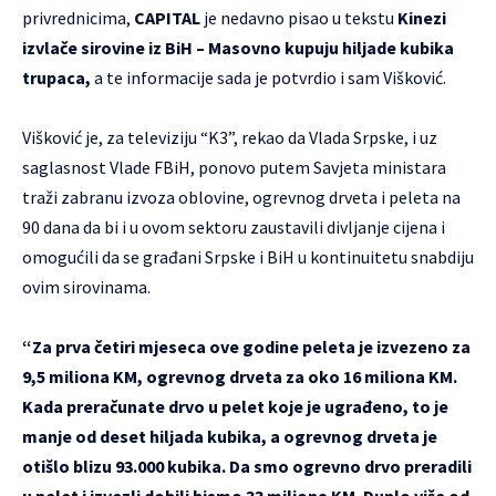
privrednicima,
CAPITAL
je nedavno pisao u tekstu
Kinezi
izvlače sirovine iz BiH – Masovno kupuju hiljade kubika
trupaca
,
a te informacije sada je potvrdio i sam Višković.
Višković je, za televiziju “K3”, rekao da Vlada Srpske, i uz
saglasnost Vlade FBiH, ponovo putem Savjeta ministara
traži zabranu izvoza oblovine, ogrevnog drveta i peleta na
90 dana da bi i u ovom sektoru zaustavili divljanje cijena i
omogućili da se građani Srpske i BiH u kontinuitetu snabdiju
ovim sirovinama.
“Za prva četiri mjeseca ove godine peleta je izvezeno za
9,5 miliona KM, ogrevnog drveta za oko 16 miliona KM.
Kada preračunate drvo u pelet koje je ugrađeno, to je
manje od deset hiljada kubika, a ogrevnog drveta je
otišlo blizu 93.000 kubika. Da smo ogrevno drvo preradili