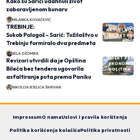
Kako su Sarići udahnuli život
zaboravljenom bunaru
MILANKA KOVAČEVIĆ
TREBINJE:
AKTUELNO
Sukob Pologoš – Sarić: Tužilaštvo u
DIREKT PRIČ
Trebinju formiralo dva predmeta
JELA DŽOMBA
DIREKT PRIČE
Revizori utvrdili da je Opština
EKONOMIJA
Bileća bez tendera ugovorila
POLITIKA
asfaltiranje puta prema Paniku
NIKOLIJA BJELICA ŠKRIVAN
Impressum
O nama
Uslovi i pravila korištenja
Politika korišćenja kolačića
Politika privatnosti