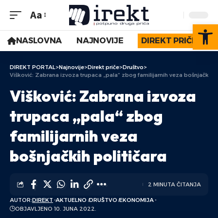
Aa
Op
NASLOVNA
NAJNOVIJE
DIREKT PRIČE
DIREKT PORTAL
>
Najnovije
>
Direkt priče
>
Društvo
>
Višković: Zabrana izvoza trupaca „pala“ zbog familijarnih veza bošnjačkih p
Višković: Zabrana izvoza
trupaca „pala“ zbog
familijarnih veza
bošnjačkih političara
2 MINUTA ČITANJA
AUTOR:
DIREKT
AKTUELNO
DRUŠTVO
EKONOMIJA
OBJAVLJENO 10. JUNA 2022.