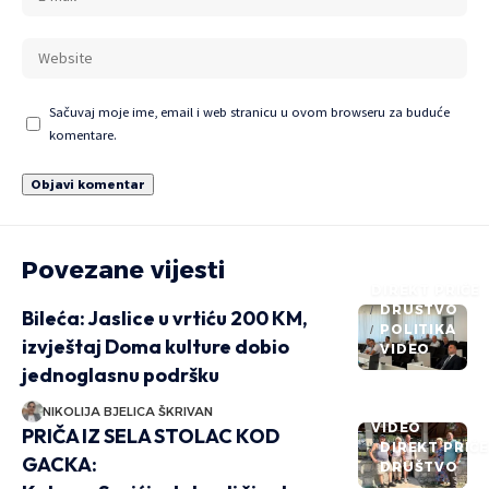
Sačuvaj moje ime, email i web stranicu u ovom browseru za buduće
komentare.
Povezane vijesti
DIREKT PRIČE
DRUŠTVO
Bileća: Jaslice u vrtiću 200 KM,
POLITIKA
izvještaj Doma kulture dobio
VIDEO
jednoglasnu podršku
NIKOLIJA BJELICA ŠKRIVAN
VIDEO
PRIČA IZ SELA STOLAC KOD
DIREKT PRIČ
GACKA:
DRUŠTVO