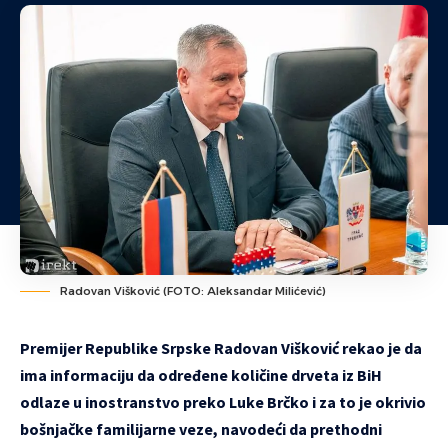
Radovan Višković (FOTO: Aleksandar Milićević)
Premijer Republike Srpske Radovan Višković
rekao je da
ima informaciju da određene količine drveta iz BiH
odlaze u inostranstvo preko Luke Brčko i za to je okrivio
bošnjačke familijarne veze, navodeći da prethodni