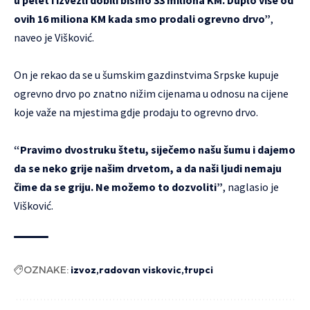
u pelet i izvezli dobili bismo 33 miliona KM. Duplo više od
ovih 16 miliona KM kada smo prodali ogrevno drvo”
,
naveo je Višković.
On je rekao da se u šumskim gazdinstvima Srpske kupuje
ogrevno drvo po znatno nižim cijenama u odnosu na cijene
koje važe na mjestima gdje prodaju to ogrevno drvo.
“Pravimo dvostruku štetu, siječemo našu šumu i dajemo
da se neko grije našim drvetom, a da naši ljudi nemaju
čime da se griju. Ne možemo to dozvoliti”
, naglasio je
Višković.
OZNAKE:
izvoz
radovan viskovic
trupci