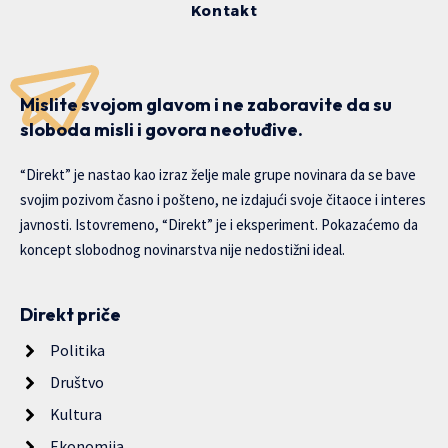
Kontakt
Mislite svojom glavom i ne zaboravite da su
sloboda misli i govora neotuđive.
“Direkt” je nastao kao izraz želje male grupe novinara da se bave
svojim pozivom časno i pošteno, ne izdajući svoje čitaoce i interes
javnosti. Istovremeno, “Direkt” je i eksperiment. Pokazaćemo da
koncept slobodnog novinarstva nije nedostižni ideal.
Direkt priče
Politika
Društvo
Kultura
Ekonomija