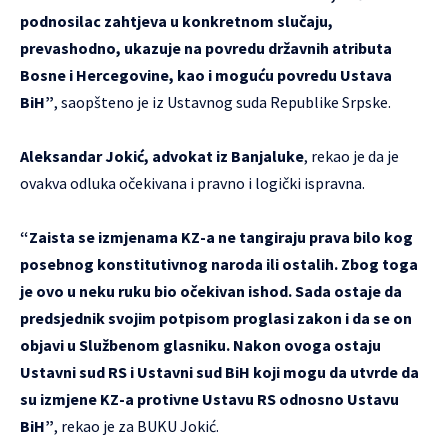
podnosilac zahtjeva u konkretnom slučaju,
prevashodno, ukazuje na povredu državnih atributa
Bosne i Hercegovine, kao i moguću povredu Ustava
BiH”
, saopšteno je iz Ustavnog suda Republike Srpske.
Aleksandar Jokić, advokat iz Banjaluke
, rekao je da je
ovakva odluka očekivana i pravno i logički ispravna.
“Zaista se izmjenama KZ-a ne tangiraju prava bilo kog
posebnog konstitutivnog naroda ili ostalih. Zbog toga
je ovo u neku ruku bio očekivan ishod. Sada ostaje da
predsjednik svojim potpisom proglasi zakon i da se on
objavi u Službenom glasniku. Nakon ovoga ostaju
Ustavni sud RS i Ustavni sud BiH koji mogu da utvrde da
su izmjene KZ-a protivne Ustavu RS odnosno Ustavu
BiH”
, rekao je za BUKU Jokić.