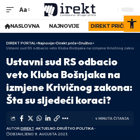
Aa
Op
NASLOVNA
NAJNOVIJE
DIREKT PRIČE
DIREKT PORTAL
>
Najnovije
>
Direkt priče
>
Društvo
>
Ustavni sud RS odbacio veto Kluba Bošnjaka na izmjene Krivičnog zakona: Š
Ustavni sud RS odbacio
veto Kluba Bošnjaka na
izmjene Krivičnog zakona:
Šta su sljedeći koraci?
4 MINUTA ČITANJA
AUTOR:
DIREKT
AKTUELNO
DRUŠTVO
POLITIKA
OBJAVLJENO 9. AUGUSTA 2023.