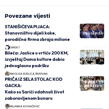
Povezane vijesti
STANIŠIĆEVA PIJACA:
Stanovništvu dijeli koke,
DRUGI PIŠU
porodična firma zbraja milione
DIREKT PRIČE
DIREKT
DRUŠTVO
Bileća: Jaslice u vrtiću 200 KM,
POLITIKA
izvještaj Doma kulture dobio
VIDEO
jednoglasnu podršku
NIKOLIJA BJELICA ŠKRIVAN
VIDEO
PRIČA IZ SELA STOLAC KOD
DIREKT PRIČ
GACKA:
DRUŠTVO
Kako su Sarići udahnuli život
zaboravljenom bunaru
MILANKA KOVAČEVIĆ