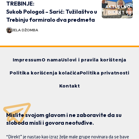
TREBINJE:
AKTUELNO
Sukob Pologoš – Sarić: Tužilaštvo u
DIREKT PRIČ
Trebinju formiralo dva predmeta
JELA DŽOMBA
Impressum
O nama
Uslovi i pravila korištenja
Politika korišćenja kolačića
Politika privatnosti
Kontakt
Mislite svojom glavom i ne zaboravite da su
sloboda misli i govora neotuđive.
“Direkt” je nastao kao izraz želje male grupe novinara da se bave