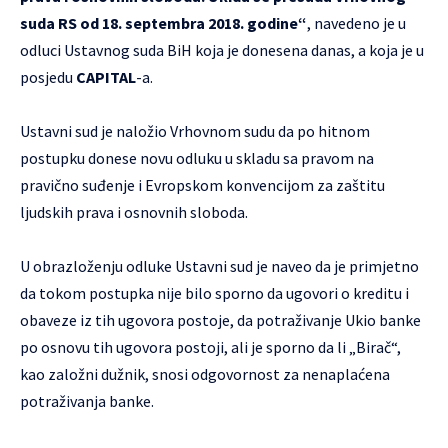
suda RS od 18. septembra 2018. godine“
, navedeno je u
odluci Ustavnog suda BiH koja je donesena danas, a koja je u
posjedu
CAPITAL
-a.
Ustavni sud je naložio Vrhovnom sudu da po hitnom
postupku donese novu odluku u skladu sa pravom na
pravično suđenje i Evropskom konvencijom za zaštitu
ljudskih prava i osnovnih sloboda.
U obrazloženju odluke Ustavni sud je naveo da je primjetno
da tokom postupka nije bilo sporno da ugovori o kreditu i
obaveze iz tih ugovora postoje, da potraživanje Ukio banke
po osnovu tih ugovora postoji, ali je sporno da li „Birač“,
kao založni dužnik, snosi odgovornost za nenaplaćena
potraživanja banke.