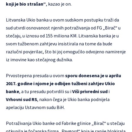
koji je bio strašan“
, kazao je on.
Litvanska Ukio banka u ovom sudskom postupku traži da
sud utvrdi osnovanost njenih potraživanja od FG „Birač“ u
stečaju, u iznosu od 155 miliona KM. Litvanska banka je u
svom tužbenom zahtjevu insistirala na tome da bude
razlučni povjerilac, što bi joj omogućilo odvojeno namirenje
iz imovine kao stečajnog dužnika.
Prvostepena presuda u ovom
sporu donesena je u aprilu
2017. godine i njome je odbijen tužbeni zahtjev Ukio
banke
, a tu presudu potvrdili su i
Viši privredni sud
i
Vrhovni sud RS
, nakon čega je Ukio banka podnijela
apelaciju Ustavnom sudu BiH.
Potraživanja Ukio banke od Fabrike glinice „Birač“ u stečaju
otkupila je fočanska firma „Pavgord“ koja je ranije blokirala