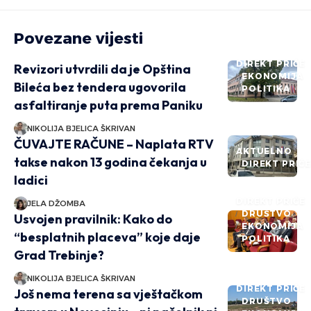
Povezane vijesti
DIREKT PRIČE
Revizori utvrdili da je Opština
EKONOMIJA
Bileća bez tendera ugovorila
POLITIKA
asfaltiranje puta prema Paniku
NIKOLIJA BJELICA ŠKRIVAN
ČUVAJTE RAČUNE – Naplata RTV
AKTUELNO
takse nakon 13 godina čekanja u
DIREKT PRIČ
ladici
DIREKT PRIČE
JELA DŽOMBA
DRUŠTVO
Usvojen pravilnik: Kako do
EKONOMIJA
“besplatnih placeva” koje daje
POLITIKA
Grad Trebinje?
NIKOLIJA BJELICA ŠKRIVAN
DIREKT PRIČE
Još nema terena sa vještačkom
DRUŠTVO