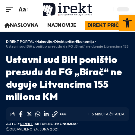
Aa
Op
NASLOVNA
NAJNOVIJE
DIREKT PRIČE
DIREKT PORTAL
>
Najnovije
>
Direkt priče
>
Ekonomija
>
Ustavni sud BiH poništio presudu da FG „Birač“ ne duguje Litvancima 155 mi
Ustavni sud BiH poništio
presudu da FG „Birač“ ne
duguje Litvancima 155
miliona KM
5 MINUTA ČITANJA
AUTOR:
DIREKT
AKTUELNO
EKONOMIJA
OBJAVLJENO 24. JUNA 2021.