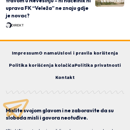
travom u Nevesinju – ni načelnik ni
EKONOMIJA
uprava FK “Veleža” ne znaju gdje
je novac?
DIREKT
Impressum
O nama
Uslovi i pravila korištenja
Politika korišćenja kolačića
Politika privatnosti
Kontakt
Mislite svojom glavom i ne zaboravite da su
sloboda misli i govora neotuđive.