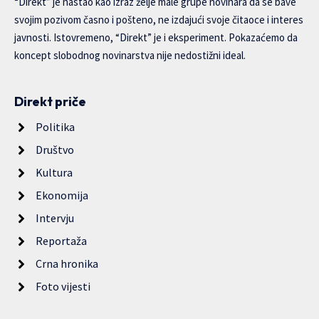
“Direkt” je nastao kao izraz želje male grupe novinara da se bave
svojim pozivom časno i pošteno, ne izdajući svoje čitaoce i interes
javnosti. Istovremeno, “Direkt” je i eksperiment. Pokazaćemo da
koncept slobodnog novinarstva nije nedostižni ideal.
Direkt priče
Politika
Društvo
Kultura
Ekonomija
Intervju
Reportaža
Crna hronika
Foto vijesti