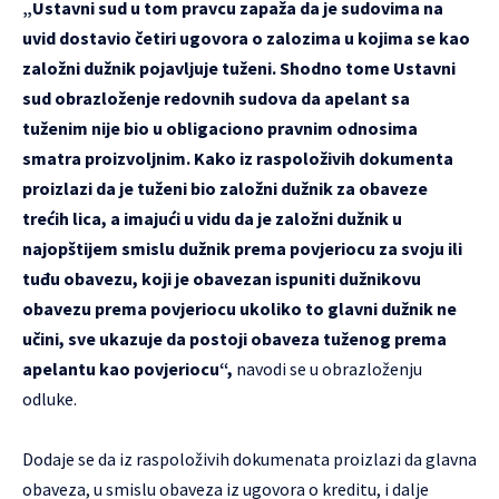
„Ustavni sud u tom pravcu zapaža da je sudovima na
uvid dostavio četiri ugovora o zalozima u kojima se kao
založni dužnik pojavljuje tuženi. Shodno tome Ustavni
sud obrazloženje redovnih sudova da apelant sa
tuženim nije bio u obligaciono pravnim odnosima
smatra proizvoljnim. Kako iz raspoloživih dokumenta
proizlazi da je tuženi bio založni dužnik za obaveze
trećih lica, a imajući u vidu da je založni dužnik u
najopštijem smislu dužnik prema povjeriocu za svoju ili
tuđu obavezu, koji je obavezan ispuniti dužnikovu
obavezu prema povjeriocu ukoliko to glavni dužnik ne
učini, sve ukazuje da postoji obaveza tuženog prema
apelantu kao povjeriocu“,
navodi se u obrazloženju
odluke.
Dodaje se da iz raspoloživih dokumenata proizlazi da glavna
obaveza, u smislu obaveza iz ugovora o kreditu, i dalje