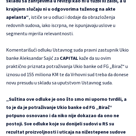
skladu sa zahtjevima u reviziji kao ni u tužbi ili žalbi, a u
krajnjem slučaju ni u odgovorima tuženog na akte
apelanta“
, ističe se u odluci i dodaje da obrazloženja
redovnih sudova, iako iscrpna, ne ispunjavaju uslove u
segmentu mjerila relevantnosti.
Komentarišući odluku Ustavnog suda pravni zastupnik Ukio
banke Aleksandar Sajić za
CAPITAL
kaže da su ovim
praktično priznata potraživanja Ukio banke od FG „Birač“ u
iznosu od 155 miliona KM te da Vrhovni sud treba da donese
novu presudu u skladu sa uputstvom Ustavnog suda.
„Suština ove odluke je ono što smo mi uporno tvrdili, a
to je da je potraživanje Ukio banke od FG „Birač“
potpuno osnovano i da niko nije dokazao da ono ne
postoji. Sve odluke koje su donijeli sudovi u RS su
rezultat proizvoljnosti i uticaja na nižestepene sudove