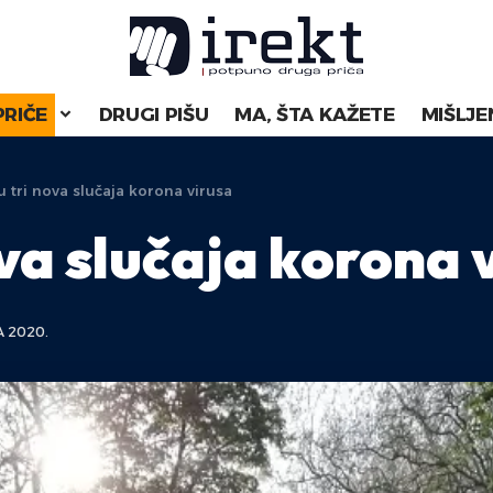
PRIČE
DRUGI PIŠU
MA, ŠTA KAŽETE
MIŠLJE
u tri nova slučaja korona virusa
ova slučaja korona 
A 2020.