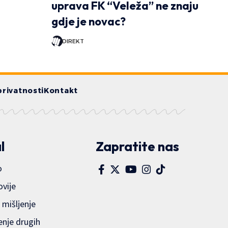
uprava FK “Veleža” ne znaju
gdje je novac?
DIREKT
privatnosti
Kontakt
l
Zapratite nas
o
ovije
 mišljenje
enje drugih