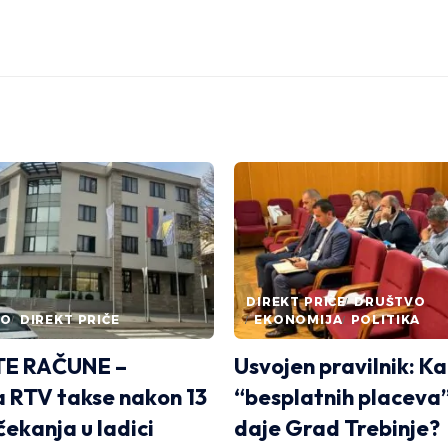
DIREKT PRIČE
DRUŠTVO
NO
DIREKT PRIČE
EKONOMIJA
POLITIKA
E RAČUNE –
Usvojen pravilnik: K
 RTV takse nakon 13
“besplatnih placeva”
čekanja u ladici
daje Grad Trebinje?