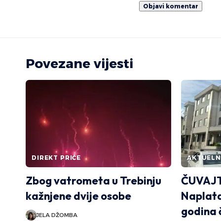
Povezane vijesti
DIREKT PRIČE
AKTUEL
Zbog vatrometa u Trebinju
ČUVAJT
kažnjene dvije osobe
Naplata
godina 
JELA DŽOMBA