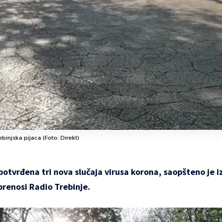
ebinjska pijaca (Foto: Direkt)
potvrđena tri nova slučaja virusa korona, saopšteno je 
prenosi Radio Trebinje.