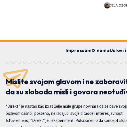
JELA DŽ
Impressum
O nama
Uslovi 
Mislite svojom glavom i ne zaboravi
da su sloboda misli i govora neotuđi
“Direkt” je nastao kao izraz želje male grupe novinara da se bave svoj
pozivom časno i pošteno, ne izdajući svoje čitaoce i interes javnosti.
Istovremeno, “Direkt” je i eksperiment. Pokazaćemo da koncept slo