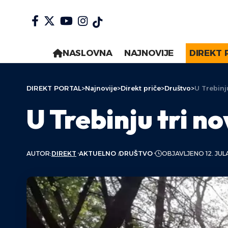
NASLOVNA
NAJNOVIJE
DIREKT 
DIREKT PORTAL
>
Najnovije
>
Direkt priče
>
Društvo
>
U Trebinj
U Trebinju tri n
AUTOR:
DIREKT
AKTUELNO
DRUŠTVO
OBJAVLJENO 12. JUL