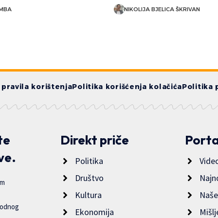
OMBA
NIKOLIJA BJELICA ŠKRIVAN
i pravila korištenja
Politika korišćenja kolačića
Politika 
te
Direkt priče
Porta
ve.
Politika
Vide
Društvo
Najn
im
Kultura
Naše
bodnog
Ekonomija
Mišlj