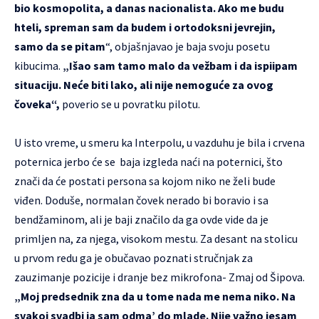
bio kosmopolita, a danas nacionalista. Ako me budu
hteli, spreman sam da budem i ortodoksni jevrejin,
samo da se pitam
“, objašnjavao je baja svoju posetu
kibucima.
„Išao sam tamo malo da vežbam i da ispiipam
situaciju. Neće biti lako, ali nije nemoguće za ovog
čoveka“,
poverio se u povratku pilotu.
U isto vreme, u smeru ka Interpolu, u vazduhu je bila i crvena
poternica jerbo će se baja izgleda naći na poternici, što
znači da će postati persona sa kojom niko ne želi bude
viđen. Doduše, normalan čovek nerado bi boravio i sa
bendžaminom, ali je baji značilo da ga ovde vide da je
primljen na, za njega, visokom mestu. Za desant na stolicu
u prvom redu ga je obučavao poznati stručnjak za
zauzimanje pozicije i dranje bez mikrofona- Zmaj od Šipova.
„Moj predsednik zna da u tome nada me nema niko. Na
svakoj svadbi ja sam odma’ do mlade. Nije važno jesam