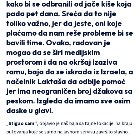
kako bi se odbranili od jače kiše koja
pada pet dana. Sreća da to nije
toliko važno, jer da jeste, oni koje
plaćamo da nam reše probleme bi se
bavili time. Ovako, radovan je
mogao da se širi medijskim
prostorom i da na okršaj izaziva
ramu, baja da se iskrada iz Izraela, a
načelnik Laktaša da odbije pomoć
jer ima neograničen broj džakova sa
peskom. Izgleda da imamo sve osim
daske u glavi.
„
Stigao sam“
, objavio je naš baja sa tajne lokacije na kraju
putovanja koje se samo na javnom servisu završilo slavno.