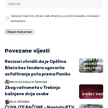
Sačuvaj moje ime, email i web stranicu u ovom browseru za buduće
komentare.
Povezane vijesti
DIREKT PRIČE
Revizori utvrdili da je Opština
EKONOMIJA
Bileća bez tendera ugovorila
POLITIKA
asfaltiranje puta prema Paniku
NIKOLIJA BJELICA ŠKRIVAN
Zbog vatrometa u Trebinju
kažnjene dvije osobe
DIREKT PRIČE
JELA DŽOMBA
ČUVAJTE RAČUNE – Naplata RTV