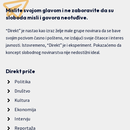
Mislite svojom glavom i ne zaboravite da su
sloboda misli i govora neotuđive.
“Direkt” je nastao kao izraz želje male grupe novinara da se bave
svojim pozivom časno i pošteno, ne izdajući svoje čitaoce i interes
javnosti. Istovremeno, “Direkt” je i eksperiment. Pokazaćemo da
koncept slobodnog novinarstva nije nedostižni ideal.
Direkt priče
Politika
Društvo
Kultura
Ekonomija
Intervju
Reportaža