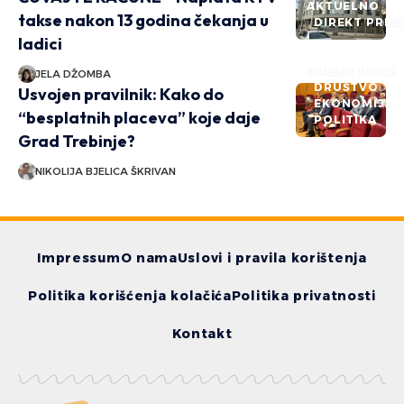
AKTUELNO
takse nakon 13 godina čekanja u
DIREKT PRIČ
ladici
DIREKT PRIČE
JELA DŽOMBA
DRUŠTVO
Usvojen pravilnik: Kako do
EKONOMIJA
“besplatnih placeva” koje daje
POLITIKA
Grad Trebinje?
NIKOLIJA BJELICA ŠKRIVAN
Impressum
O nama
Uslovi i pravila korištenja
Politika korišćenja kolačića
Politika privatnosti
Kontakt