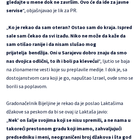
gledajte u mene dok ne završim. Ovo će da ide za javne
servise
“, objašnjavao je lik za PR.
„
Ko je rekao da sam oteran? Ostao sam do kraja. Ispred
sale sam čekao da svi izađu. Niko ne može da kaže da
sam otišao ranije i da nisam slušao mog
prijatelja bendžija. Oni u Sarajevu dobro znaju da smo
nas dvojica odlični, to ih i boli pa klevećui
“, ljutio se baja
na zlonamerne vesti koje su preplavile medije. I dok je, sa
dostojanstvom cara koji je go, napuštao Izrael, ovde smo se
borili sa poplavom.
Gradonačelnik Bijeljine je rekao da je poslao Laktašima
džakove sa peskom da bi se ovaj iz Laktaša javio:
„
Nek’ on šalje svojima koji se nisu spremili, a ne nama u
takoreći prestonom gradu koji imamo, zahvaljujući
predsedniku i meni, neograničeni broj džakova i šta god