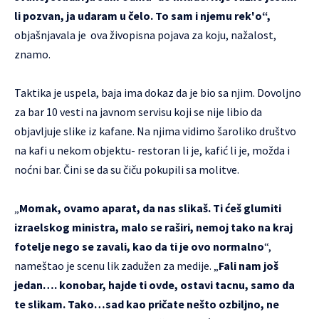
li pozvan, ja udaram u čelo. To sam i njemu rek'o“,
objašnjavala je ova živopisna pojava za koju, nažalost,
znamo.
Taktika je uspela, baja ima dokaz da je bio sa njim. Dovoljno
za bar 10 vesti na javnom servisu koji se nije libio da
objavljuje slike iz kafane. Na njima vidimo šaroliko društvo
na kafi u nekom objektu- restoran li je, kafić li je, možda i
noćni bar. Čini se da su čiču pokupili sa molitve.
„
Momak, ovamo aparat, da nas slikaš. Ti ćeš glumiti
izraelskog ministra, malo se raširi, nemoj tako na kraj
fotelje nego se zavali, kao da ti je ovo normalno
“,
nameštao je scenu lik zadužen za medije. „
Fali nam još
jedan…. konobar, hajde ti ovde, ostavi tacnu, samo da
te slikam. Tako…sad kao pričate nešto ozbiljno, ne