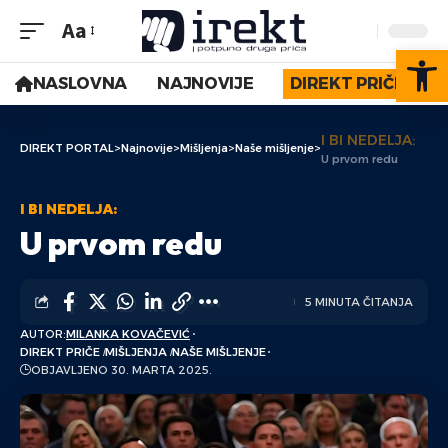
Aa
Op
NASLOVNA
NAJNOVIJE
DIREKT PRIČE
I BI NEDELJA:
DIREKT PORTAL
>
Najnovije
>
Mišljenja
>
Naše mišljenje
>
U prvom redu
I BI NEDELJA:
U prvom redu
5 MINUTA ČITANJA
AUTOR:
MILANKA KOVAČEVIĆ
DIREKT PRIČE
MIŠLJENJA
NAŠE MIŠLJENJE
OBJAVLJENO 30. MARTA 2025.