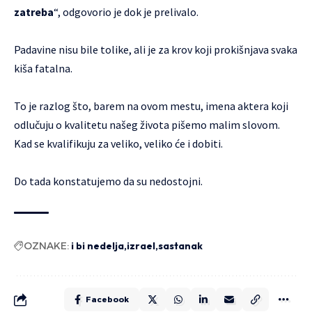
zatreba
“, odgovorio je dok je prelivalo.
Padavine nisu bile tolike, ali je za krov koji prokišnjava svaka
kiša fatalna.
To je razlog što, barem na ovom mestu, imena aktera koji
odlučuju o kvalitetu našeg života pišemo malim slovom.
Kad se kvalifikuju za veliko, veliko će i dobiti.
Do tada konstatujemo da su nedostojni.
OZNAKE:
i bi nedelja
izrael
sastanak
Facebook