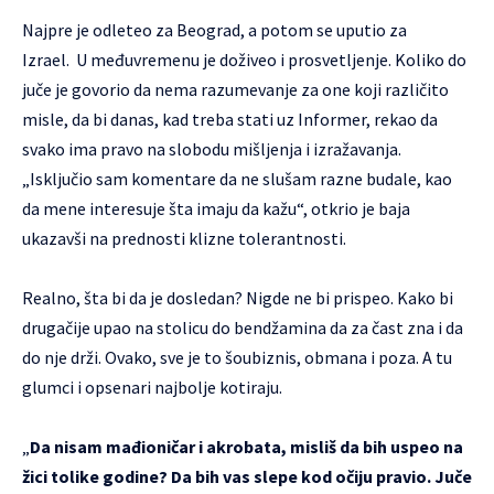
Najpre je odleteo za Beograd, a potom se uputio za
Izrael. U međuvremenu je doživeo i prosvetljenje. Koliko do
juče je govorio da nema razumevanje za one koji različito
misle, da bi danas, kad treba stati uz Informer, rekao da
svako ima pravo na slobodu mišljenja i izražavanja.
„Isključio sam komentare da ne slušam razne budale, kao
da mene interesuje šta imaju da kažu“, otkrio je baja
ukazavši na prednosti klizne tolerantnosti.
Realno, šta bi da je dosledan? Nigde ne bi prispeo. Kako bi
drugačije upao na stolicu do bendžamina da za čast zna i da
do nje drži. Ovako, sve je to šoubiznis, obmana i poza. A tu
glumci i opsenari najbolje kotiraju.
„
Da nisam mađioničar i akrobata, misliš da bih uspeo na
žici tolike godine? Da bih vas slepe kod očiju pravio. Juče