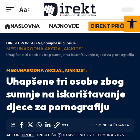
Aa
Op
NASLOVNA
NAJNOVIJE
DIREKT PRIČE
DIREKT PORTAL
>
Najnovije
>
Drugi pišu
>
MEĐUNARODNA AKCIJA „AI4KIDS“:
Uhapšene tri osobe zbog sumnje na iskorištavanje djece za pornografiju
MEĐUNARODNA AKCIJA „AI4KIDS“:
Uhapšene tri osobe zbog
sumnje na iskorištavanje
djece za pornografiju
2 MINUTA ČITANJA
AUTOR:
DIREKT
DRUGI PIŠU
OBJAVLJENO 25. DECEMBRA 2025.