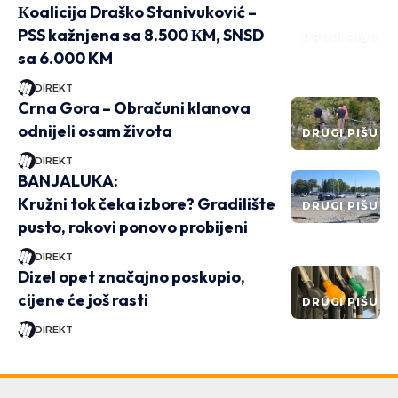
Кoalicija Draško Stanivuković –
PSS kažnjena sa 8.500 КM, SNSD
DRUGI PIŠU
sa 6.000 KM
DIREKT
Crna Gora – Obračuni klanova
odnijeli osam života
DRUGI PIŠU
DIREKT
BANJALUKA:
Kružni tok čeka izbore? Gradilište
DRUGI PIŠU
pusto, rokovi ponovo probijeni
DIREKT
Dizel opet značajno poskupio,
cijene će još rasti
DRUGI PIŠU
DIREKT