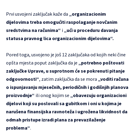
Prvi usvojeni zaključak kaže da
„organizacionim
dijelovima treba omogućiti raspolaganje novčanim
sredstvima na računima“
i
„ući u proceduru davanja
statusa pravnog lica organizacionim dijelovima“.
Pored toga, usvojeno je još 12 zaključaka od kojih neki čine
opšta mjesta poput zaključka da je
„potrebno poštovati
zaključke Uprave, u suprotnom će se pokrenuti pitanje
odgovornosti“
, zatim zaključka da se mora
„voditi računa
o ispunjavanju mjesečnih, periodičnih i godišnjih planova
proizvodnje“
ili onog kojim se
„obavezuju organizacioni
dijelovi koji su poslovali sa gubitkom i oni u kojima je
narušena finansijska ravnoteža i ugrožena likvidnost da
odmah pristupe izradi plana za prevazilaženje
problema“
.