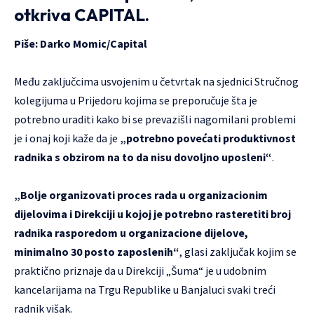
otkriva CAPITAL.
Piše:
Darko Momic
/
Capital
Među zaključcima usvojenim u četvrtak na sjednici Stručnog
kolegijuma u Prijedoru kojima se preporučuje šta je
potrebno uraditi kako bi se prevazišli nagomilani problemi
je i onaj koji kaže da je
„potrebno povećati produktivnost
radnika s obzirom na to da nisu dovoljno uposleni“
.
„Bolje organizovati proces rada u organizacionim
dijelovima i Direkciji u kojoj je potrebno rasteretiti broj
radnika rasporedom u organizacione dijelove,
minimalno 30 posto zaposlenih“
, glasi zaključak kojim se
praktično priznaje da u Direkciji „Šuma“ je u udobnim
kancelarijama na Trgu Republike u Banjaluci svaki treći
radnik višak.