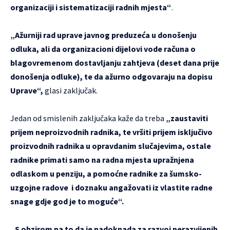
organizaciji i sistematizaciji radnih mjesta“
.
„Ažurniji rad uprave javnog preduzeća u donošenju
odluka, ali da organizacioni dijelovi vode računa o
blagovremenom dostavljanju zahtjeva (deset dana prije
donošenja odluke), te da ažurno odgovaraju na dopisu
Uprave“,
glasi zaključak.
Jedan od smislenih zaključaka kaže da treba
„zaustaviti
prijem neproizvodnih radnika, te vršiti prijem isključivo
proizvodnih radnika u opravdanim slučajevima, ostale
radnike primati samo na radna mjesta upražnjena
odlaskom u penziju, a pomoćne radnike za šumsko-
uzgojne radove i doznaku angažovati iz vlastite radne
snage gdje god je to moguće“.
„S obzirom na to da je nadoknada za razvoj nerazvijenih