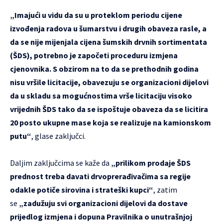
„Imajući u vidu da su u proteklom periodu cijene
izvođenja radova u šumarstvu i drugih obaveza rasle, a
da se nije mijenjala cijena šumskih drvnih sortimentata
(ŠDS), potrebno je započeti proceduru izmjena
cjenovnika. S obzirom na to da se prethodnih godina
nisu vršile licitacije, obavezuju se organizacioni dijelovi
da u skladu sa mogućnostima vrše licitaciju visoko
vrijednih ŠDS tako da se ispoštuje obaveza da se licitira
20 posto ukupne mase koja se realizuje na kamionskom
putu“
, glase zaključci.
Daljim zaključcima se kaže da
„prilikom prodaje ŠDS
prednost treba davati drvoprerađivačima sa regije
odakle potiče sirovina i strateški kupci“
, zatim
se
„zadužuju svi organizacioni dijelovi da dostave
prijedlog izmjena i dopuna Pravilnika o unutrašnjoj