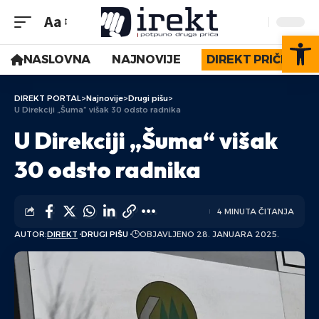
Aa
Op
NASLOVNA
NAJNOVIJE
DIREKT PRIČE
DIREKT PORTAL
>
Najnovije
>
Drugi pišu
>
U Direkciji „Šuma“ višak 30 odsto radnika
U Direkciji „Šuma“ višak
30 odsto radnika
4 MINUTA ČITANJA
AUTOR:
DIREKT
DRUGI PIŠU
OBJAVLJENO 28. JANUARA 2025.