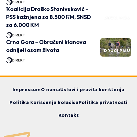
DIREKT
Кoalicija Draško Stanivuković –
PSS kažnjena sa 8.500 КM, SNSD
DRUGI PIŠU
sa 6.000 KM
DIREKT
Crna Gora – Obračuni klanova
odnijeli osam života
DRUGI PIŠU
DIREKT
Impressum
O nama
Uslovi i pravila korištenja
Politika korišćenja kolačića
Politika privatnosti
Kontakt