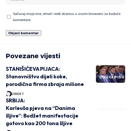
Sačuvaj moje ime, email i web stranicu u ovom browseru za buduće
komentare.
Povezane vijesti
STANIŠIĆEVA PIJACA:
Stanovništvu dijeli koke,
DRUGI PIŠU
porodična firma zbraja milione
DIREKT
SRBIJA:
Karleuša pjeva na “Danima
DRUGI PIŠU
šljive”: Budžet manifestacije
gotovo kao 200 tona šljive