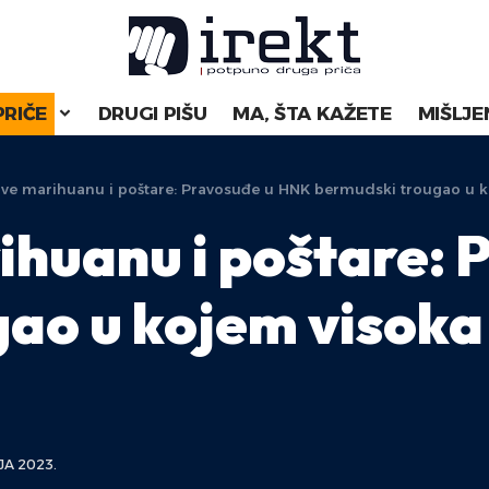
PRIČE
DRUGI PIŠU
MA, ŠTA KAŽETE
MIŠLJE
ove marihuanu i poštare: Pravosuđe u HNK bermudski trougao u k
rihuanu i poštare:
ao u kojem visoka
JA 2023.