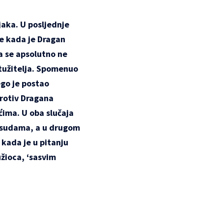
jaka
. U posljednje
ne kada je Dragan
a se apsolutno ne
 tužitelja. Spomenuo
ego je postao
 protiv Dragana
ićima
. U oba slučaja
resudama, a u drugom
 kada je u pitanju
užioca, ‘sasvim