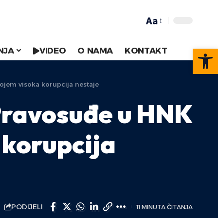
Aa
Op
NJA
VIDEO
O NAMA
KONTAKT
ojem visoka korupcija nestaje
 Pravosuđe u HNK
 korupcija
PODIJELI
11 MINUTA ČITANJA