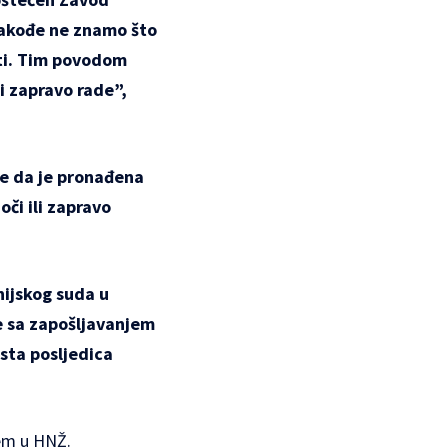
takođe ne znamo što
eti. Tim povodom
ni zapravo rade”,
e da je
pronađena
oči ili zapravo
nijskog suda u
 sa zapošljavanjem
esta posljedica
em u HNŽ.