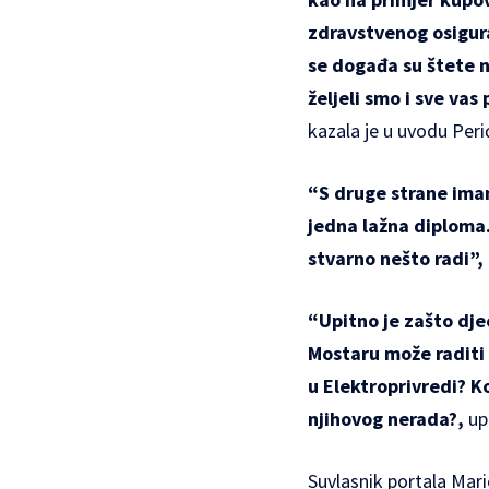
zdravstvenog osigu
se događa su štete
željeli smo i sve vas
kazala je u uvodu Peri
“S druge strane im
jedna lažna diploma
stvarno nešto radi”,
“Upitno je
zašto dje
Mostaru može raditi 
u Elektroprivredi? Ko
njihovog nerada?,
upi
Suvlasnik portala Mari