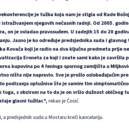
ekonferencije je
tužba koja nam je stigla od Rade Bošn
i istraživanjem njegovih nečasnih radnji. Od 2005. godi
ora, on je ovladao pravosuđem. U zadnjih 15 do 20 godin
tanju. Jasno je ko određuje predsjednika suda i glavnog
nka Kovača koji je radio na dva ključna predmeta prije n
ivatizacija Eroneta za koji i znate sami kako je završila
orna kupovina po 4 feninga spornog zemljišta u Miljkov
tno ništa nije napravio. Sve je prošlo oslobađajućim p
o do podizanja optužnice što je samim tim simptomatično
on toga, s obzirom na to da je on vršio dužnost običnog t
taje glavni tužilac”,
rekao je Ćosić.
i, a predsjednik suda u Mostaru kreči kancelariju.