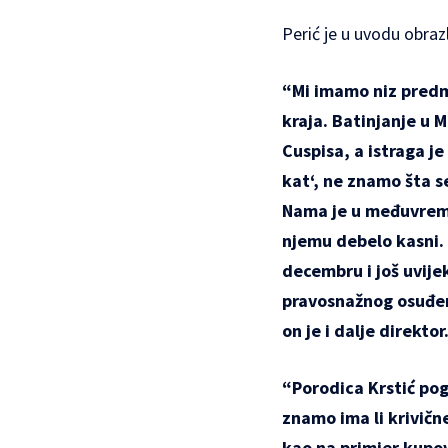
Perić je u uvodu obraz
“Mi imamo niz predme
kraja.
Batinjanje u 
Cuspisa, a istraga je
kat
‘, ne znamo šta s
Nama je u međuvrem
njemu debelo kasni.
decembru i još uvije
pravosnažnog osuđen
on je i dalje direkto
“Porodica Krstić pog
znamo ima li krivičn
kao na primjer
kupov