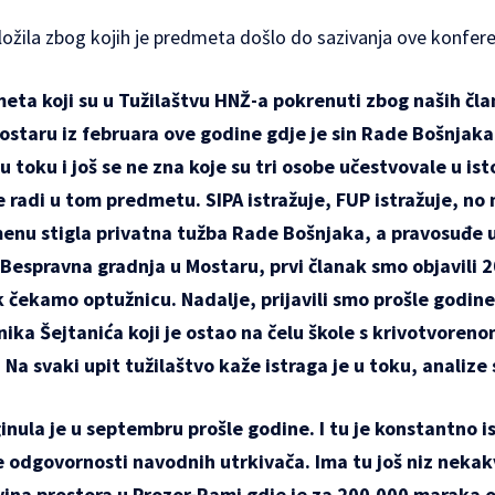
ložila zbog kojih je predmeta došlo do sazivanja ove konfere
ta koji su u Tužilaštvu HNŽ-a pokrenuti zbog naših čla
Mostaru
iz februara ove godine gdje je sin Rade Bošnjak
 u toku i još se ne zna koje su tri osobe učestvovale u ist
e radi u tom predmetu. SIPA istražuje, FUP istražuje, no
enu stigla privatna tužba Rade Bošnjaka, a pravosuđe
Bespravna gradnja u Mostaru
, prvi članak smo objavili 
k čekamo optužnicu. Nadalje, prijavili smo prošle godin
ika Šejtanića koji je ostao na čelu škole s krivotvore
r. Na svaki upit tužilaštvo kaže istraga je u toku, analize 
inula je u septembru prošle godine
. I tu je konstantno i
e odgovornosti navodnih utrkivača. Ima tu još niz neka
ina prostora u Prozor-Rami gdje je za 200.000 maraka 