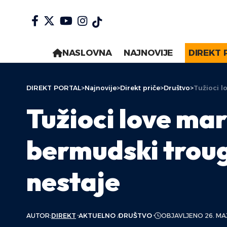
NASLOVNA
NAJNOVIJE
DIREKT 
DIREKT PORTAL
>
Najnovije
>
Direkt priče
>
Društvo
>
Tužioci l
Tužioci love ma
bermudski troug
nestaje
AUTOR:
DIREKT
AKTUELNO
DRUŠTVO
OBJAVLJENO 26. MA