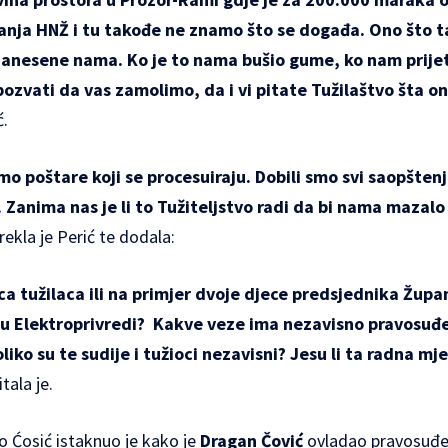
ranja HNŽ
i tu takođe ne znamo što se događa. Ono što 
 nanesene nama.
Ko je to nama bušio gume
, ko nam prij
 pozvati da vas zamolimo, da i vi pitate Tužilaštvo šta o
ć.
amo
poštare koji se procesuiraju
. Dobili smo svi saopštenj
. Zanima nas je li to Tužiteljstvo radi da bi nama mazalo 
rekla je Perić te dodala:
ca tužilaca ili na primjer dvoje djece predsjednika Župa
u Elektroprivredi?
Kakve veze ima nezavisno pravosuđe
liko su te sudije i tužioci nezavisni? Jesu li ta radna mj
tala je.
o Ćosić istaknuo je kako je
Dragan Čović
ovladao pravosuđ