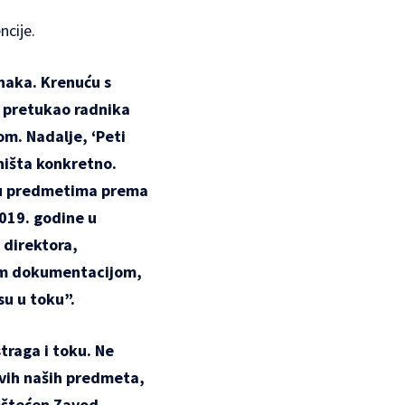
ncije.
naka. Krenuću s
a pretukao radnika
om. Nadalje, ‘
Peti
 ništa konkretno.
 u predmetima prema
2019. godine u
e
direktora,
nom dokumentacijom
,
su u toku”.
straga i toku. Ne
kvih naših predmeta,
oštećen Zavod