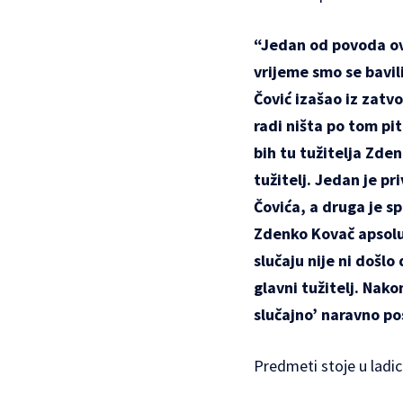
“Jedan od povoda ov
vrijeme smo se bavil
Čović izašao iz zatv
radi ništa po tom pi
bih tu tužitelja Zde
tužitelj. Jedan je pr
Čovića, a druga je
sp
Zdenko Kovač apsolu
slučaju nije ni došl
glavni tužitelj. Nak
slučajno’ naravno pos
Predmeti stoje u ladic