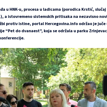
a u HNK-u, procesa u ladicama (porodica Krstić, slučaj
), a istovremeno sistemskih pritisaka na nezavisno novi
žbi protiv istine, portal Hercegovina.info održao je juče
je “Pet do dvanaest”, koja se održala u parku Zrinjevac
konferencije.