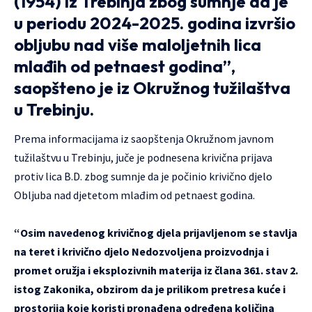
(1954) iz Trebinja zbog sumnje da je
u periodu 2024-2025. godina izvršio
obljubu nad više maloljetnih lica
mlađih od petnaest godina”,
saopšteno je iz Okružnog tužilaštva
u Trebinju.
Prema informacijama iz saopštenja Okružnom javnom
tužilaštvu u Trebinju, juče je podnesena krivična prijava
protiv lica B.D. zbog sumnje da je počinio krivično djelo
Obljuba nad djetetom mlađim od petnaest godina.
“Osim navedenog krivičnog djela prijavljenom se stavlja
na teret i krivično djelo Nedozvoljena proizvodnja i
promet oružja i eksplozivnih materija iz člana 361. stav 2.
istog Zakonika, obzirom da je prilikom pretresa kuće i
prostorija koje koristi pronađena određena količina