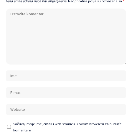
Vaša email adresa neće biti objavljivana.
Neophodna polja su označena sa
*
Sačuvaj moje ime, email i web stranicu u ovom browseru za buduće
komentare.