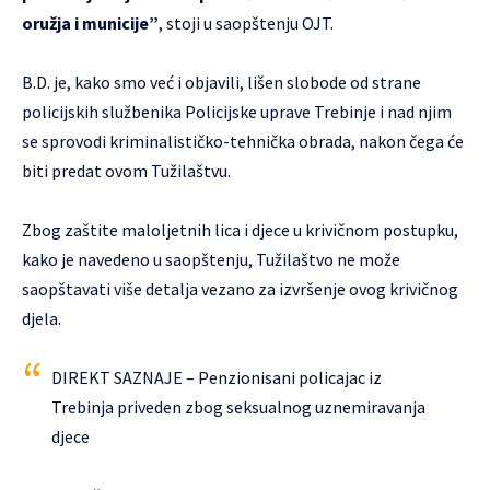
oružja i municije”
, stoji u saopštenju OJT.
B.D. je, kako smo već i objavili, lišen slobode od strane
policijskih službenika Policijske uprave Trebinje i nad njim
se sprovodi kriminalističko-tehnička obrada, nakon čega će
biti predat ovom Tužilaštvu.
Zbog zaštite maloljetnih lica i djece u krivičnom postupku,
kako je navedeno u saopštenju, Tužilaštvo ne može
saopštavati više detalja vezano za izvršenje ovog krivičnog
djela.
DIREKT SAZNAJE – Penzionisani policajac iz
Trebinja priveden zbog seksualnog uznemiravanja
djece