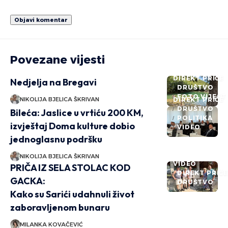
Povezane vijesti
DIREKT PRIČE
Nedjelja na Bregavi
DRUŠTVO
FOTO VIJEST
NIKOLIJA BJELICA ŠKRIVAN
DIREKT PRIČE
DRUŠTVO
Bileća: Jaslice u vrtiću 200 KM,
POLITIKA
izvještaj Doma kulture dobio
VIDEO
jednoglasnu podršku
NIKOLIJA BJELICA ŠKRIVAN
VIDEO
PRIČA IZ SELA STOLAC KOD
DIREKT PRIČ
GACKA:
DRUŠTVO
Kako su Sarići udahnuli život
zaboravljenom bunaru
MILANKA KOVAČEVIĆ