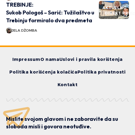
TREBINJE:
AKTUELNO
Sukob Pologoš – Sarić: Tužilaštvo u
DIREKT PRIČ
Trebinju formiralo dva predmeta
JELA DŽOMBA
Impressum
O nama
Uslovi i pravila korištenja
Politika korišćenja kolačića
Politika privatnosti
Kontakt
Mislite svojom glavom i ne zaboravite da su
sloboda misli i govora neotuđive.