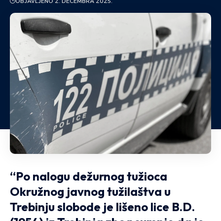
OBJAVLJENO 2. DECEMBRA 2025.
“Po nalogu dežurnog tužioca
Okružnog javnog tužilaštva u
Trebinju slobode je lišeno lice B.D.