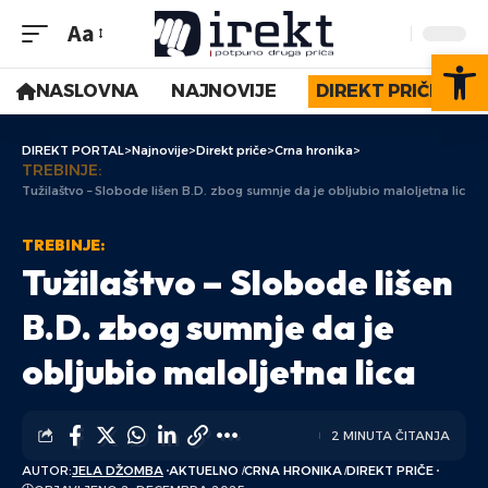
Aa
Op
NASLOVNA
NAJNOVIJE
DIREKT PRIČE
DIREKT PORTAL
>
Najnovije
>
Direkt priče
>
Crna hronika
>
TREBINJE:
Tužilaštvo – Slobode lišen B.D. zbog sumnje da je obljubio maloljetna lica
TREBINJE:
Tužilaštvo – Slobode lišen
B.D. zbog sumnje da je
obljubio maloljetna lica
2 MINUTA ČITANJA
AUTOR:
JELA DŽOMBA
AKTUELNO
CRNA HRONIKA
DIREKT PRIČE