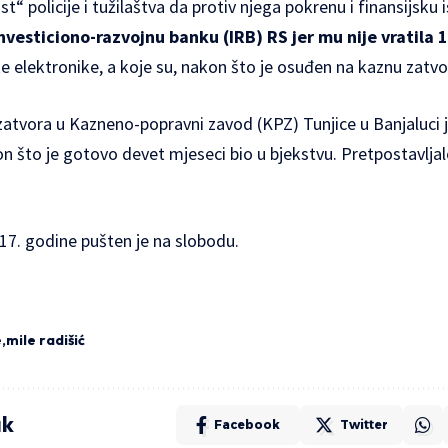
st“ policije i tužilaštva da protiv njega pokrenu i finansijsku i
Investiciono-razvojnu banku (IRB) RS jer mu nije vratila
e elektronike, a koje su, nakon što je osuđen na kaznu zatvo
zatvora u Kazneno-popravni zavod (KPZ) Tunjice u Banjaluci 
on što je gotovo devet mjeseci bio u bjekstvu. Pretpostavljal
7. godine pušten je na slobodu.
e
mile radišić
ak
Facebook
Twitter