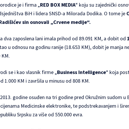
orodice je i firma „
RED BOX MEDIA
“ koju su zajednički osnov
sjedništva BiH i lidera SNSD-a Milorada Dodika. O tome je
 Radišićev sin osnovali „Crvene medije“
.
 dva zaposlena lani imala prihod od 89.091 KM, a dobit od
tao u odnosu na godinu ranije (18.653 KM), dobit je manja n
0 KM.
odi se i kao vlasnik firme „
Business Intelligence
“ koja post
od 1.000 KM i završila u minusu od 808 KM.
m 2013. godine osuđen na tri godine pred Okružnim sudom u 
 cijenama Medicinske elektronike, te podstrekavanjem i šire
publiku Srpsku za više od 550.000 evra.