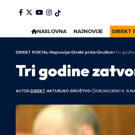
NASLOVNA
NAJNOVIJE
DIREKT 
DIREKT PORTAL
>
Najnovije
>
Direkt priče
>
Društvo
>
Tri godin
Tri godine zatv
AUTOR:
DIREKT
AKTUELNO
DRUŠTVO
OBJAVLJENO 6. JUNA