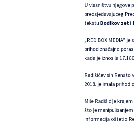
U vlasništvu njegove p
predsjedavajućeg Pred
tekstu
Dodikov zet i
„RED BOX MEDIA“ je sa
prihod značajno poras
kada je iznosila 17.18
Radišićev sin Renato v
2018. je imala prihod 
Mile Radišić je kraje
što je manipulisanjem
informacija oštetio Re