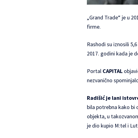
„Grand Trade“ je u 20
firme.
Rashodi su iznosili 5,
2017. godini kada je d
Portal
CAPITAL
objavi
nezvanično spominjalo
Radišić je lani isto
bila potrebna kako bi
objekta, u takozvanom 
je dio kupio M:tel i Lut