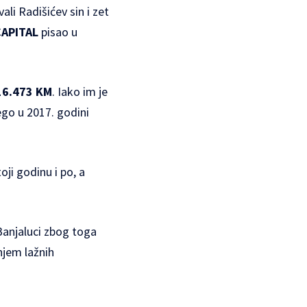
ali Radišićev sin i zet
CAPITAL
pisao u
16.473 KM
. Iako im je
ego u 2017. godini
oji godinu i po, a
Banjaluci zbog toga
njem lažnih