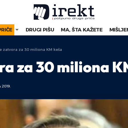
PRIČE
DRUGI PIŠU
MA, ŠTA KAŽETE
MIŠLJE
e zatvora za 30 miliona KM keša
ora za 30 miliona 
 2019.