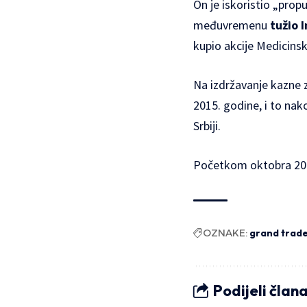
On je iskoristio „propu
međuvremenu
tužio 
kupio akcije Medicinsk
Na izdržavanje kazne 
2015. godine, i to nak
Srbiji.
Početkom oktobra 201
OZNAKE:
grand trad
Podijeli član