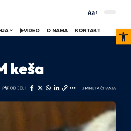
Aa
Op
NJA
VIDEO
O NAMA
KONTAKT
KM keša
PODIJELI
3 MINUTA ČITANJA