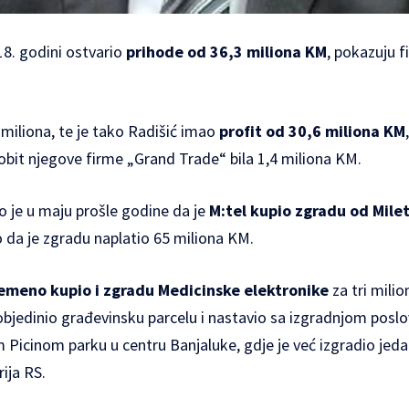
18. godini ostvario
prihode od 36,3 miliona KM
, pokazuju fi
6 miliona, te je tako Radišić imao
profit od 30,6 miliona KM
obit njegove firme „Grand Trade“ bila 1,4 miliona KM.
o je u maju prošle godine da je
M:tel kupio zgradu od Mile
 da je zgradu naplatio 65 miliona KM.
vremeno kupio i zgradu Medicinske elektronike
za tri mili
 objedinio građevinsku parcelu i nastavio sa izgradnjom po
Picinom parku u centru Banjaluke, gdje je već izgradio jedan
rija RS.