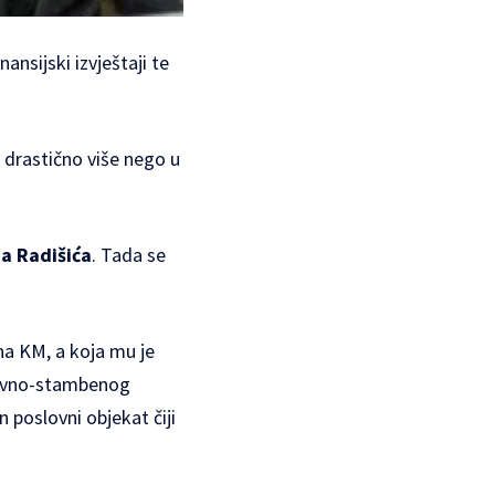
nansijski izvještaji te
, drastično više nego u
ta Radišića
. Tada se
ona KM, a koja mu je
slovno-stambenog
 poslovni objekat čiji