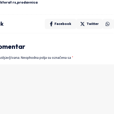
ktorat rs
prodavnica
ak
Facebook
Twitter
komentar
 objavljivana.
Neophodna polja su označena sa
*