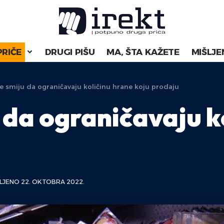
PRIČE
DRUGI PIŠU
MA, ŠTA KAŽETE
MIŠLJE
e smiju da ograničavaju količinu hrane koju prodaju
 da ograničavaju k
LJENO 22. OKTOBRA 2022.