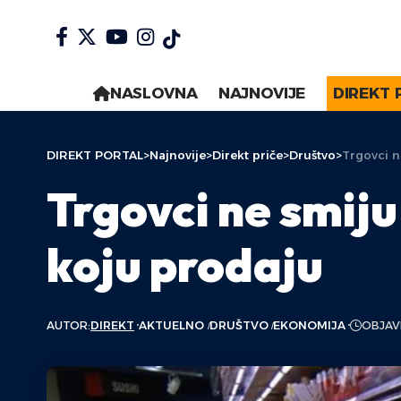
NASLOVNA
NAJNOVIJE
DIREKT 
DIREKT PORTAL
>
Najnovije
>
Direkt priče
>
Društvo
>
Trgovci n
Trgovci ne smiju
koju prodaju
AUTOR:
DIREKT
AKTUELNO
DRUŠTVO
EKONOMIJA
OBJAV