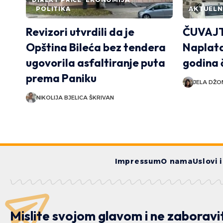
POLITIKA
AKTUEL
Revizori utvrdili da je
ČUVAJT
Opština Bileća bez tendera
Naplata
ugovorila asfaltiranje puta
godina 
prema Paniku
JELA DŽ
NIKOLIJA BJELICA ŠKRIVAN
Impressum
O nama
Uslovi 
Mislite svojom glavom i ne zaboravi