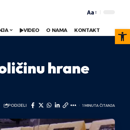
Aa
Op
NJA
VIDEO
O NAMA
KONTAKT
oličinu hrane
PODIJELI
1 MINUTA ČITANJA