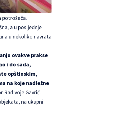
a potrošača.
šna, a u posljednje
dana u nekoliko navrata
janju ovakve prakse
ao i do sada,
ate opštinskim,
ma na koje nadležne
or Radivoje Gavrić.
ubjekata, na ukupni