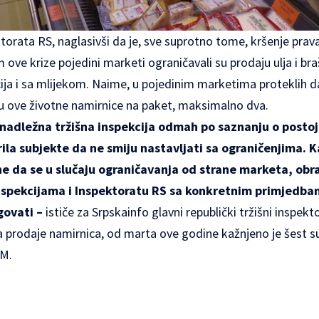
torata RS, naglasivši da je, sve suprotno tome, kršenje prav
ve krize pojedini marketi ograničavali su prodaju ulja i bra
acija i sa mlijekom. Naime, u pojedinim marketima proteklih 
ju ove životne namirnice na paket, maksimalno dva.
 nadležna tržišna inspekcija odmah po saznanju o posto
rila subjekte da ne smiju nastavljati sa ograničenjima. K
e da se u slučaju ograničavanja od strane marketa, obr
spekcijama i Inspektoratu RS sa konkretnim primjedba
govati –
ističe za Srpskainfo glavni republički tržišni inspekt
 prodaje namirnica, od marta ove godine kažnjeno je šest s
KM.