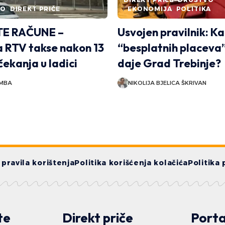
NO
DIREKT PRIČE
EKONOMIJA
POLITIKA
E RAČUNE –
Usvojen pravilnik: K
 RTV takse nakon 13
“besplatnih placeva”
čekanja u ladici
daje Grad Trebinje?
OMBA
NIKOLIJA BJELICA ŠKRIVAN
i pravila korištenja
Politika korišćenja kolačića
Politika 
te
Direkt priče
Porta