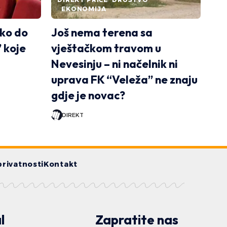
EKONOMIJA
ako do
Još nema terena sa
 koje
vještačkom travom u
Nevesinju – ni načelnik ni
uprava FK “Veleža” ne znaju
gdje je novac?
DIREKT
privatnosti
Kontakt
l
Zapratite nas