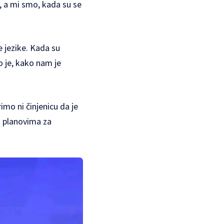
z, a mi smo, kada su se
ne jezike. Kada su
to je, kako nam je
imo ni činjenicu da je
 planovima za