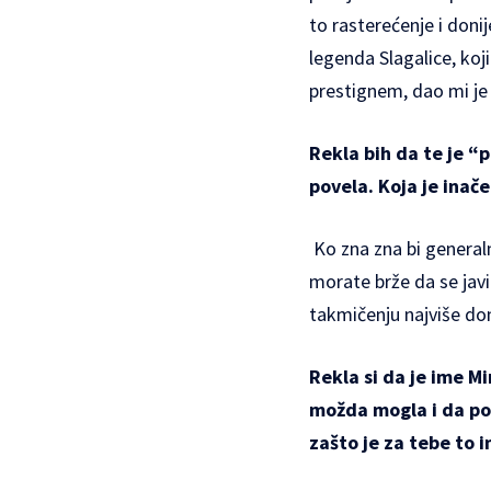
to rasterećenje i doni
legenda Slagalice, koj
prestignem, dao mi je
Rekla bih da te je “p
povela. Koja je inače
Ko zna zna bi generaln
morate brže da se javi
takmičenju najviše doni
Rekla si da je ime Mi
možda mogla i da pobi
zašto je za tebe to 