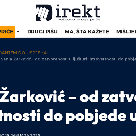
PRIČE
DRUGI PIŠU
MA, ŠTA KAŽETE
MIŠLJE
ANJEM DO USPJEHA:
 Sanja Žarković – od zatvorenosti u ljušturi introvertnosti do pobje
Žarković – od zatv
rtnosti do pobjede 
O 19. JANUARA 2025.