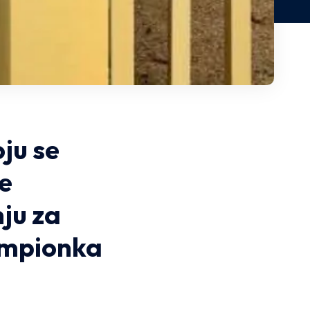
ju se
se
nju za
ampionka