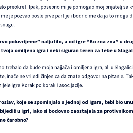
jelo preokret. Ipak, posebno mi je pomogao moj prijatelj sa 
i me je pozvao posle prve partije i bodrio me da ja to mogu d
 snagu.
rvo poluvrijeme” naljutilo, a od igre “Ko zna zna” u dru
 tvoja omiljena igra i neki siguran teren za tebe u Slagal
o trebalo da bude moja najjača i omiljena igra, ali u Slagalic
te, inače ne vrijedi činjenica da znate odgovor na pitanje. Ta
jele igre Korak po korak i asocijacije.
roslav, koje se spominjalo u jednoj od igara, tebi bio unu
jediš u igri, iako si bodovno zaostajala za protivnikom. 
ime čarobno?