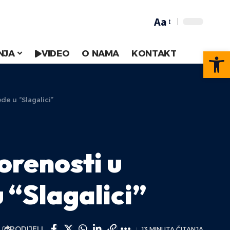
Aa
Op
NJA
VIDEO
O NAMA
KONTAKT
de u “Slagalici”
orenosti u
u “Slagalici”
PODIJELI
13 MINUTA ČITANJA