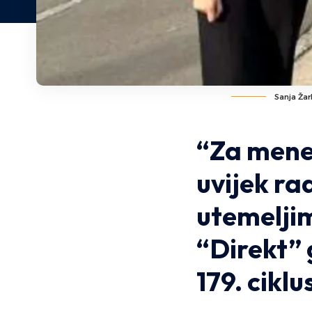
Sanja Žar
“Za mene 
uvijek ra
utemeljim
“Direkt”
179. cikl