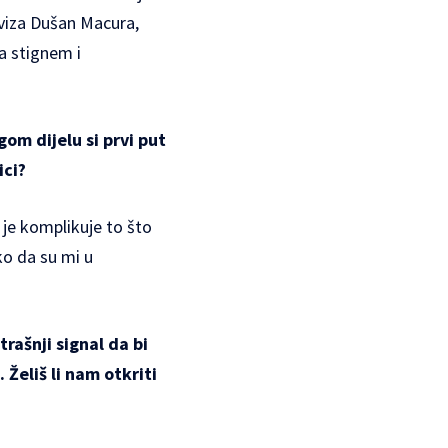
kviza Dušan Macura,
a stignem i
gom dijelu si prvi put
ici?
i je komplikuje to što
ko da su mi u
trašnji signal da bi
Želiš li nam otkriti