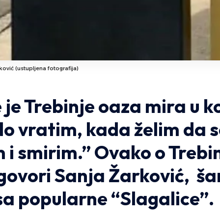
ković (ustupljena fotografija)
je Trebinje oaza mira u ko
do vratim, kada želim da 
 i smirim.” Ovako o Trebi
 govori Sanja Žarković, š
usa popularne “Slagalice”.