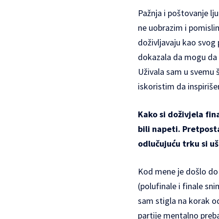
Pažnja i poštovanje lj
ne uobrazim i pomislim
doživljavaju kao svog 
dokazala da mogu da s
Uživala sam u svemu št
iskoristim da inspiriš
Kako si doživjela fi
bili napeti. Pretpost
odlučujuću trku si u
Kod mene je došlo do 
(polufinale i finale s
sam stigla na korak od
partije mentalno preba