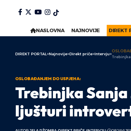
NASLOVNA
NAJNOVIJE
DIREKT 
OSLOBAĐ
DIREKT PORTAL
>
Najnovije
>
Direkt priče
>
Intervju
>
Trebinjka
OSLOBAĐANJEM DO USPJEHA:
Trebinjka Sanja 
ljušturi introve
AUTOR:
JELA DŽOMBA
DIREKT PRIČE
INTERVJU
OBJAVLJEN