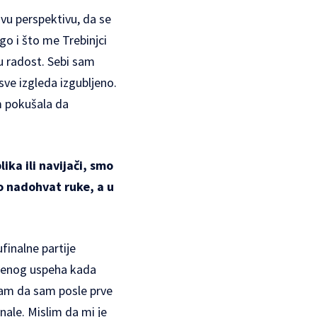
avu perspektivu, da se
go i što me Trebinjci
ku radost. Sebi sam
ve izgleda izgubljeno.
m pokušala da
ika ili navijači, smo
bio nadohvat ruke, a u
inalne partije
eljenog uspeha kada
znam da sam posle prve
nale. Mislim da mi je