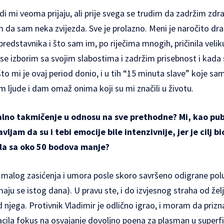
udi mi veoma prijaju, ali prije svega se trudim da zadržim zdr
 da sam neka zvijezda. Sve je prolazno. Meni je naročito dra
predstavnika i što sam im, po riječima mnogih, pričinila veli
e izborim sa svojim slabostima i zadržim prisebnost i kada s
o mi je ovaj period donio, i u tih “15 minuta slave” koje sa
em ljude i dam omaž onima koji su mi značili u životu.
nalno takmičenje u odnosu na sve prethodne? Mi, kao publ
avljam da su i tebi emocije bile intenzivnije, jer je cilj 
šla sa oko 50 bodova manje?
malog zasićenja i umora posle skoro savršeno odigrane poluf
nimaju se istog dana). U pravu ste, i do izvjesnog straha od ž
 njega. Protivnik Vladimir je odlično igrao, i moram da pri
cila fokus na osvajanje dovoljno poena za plasman u superfi