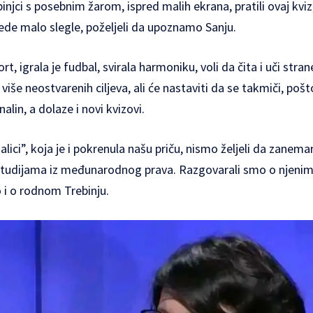
binjci s posebnim žarom, ispred malih ekrana, pratili ovaj kvi
ede malo slegle, poželjeli da upoznamo Sanju.
rt, igrala je fudbal, svirala harmoniku, voli da čita i uči stra
više neostvarenih ciljeva, ali će nastaviti da se takmiči, poš
nalin, a dolaze i novi kvizovi.
ici”, koja je i pokrenula našu priču, nismo željeli da zanemar
studijama iz međunarodnog prava. Razgovarali smo o njenim
 i o rodnom Trebinju.