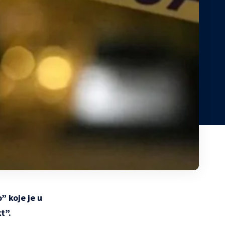
” koje je u
t”.