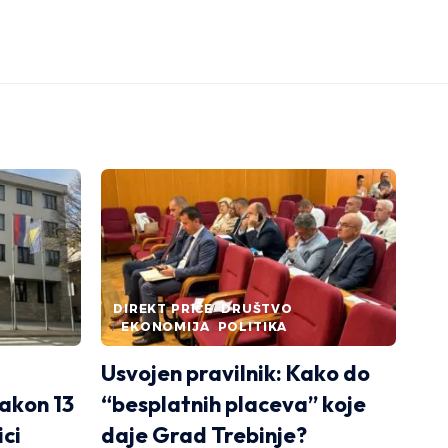
DIREKT PRIČE
DRUŠTVO
EKONOMIJA
POLITIKA
Usvojen pravilnik: Kako do
akon 13
“besplatnih placeva” koje
ici
daje Grad Trebinje?