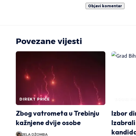
Povezane vijesti
DIREKT PRIČE
DRUGI PI
Zbog vatrometa u Trebinju
Izbor di
kažnjene dvije osobe
Izabral
kandidat
JELA DŽOMBA