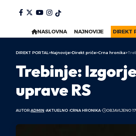
NASLOVNA
NAJNOVIJE
DIREKT 
DIREKT PORTAL
>
Najnovije
>
Direkt priče
>
Crna hronika
>
Treb
Trebinje: Izgorj
uprave RS
AUTOR:
ADMIN
AKTUELNO
CRNA HRONIKA
OBJAVLJENO 17.