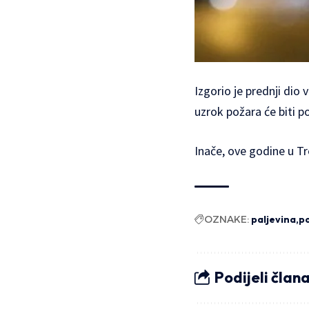
Izgorio je prednji dio v
uzrok požara će biti p
Inače, ove godine u Tre
OZNAKE:
paljevina
po
Podijeli član