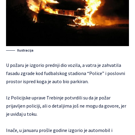
Ilustracija
U požaru je izgorio prednji dio vozila, a vatra je zahvatila
fasadu zgrade kod fudbalskog stadiona “Police” i poslovni
prostor ispred koga je auto bio parkiran.
Iz Policijske uprave Trebinje potvrdili su da je požar
prijavljen policiji, ali o detaljima još ne mogu da govore, jer
je uviđaj u toku.
Inače, u januaru prošle godine izgorio je automobil i