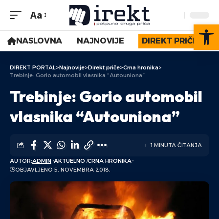
Aa
Op
NASLOVNA
NAJNOVIJE
DIREKT PRIČE
DIREKT PORTAL
>
Najnovije
>
Direkt priče
>
Crna hronika
>
Trebinje: Gorio automobil vlasnika “Autouniona”
Trebinje: Gorio automobil
vlasnika “Autouniona”
1 MINUTA ČITANJA
AUTOR:
ADMIN
AKTUELNO
CRNA HRONIKA
OBJAVLJENO 5. NOVEMBRA 2018.