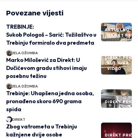
Povezane vijesti
TREBINJE:
AKTUELNO
Sukob Pologoš – Sarić: Tužilaštvo u
DIREKT PRIČ
Trebinju formiralo dva predmeta
JELA DŽOMBA
DIREKT PRIČE
Marko Milošević za Direkt: U
KULTURA
Dučićevom gradu stihovi imaju
VIDEO
posebnu težinu
JELA DŽOMBA
Trebinje: Uhapšena jedna osoba,
pronađeno skoro 690 grama
DIREKT PRIČE
spida
DIREKT
Zbog vatrometa u Trebinju
kažnjene dvije osobe
DIREKT PRIČE