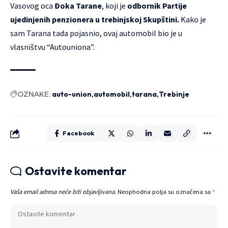
Vasovog oca
Đoka Tarane
, koji je
odbornik Partije
ujedinjenih penzionera u trebinjskoj Skupštini.
Kako je
sam Tarana tada pojasnio, ovaj automobil bio je u
vlasništvu “Autouniona”.
OZNAKE:
auto-union
automobil
tarana
Trebinje
Facebook
Ostavite komentar
Vaša email adresa neće biti objavljivana.
Neophodna polja su označena sa
*