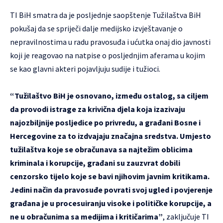
TI BiH smatra da je posljednje saopštenje Tužilaštva BiH
pokušaj da se spriječi dalje medijsko izvještavanje o
nepravilnostima u radu pravosuđa i ućutka onaj dio javnosti
koji je reagovao na natpise o posljednjim aferama u kojim
se kao glavni akteri pojavljuju sudije i tužioci.
“Tužilaštvo BiH je osnovano, između ostalog, sa ciljem
da provodi istrage za krivična djela koja izazivaju
najozbiljnije posljedice po privredu, a građani Bosne i
Hercegovine za to izdvajaju značajna sredstva. Umjesto
tužilaštva koje se obračunava sa najtežim oblicima
kriminala i korupcije, građani su zauzvrat dobili
cenzorsko tijelo koje se bavi njihovim javnim kritikama.
Jedini način da pravosuđe povrati svoj ugled i povjerenje
građana je u procesuiranju visoke i političke korupcije, a
ne u obračunima sa medijima i kritičarima”
, zaključuje TI