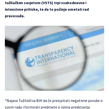
tužilačkim savjetom (VSTS) trpi svakodnevne i
intenzivne pritiske, te da to počinje ometati rad
pravosuđa.
“Najava Tužilaštva BiH da će preispitati negativne poruke o
svom radu i formirati predmete o njima predstavlja