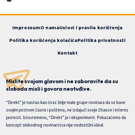
Impressum
O nama
Uslovi i pravila korištenja
Politika korišćenja kolačića
Politika privatnosti
Kontakt
Mislite svojom glavom i ne zaboravite da su
sloboda misli i govora neotuđive.
“Direkt” je nastao kao izraz želje male grupe novinara da se bave
svojim pozivom časno i pošteno, ne izdajući svoje čitaoce i interes
javnosti. Istovremeno, “Direkt” je i eksperiment. Pokazaćemo da
koncept slobodnog novinarstva nije nedostižni ideal.