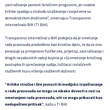
zastrašivanje javnosti krivičnim progonom, jer ovakve
kritike spadaju u slobodu izražavanja i svojstvene su
demokratskim društvima”, smatraju u Transparensi
internešnalu BiH (TI BiH).
Transparensi internešnal u BiH podsjeća da je ometanje
rada pravosuđa predviđeno kao krivično djelo, te da se ono
povezuje sa primjenom fizičke sile, prijetnji, zastrašivanja i
drugih nezakonitih radnji kojima je cilj ometanje krivičnog
postupka ili sprečavanje sudija, tužilaca i ovlašćenih
službenih lica u vršenju službenih dužnosti.
“Kritike stručne i šire javnosti ili medijsko izvještavanje
o radu pravosuđa ne mogu se nikako dovesti u vezi sa
ometanjem rada pravosuđa, niti se mogu prikazati kao
nedopušteni pritisak”
, kažu u TI BiH.