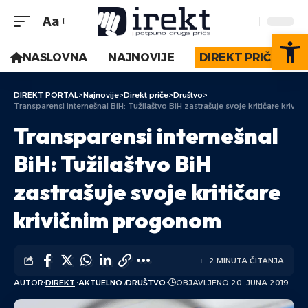
Aa
Op
NASLOVNA
NAJNOVIJE
DIREKT PRIČE
DIREKT PORTAL
>
Najnovije
>
Direkt priče
>
Društvo
>
Transparensi internešnal BiH: Tužilaštvo BiH zastrašuje svoje kritičare kriv
Transparensi internešnal
BiH: Tužilaštvo BiH
zastrašuje svoje kritičare
krivičnim progonom
2 MINUTA ČITANJA
AUTOR:
DIREKT
AKTUELNO
DRUŠTVO
OBJAVLJENO 20. JUNA 2019.