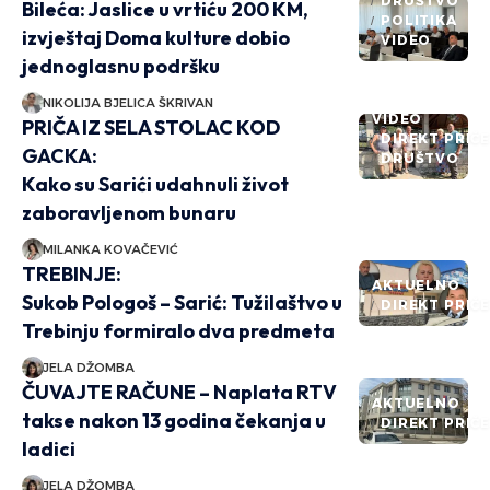
DRUŠTVO
Bileća: Jaslice u vrtiću 200 KM,
POLITIKA
izvještaj Doma kulture dobio
VIDEO
jednoglasnu podršku
NIKOLIJA BJELICA ŠKRIVAN
VIDEO
PRIČA IZ SELA STOLAC KOD
DIREKT PRIČ
GACKA:
DRUŠTVO
Kako su Sarići udahnuli život
zaboravljenom bunaru
MILANKA KOVAČEVIĆ
TREBINJE:
AKTUELNO
Sukob Pologoš – Sarić: Tužilaštvo u
DIREKT PRIČ
Trebinju formiralo dva predmeta
JELA DŽOMBA
ČUVAJTE RAČUNE – Naplata RTV
AKTUELNO
takse nakon 13 godina čekanja u
DIREKT PRIČ
ladici
JELA DŽOMBA