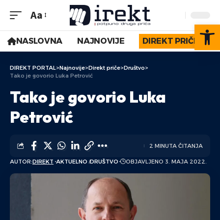
Aa
Op
NASLOVNA
NAJNOVIJE
DIREKT PRIČE
DIREKT PORTAL
>
Najnovije
>
Direkt priče
>
Društvo
>
Tako je govorio Luka Petrović
Tako je govorio Luka
Petrović
2 MINUTA ČITANJA
AUTOR:
DIREKT
AKTUELNO
DRUŠTVO
OBJAVLJENO 3. MAJA 2022.