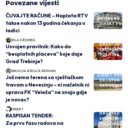
Povezane vijesti
ČUVAJTE RAČUNE – Naplata RTV
AKTUELNO
takse nakon 13 godina čekanja u
DIREKT PRIČ
ladici
DIREKT PRIČE
JELA DŽOMBA
DRUŠTVO
Usvojen pravilnik: Kako do
EKONOMIJA
“besplatnih placeva” koje daje
POLITIKA
Grad Trebinje?
NIKOLIJA BJELICA ŠKRIVAN
DIREKT PRIČE
Još nema terena sa vještačkom
DRUŠTVO
travom u Nevesinju – ni načelnik ni
EKONOMIJA
uprava FK “Veleža” ne znaju gdje
je novac?
DIREKT PRIČE
DIREKT
DRUŠTVO
RASPISAN TENDER:
EKONOMIJA
Za prvu fazu radova na
POLITIKA