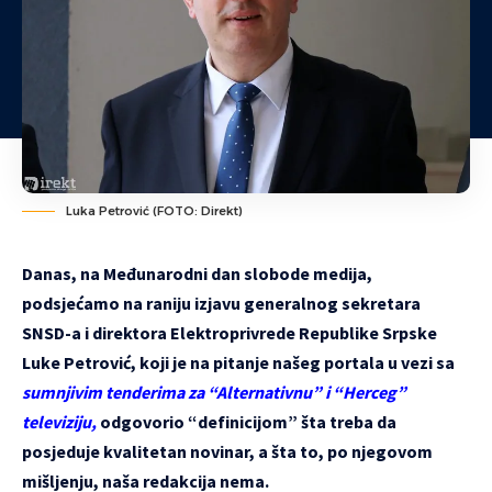
Luka Petrović (FOTO: Direkt)
Danas, na Međunarodni dan slobode medija,
podsjećamo na raniju izjavu generalnog sekretara
SNSD-a i direktora Elektroprivrede Republike Srpske
Luke Petrović, koji je na pitanje našeg portala u vezi sa
sumnjivim tenderima za “Alternativnu” i “Herceg”
televiziju,
odgovorio “definicijom” šta treba da
posjeduje kvalitetan novinar, a šta to, po njegovom
mišljenju, naša redakcija nema.