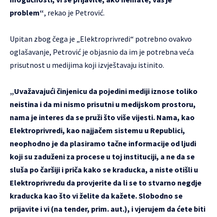
problem“
, rekao je Petrović.
Upitan zbog čega je „Elektroprivredi“ potrebno ovakvo
oglašavanje, Petrović je objasnio da im je potrebna veća
prisutnost u medijima koji izvještavaju istinito.
„Uvažavajući činjenicu da pojedini mediji iznose toliko
neistina i da mi nismo prisutni u medijskom prostoru,
nama je interes da se pruži što više vijesti. Nama, kao
Elektroprivredi, kao najjačem sistemu u Republici,
neophodno je da plasiramo tačne informacije od ljudi
koji su zaduženi za procese u toj instituciji, a ne da se
sluša po čaršiji i priča kako se kraducka, a niste otišli u
Elektroprivredu da provjerite da li se to stvarno negdje
kraducka kao što vi želite da kažete. Slobodno se
prijavite i vi (na tender, prim. aut.), i vjerujem da ćete biti