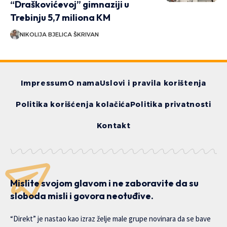
“Draškovićevoj” gimnaziji u
Trebinju 5,7 miliona KM
NIKOLIJA BJELICA ŠKRIVAN
Impressum
O nama
Uslovi i pravila korištenja
Politika korišćenja kolačića
Politika privatnosti
Kontakt
Mislite svojom glavom i ne zaboravite da su
sloboda misli i govora neotuđive.
“Direkt” je nastao kao izraz želje male grupe novinara da se bave