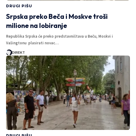
DRUGI PIŠU
Srpska preko Beča i Moskve troši
milione na lobiranje
Republika Srpska će preko predstavništava u Beču, Moskvi i
Vašingtonu plasirati novac…
DIREKT
DRUGI PIŠU