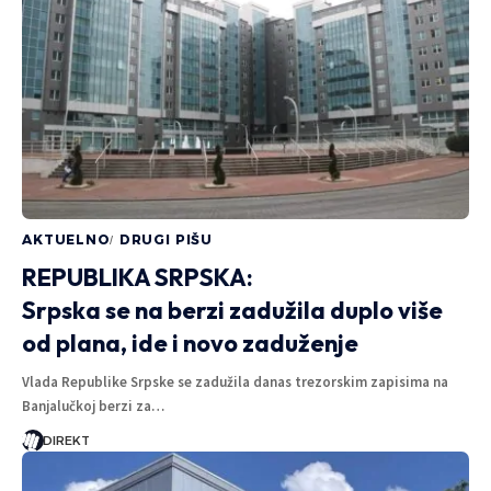
AKTUELNO
DRUGI PIŠU
REPUBLIKA SRPSKA:
Srpska se na berzi zadužila duplo više
od plana, ide i novo zaduženje
Vlada Republike Srpske se zadužila danas trezorskim zapisima na
Banjalučkoj berzi za…
DIREKT