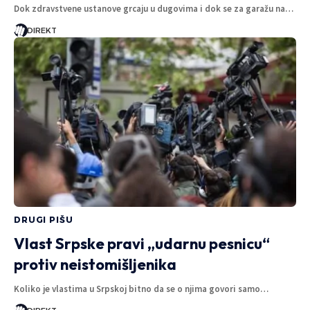
Dok zdravstvene ustanove grcaju u dugovima i dok se za garažu na…
DIREKT
DRUGI PIŠU
Vlast Srpske pravi „udarnu pesnicu“
protiv neistomišljenika
Koliko je vlastima u Srpskoj bitno da se o njima govori samo…