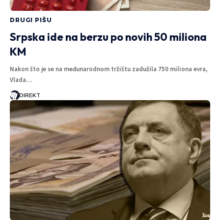
DRUGI PIŠU
Srpska ide na berzu po novih 50 miliona
KM
Nakon što je se na međunarodnom tržištu zadužila 750 miliona evra,
Vlada…
DIREKT