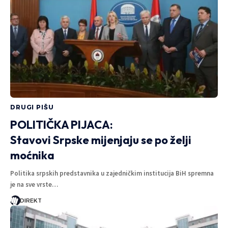
DRUGI PIŠU
POLITIČKA PIJACA:
Stavovi Srpske mijenjaju se po želji
moćnika
Politika srpskih predstavnika u zajedničkim institucija BiH spremna
je na sve vrste…
DIREKT