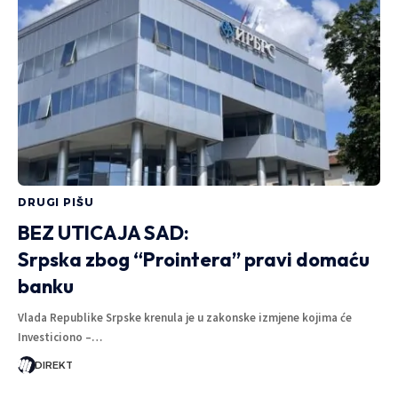
DRUGI PIŠU
BEZ UTICAJA SAD:
Srpska zbog “Prointera” pravi domaću
banku
Vlada Republike Srpske krenula je u zakonske izmjene kojima će
Investiciono –…
DIREKT