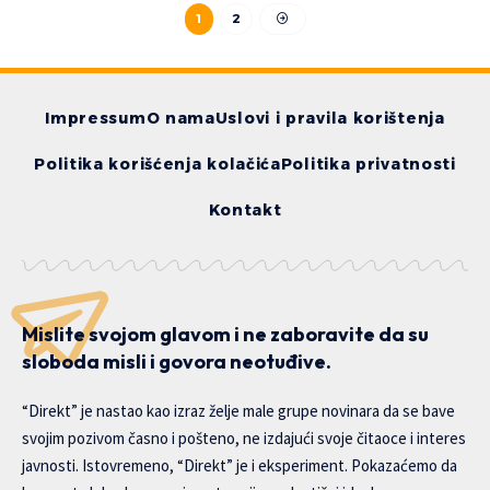
1
2
Impressum
O nama
Uslovi i pravila korištenja
Politika korišćenja kolačića
Politika privatnosti
Kontakt
Mislite svojom glavom i ne zaboravite da su
sloboda misli i govora neotuđive.
“Direkt” je nastao kao izraz želje male grupe novinara da se bave
svojim pozivom časno i pošteno, ne izdajući svoje čitaoce i interes
javnosti. Istovremeno, “Direkt” je i eksperiment. Pokazaćemo da