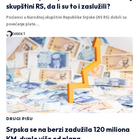
skupštini RS, da li su to i zaslužili?
Poslanici u Narodnoj skupštini Republike Srpske (NS RS) dobili su
povećanje plate…
DIREKT
DRUGI PIŠU
Srpska se na berzi zadužila 120 miliona
KM, duplo više od plana