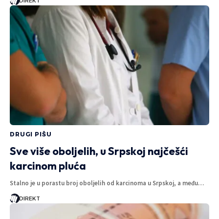
DIREKT
DRUGI PIŠU
Sve više oboljelih, u Srpskoj najčešći
karcinom pluća
Stalno je u porastu broj oboljelih od karcinoma u Srpskoj, a među…
DIREKT