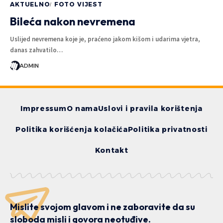
AKTUELNO
FOTO VIJEST
Bileća nakon nevremena
Uslijed nevremena koje je, praćeno jakom kišom i udarima vjetra,
danas zahvatilo…
ADMIN
Impressum
O nama
Uslovi i pravila korištenja
Politika korišćenja kolačića
Politika privatnosti
Kontakt
Mislite svojom glavom i ne zaboravite da su
sloboda misli i govora neotuđive.