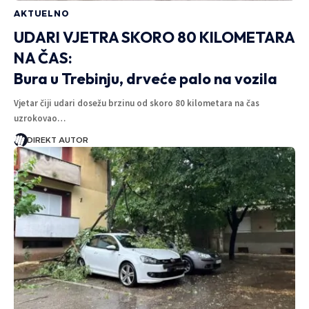
AKTUELNO
UDARI VJETRA SKORO 80 KILOMETARA
NA ČAS:
Bura u Trebinju, drveće palo na vozila
Vjetar čiji udari dosežu brzinu od skoro 80 kilometara na čas
uzrokovao…
DIREKT AUTOR