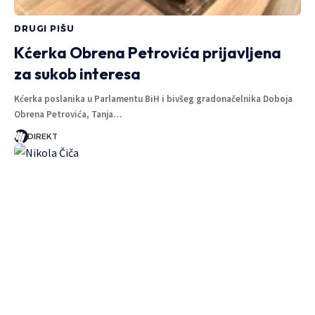
DRUGI PIŠU
Kćerka Obrena Petrovića prijavljena
za sukob interesa
Kćerka poslanika u Parlamentu BiH i bivšeg gradonačelnika Doboja
Obrena Petrovića, Tanja…
DIREKT