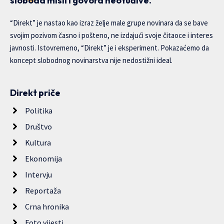
sloboda misli i govora neotuđive.
“Direkt” je nastao kao izraz želje male grupe novinara da se bave
svojim pozivom časno i pošteno, ne izdajući svoje čitaoce i interes
javnosti. Istovremeno, “Direkt” je i eksperiment. Pokazaćemo da
koncept slobodnog novinarstva nije nedostižni ideal.
Direkt priče
Politika
Društvo
Kultura
Ekonomija
Intervju
Reportaža
Crna hronika
Foto vijesti