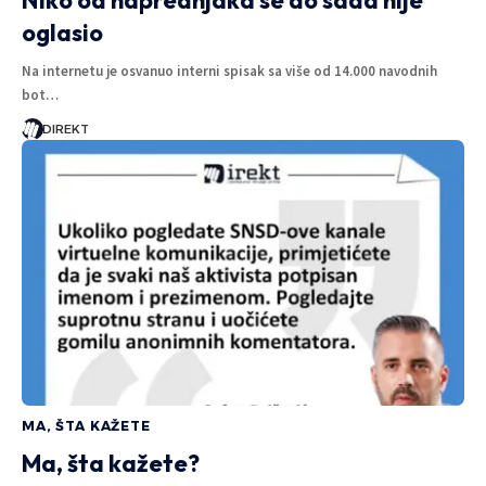
Niko od naprednjaka se do sada nije
oglasio
Na internetu je osvanuo interni spisak sa više od 14.000 navodnih
bot…
DIREKT
MA, ŠTA KAŽETE
Ma, šta kažete?