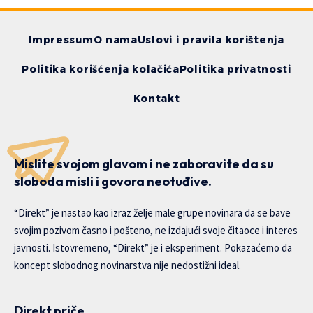
Impressum
O nama
Uslovi i pravila korištenja
Politika korišćenja kolačića
Politika privatnosti
Kontakt
Mislite svojom glavom i ne zaboravite da su
sloboda misli i govora neotuđive.
“Direkt” je nastao kao izraz želje male grupe novinara da se bave
svojim pozivom časno i pošteno, ne izdajući svoje čitaoce i interes
javnosti. Istovremeno, “Direkt” je i eksperiment. Pokazaćemo da
koncept slobodnog novinarstva nije nedostižni ideal.
Direkt priče