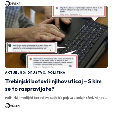
DIREKT
AKTUELNO
DRUŠTVO
POLITIKA
Trebinjski botovi i njihov uticaj – S kim
se to raspravljate?
Politički i medijski botovi sve su češća pojava u onlajn sferi. Njihov…
ADMIN