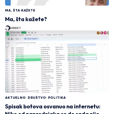
MA, ŠTA KAŽETE
Ma, šta kažete?
DIREKT
AKTUELNO
DRUŠTVO
POLITIKA
Spisak botova osvanuo na internetu: