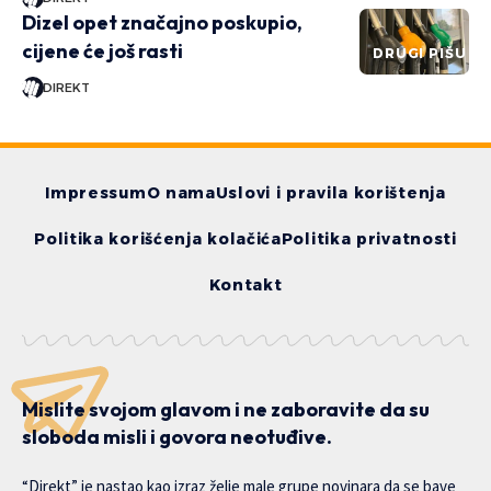
Dizel opet značajno poskupio,
cijene će još rasti
DRUGI PIŠU
DIREKT
Impressum
O nama
Uslovi i pravila korištenja
Politika korišćenja kolačića
Politika privatnosti
Kontakt
Mislite svojom glavom i ne zaboravite da su
sloboda misli i govora neotuđive.
“Direkt” je nastao kao izraz želje male grupe novinara da se bave