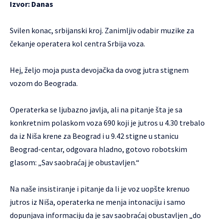
Izvor:
Danas
Svilen konac, srbijanski kroj. Zanimljiv odabir muzike za
čekanje operatera kol centra Srbija voza.
Hej, željo moja pusta devojačka da ovog jutra stignem
vozom do Beograda.
Operaterka se ljubazno javlja, ali na pitanje šta je sa
konkretnim polaskom voza 690 koji je jutros u 4.30 trebalo
da iz Niša krene za Beograd i u 9.42 stigne u stanicu
Beograd-centar, odgovara hladno, gotovo robotskim
glasom: „Sav saobraćaj je obustavljen.“
Na naše insistiranje i pitanje da li je voz uopšte krenuo
jutros iz Niša, operaterka ne menja intonaciju i samo
dopunjava informaciju da je sav saobraćaj obustavljen „do