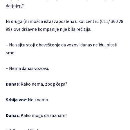
daljnjeg“.
Ni druga (ili možda ista) zaposlena u kol centru (011/ 360 28
99) ove državne kompanije nije bila rečitija.
– Na sajtu stoji obaveštenje da vozovi danas ne idu, pitali
smo.
– Nema danas vozova.
Danas
: Kako nema, zbog čega?
Srbija voz
: Ne znamo.
Danas
: Kako mogu da saznam?