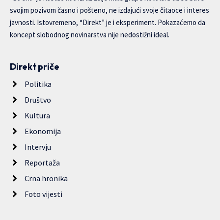
svojim pozivom časno i pošteno, ne izdajući svoje čitaoce i interes
javnosti. Istovremeno, “Direkt” je i eksperiment. Pokazaćemo da
koncept slobodnog novinarstva nije nedostižni ideal.
Direkt priče
Politika
Društvo
Kultura
Ekonomija
Intervju
Reportaža
Crna hronika
Foto vijesti