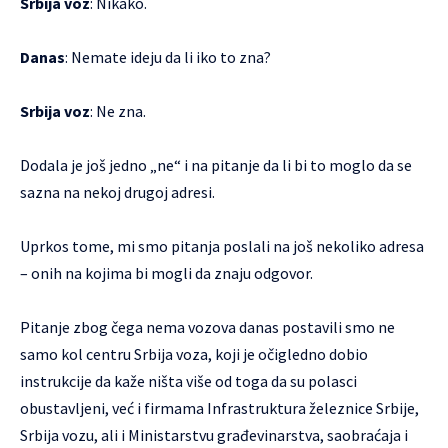
Srbija voz
: Nikako.
Danas
: Nemate ideju da li iko to zna?
Srbija voz
: Ne zna.
Dodala je još jedno „ne“ i na pitanje da li bi to moglo da se
sazna na nekoj drugoj adresi.
Uprkos tome, mi smo pitanja poslali na još nekoliko adresa
– onih na kojima bi mogli da znaju odgovor.
Pitanje zbog čega nema vozova danas postavili smo ne
samo kol centru Srbija voza, koji je očigledno dobio
instrukcije da kaže ništa više od toga da su polasci
obustavljeni, već i firmama Infrastruktura železnice Srbije,
Srbija vozu, ali i Ministarstvu građevinarstva, saobraćaja i