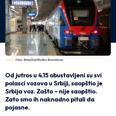
Foto: Beta/Exit/Boško Bunuševac
Od jutros u 4.15 obustavljeni su svi
polasci vozova u Srbiji, saopštio je
Srbija voz. Zašto – nije saopštio.
Zato smo ih naknadno pitali da
pojasne.