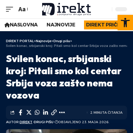
Aa
Op
NASLOVNA
NAJNOVIJE
DIREKT PRIČE
DIREKT PORTAL
>
Najnovije
>
Drugi pišu
>
Svilen konac, srbijanski kroj: Pitali smo kol centar Srbija voza zašto nema 
Svilen konac, srbijanski
kroj: Pitali smo kol centar
Srbija voza zašto nema
vozova
2 MINUTA ČITANJA
AUTOR:
DIREKT
DRUGI PIŠU
OBJAVLJENO 23. MAJA 2026.