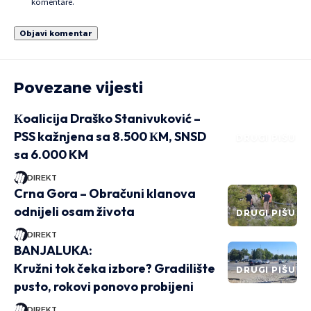
komentare.
Povezane vijesti
Кoalicija Draško Stanivuković –
PSS kažnjena sa 8.500 КM, SNSD
DRUGI PIŠU
sa 6.000 KM
DIREKT
Crna Gora – Obračuni klanova
odnijeli osam života
DRUGI PIŠU
DIREKT
BANJALUKA:
Kružni tok čeka izbore? Gradilište
DRUGI PIŠU
pusto, rokovi ponovo probijeni
DIREKT