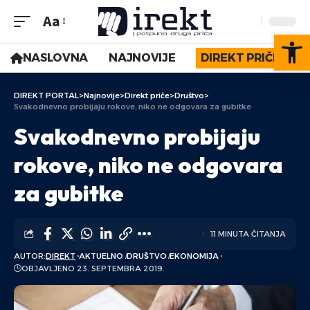
Aa
Op
NASLOVNA
NAJNOVIJE
DIREKT PRIČE
DIREKT PORTAL
>
Najnovije
>
Direkt priče
>
Društvo
>
Svakodnevno probijaju rokove, niko ne odgovara za gubitke
Svakodnevno probijaju
rokove, niko ne odgovara
za gubitke
11 MINUTA ČITANJA
AUTOR:
DIREKT
AKTUELNO
DRUŠTVO
EKONOMIJA
OBJAVLJENO 23. SEPTEMBRA 2019.