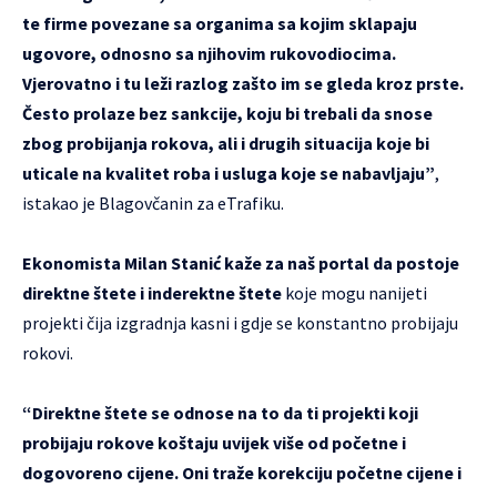
te firme povezane sa organima sa kojim sklapaju
ugovore, odnosno sa njihovim rukovodiocima.
Vjerovatno i tu leži razlog zašto im se gleda kroz prste.
Često prolaze bez sankcije, koju bi trebali da snose
zbog probijanja rokova, ali i drugih situacija koje bi
uticale na kvalitet roba i usluga koje se nabavljaju”
,
istakao je Blagovčanin za eTrafiku.
Ekonomista Milan Stanić
kaže za naš portal da postoje
direktne štete i inderektne štete
koje mogu nanijeti
projekti čija izgradnja kasni i gdje se konstantno probijaju
rokovi.
“Direktne štete se odnose na to da ti projekti koji
probijaju rokove koštaju uvijek više od početne i
dogovoreno cijene. Oni traže korekciju početne cijene i