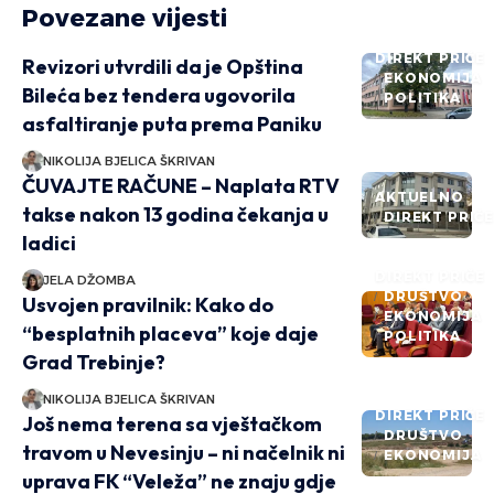
Povezane vijesti
DIREKT PRIČE
Revizori utvrdili da je Opština
EKONOMIJA
Bileća bez tendera ugovorila
POLITIKA
asfaltiranje puta prema Paniku
NIKOLIJA BJELICA ŠKRIVAN
ČUVAJTE RAČUNE – Naplata RTV
AKTUELNO
takse nakon 13 godina čekanja u
DIREKT PRIČ
ladici
DIREKT PRIČE
JELA DŽOMBA
DRUŠTVO
Usvojen pravilnik: Kako do
EKONOMIJA
“besplatnih placeva” koje daje
POLITIKA
Grad Trebinje?
NIKOLIJA BJELICA ŠKRIVAN
DIREKT PRIČE
Još nema terena sa vještačkom
DRUŠTVO
travom u Nevesinju – ni načelnik ni
EKONOMIJA
uprava FK “Veleža” ne znaju gdje