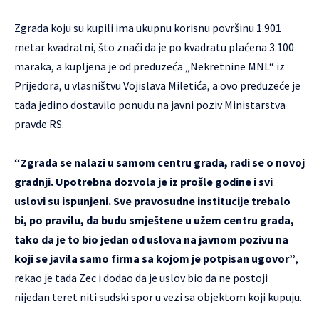
Zgrada koju su kupili ima ukupnu korisnu površinu 1.901
metar kvadratni, što znači da je po kvadratu plaćena 3.100
maraka, a kupljena je od preduzeća „Nekretnine MNL“ iz
Prijedora, u vlasništvu Vojislava Miletića, a ovo preduzeće je
tada jedino dostavilo ponudu na javni poziv Ministarstva
pravde RS.
“Zgrada se nalazi u samom centru grada, radi se o novoj
gradnji. Upotrebna dozvola je iz prošle godine i svi
uslovi su ispunjeni. Sve pravosudne institucije trebalo
bi, po pravilu, da budu smještene u užem centru grada,
tako da je to bio jedan od uslova na javnom pozivu na
koji se javila samo firma sa kojom je potpisan ugovor”
,
rekao je tada Zec i dodao da je uslov bio da ne postoji
nijedan teret niti sudski spor u vezi sa objektom koji kupuju.