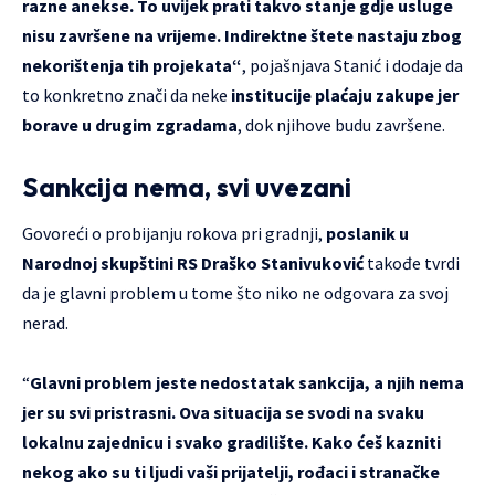
razne anekse. To uvijek prati takvo stanje gdje usluge
nisu završene na vrijeme. Indirektne štete nastaju zbog
nekorištenja tih projekata“
, pojašnjava Stanić i dodaje da
to konkretno znači da neke
institucije plaćaju zakupe jer
borave u drugim zgradama
, dok njihove budu završene.
Sankcija nema, svi uvezani
Govoreći o probijanju rokova pri gradnji,
poslanik u
Narodnoj skupštini RS Draško Stanivuković
takođe tvrdi
da je glavni problem u tome što niko ne odgovara za svoj
nerad.
“
Glavni problem jeste nedostatak sankcija, a njih nema
jer su svi pristrasni. Ova situacija se svodi na svaku
lokalnu zajednicu i svako gradilište. Kako ćeš kazniti
nekog ako su ti ljudi vaši prijatelji, rođaci i stranačke