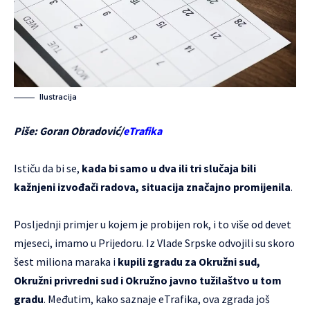
Ilustracija
Piše: Goran Obradović/
eTrafika
Ističu da bi se,
kada bi samo u dva ili tri slučaja bili
kažnjeni izvođači radova, situacija značajno promijenila
.
Posljednji primjer u kojem je probijen rok, i to više od devet
mjeseci, imamo u Prijedoru. Iz Vlade Srpske odvojili su skoro
šest miliona maraka i
kupili zgradu za Okružni sud,
Okružni privredni sud i Okružno javno tužilaštvo u tom
gradu
. Međutim, kako saznaje eTrafika, ova zgrada još