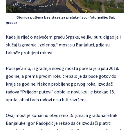
Dionica puštena bez staze za pješake (Izvor fotografije: Sajt
grada)
Kada je riječ o najvećem gradu Srpske, veliku buru digao je i
slučaj izgradnje „zelenog“ mosta u Banjaluci, gdje su
takođe probijeni rokovi.
Podsjećamo, izgradnja novog mosta počela je u julu 2018.
godine, a prema prvom roku trebalo je da bude gotov do
kraja te godine. Nakon probijenog prvog roka, izvođač
radova “Prijedor putevi” dobio je novi, koji je istekao 15.
aprila, ali ni tada radovi nisu bili završeni.
Ovaj most je konačno otvoreno 15. juna, a gradonačelnik
Banjaluke Igor Radojičić je rekao da će izvođači platiti