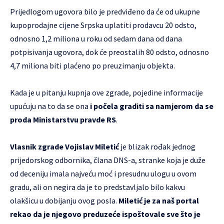
Prijedlogom ugovora bilo je predviđeno da će od ukupne
kupoprodajne cijene Srpska uplatiti prodavcu 20 odsto,
odnosno 1,2 miliona u roku od sedam dana od dana
potpisivanja ugovora, dok će preostalih 80 odsto, odnosno
4,7 miliona biti plaćeno po preuzimanju objekta.
Kada je u pitanju kupnja ove zgrade, pojedine informacije
upućuju na to da se ona
i počela graditi sa namjerom da se
proda Ministarstvu pravde RS
.
Vlasnik zgrade Vojislav Miletić
je blizak rođak jednog
prijedorskog odbornika, člana DNS-a, stranke koja je duže
od deceniju imala najveću moć i presudnu ulogu u ovom
gradu, ali on negira da je to predstavljalo bilo kakvu
olakšicu u dobijanju ovog posla.
Miletić je za naš portal
rekao da je njegovo preduzeće ispoštovale sve što je