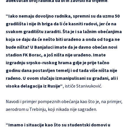
adekvatan broj radnika da bi ih završili na vrijeme
.
“Iako nemaju dovoljno radnika, spremni su da uzmu 50
gradilišta i nije ih briga da li će kasniti radovi, jer će na
svakom gradilištu zaraditi. Šta je i sa lažnim obećanjima
koja se daju da će nešto biti urađeno a onda od toga ne
bude ništa? U Banjaluci imate da je davno obećan novi
stadion FK Borac, a još ništa nije urađeno. Imate
izgradnju srpsko-ruskog hrama gdje je prije tačno
godinu dana postavljen temelj i od tada više ništa nije
rađeno. U ovom slučaju izmanipulisani su građani, ali i
visoka delagacija iz Rusije“
, ističe Stanivuković.
Navodi i primjer pompeznih obećanja kao što je, na primjer,
aerodrom u Trebinju, koji nikada nije sagrađen.
“Imamo i situacije kao što su studentski domovi u