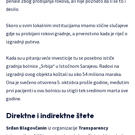
penale zbog probijanja rokova, ali nije poznato da li se to i
desilo.
Skoro u svim lokalnim institucijama imamo slične slučajeve
gdje su probijani rokovi gradnje, a prvenstvno kada je riječ o
izgradnji puteva.
Kada su u pitanju veće investicije tu se posebno ističe
gradnja bolnice „Srbija“ u Istočnom Sarajevu. Radovi na
izgradnji ovog objekta koštali su oko 54 miliona maraka.
Ona je svečeno otvorena 5. oktobra prošle godine, međutim
prvi pacijenti u ovu bolnicu su stigli tek sredinom marta ove
godine.
Direktne i indirektne štete
Srđan Blagovčanin
iz organizacije
Transparency