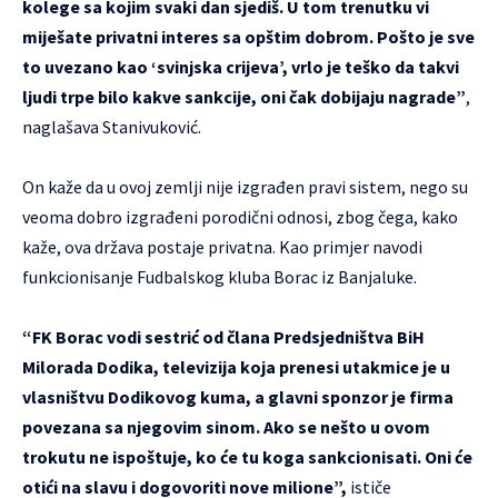
kolege sa kojim svaki dan sjediš. U tom trenutku vi
miješate privatni interes sa opštim dobrom. Pošto je sve
to uvezano kao ‘svinjska crijeva’, vrlo je teško da takvi
ljudi trpe bilo kakve sankcije, oni čak dobijaju nagrade”
,
naglašava Stanivuković.
On kaže da u ovoj zemlji nije izgrađen pravi sistem, nego su
veoma dobro izgrađeni porodični odnosi, zbog čega, kako
kaže, ova država postaje privatna. Kao primjer navodi
funkcionisanje Fudbalskog kluba Borac iz Banjaluke.
“FK Borac vodi sestrić od člana Predsjedništva BiH
Milorada Dodika, televizija koja prenesi utakmice je u
vlasništvu Dodikovog kuma, a glavni sponzor je firma
povezana sa njegovim sinom. Ako se nešto u ovom
trokutu ne ispoštuje, ko će tu koga sankcionisati. Oni će
otići na slavu i dogovoriti nove milione”,
ističe