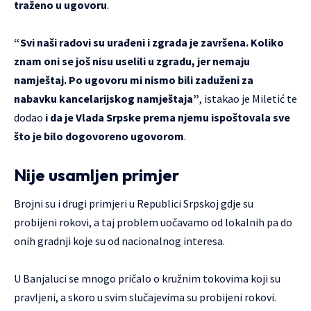
traženo u ugovoru
.
“Svi naši radovi su urađeni i zgrada je završena. Koliko
znam oni se još nisu uselili u zgradu, jer nemaju
namještaj. Po ugovoru mi nismo bili zaduženi za
nabavku kancelarijskog namještaja”
, istakao je Miletić te
dodao
i da je Vlada Srpske prema njemu ispoštovala sve
što je bilo dogovoreno ugovorom
.
Nije usamljen primjer
Brojni su i drugi primjeri u Republici Srpskoj gdje su
probijeni rokovi, a taj problem uočavamo od lokalnih pa do
onih gradnji koje su od nacionalnog interesa.
U Banjaluci se mnogo pričalo o kružnim tokovima koji su
pravljeni, a skoro u svim slučajevima su probijeni rokovi.