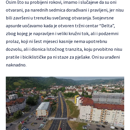
Osim što su probijeni rokovi, imamo i slučajeve da su oni
otvarani, pa narednih sedmica dorađivani i pravljeni, jer nisu
bili završeni u trenutku svečanog otvaranja. Svojevrsne
apsurde uočavamo kada je otvoren tržni centar “Delta”,
zbog kojeg je napravljen i veliki kružni tok, ali i podzemni
prolaz, koji ni šest mjeseci kasnije nema upotrebnu
dozvolu, ali i dionica Istočnog tranzita, koju prvobitno nisu
pratile i biciklističke pa ni staze za pješake. Oni su urađeni
naknadno.