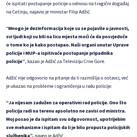
će ispitati postupanje policije u odnosu na tragični događaj
na Cetinju, najavio je ministar Filip Adžić.
“
Mnogo je dezinformacija koje su se pojavile u javnosti,
svi ljudi koji su bili na licu mjesta moći će da posvjedoče
o tome ko je kako postupao. Naši organi unutar Uprave
policije i MUP-a ispitivaće postupanje pripadnika
policije”
, kazao je Adžić za Televiziju Crne Gore.
Adžić nije odgovorio na pitanje da li razmišlja o ostavci, već
je ukazao na probleme i ograničenja u radu policije:
“Ja nijesam zadužen za operativni rad policije. Ono što
policija radi na terenu apsolutno ne zavisi od ministra.
Moj posao je da ispitam svu odgovornost, upotrijebim
sve mehanizme i ispitam da li je bilo propusta policijskih
službenika”,
naveo je Adžić .