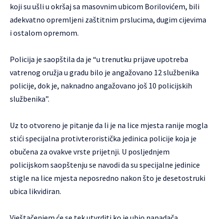
koji su ušli u okršaj sa masovnim ubicom Borilovićem, bili
adekvatno opremljeni zaštitnim prslucima, dugim cijevima
i ostalom opremom.
Policija je saopštila da je “u trenutku prijave upotreba
vatrenog oružja u gradu bilo je angažovano 12 službenika
policije, dok je, naknadno angažovano još 10 policijskih
službenika”.
Uz to otvoreno je pitanje da li je na lice mjesta ranije mogla
stići specijalna protivteroristička jedinica policije koja je
obučena za ovakve vrste prijetnji. U posljednjem
policijskom saopštenju se navodi da su specijalne jedinice
stigle na lice mjesta neposredno nakon što je desetostruki
ubica likvidiran.
Vještačenjem će se tek utvrditi ko je ubio napadača