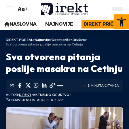
Aa
Op
NASLOVNA
NAJNOVIJE
DIREKT PRIČE
DIREKT PORTAL
>
Najnovije
>
Direkt priče
>
Društvo
>
Sva otvorena pitanja poslije masakra na Cetinju
Sva otvorena pitanja
poslije masakra na Cetinju
8 MINUTA ČITANJA
AUTOR:
DIREKT
AKTUELNO
DRUŠTVO
OBJAVLJENO 15. AUGUSTA 2022.