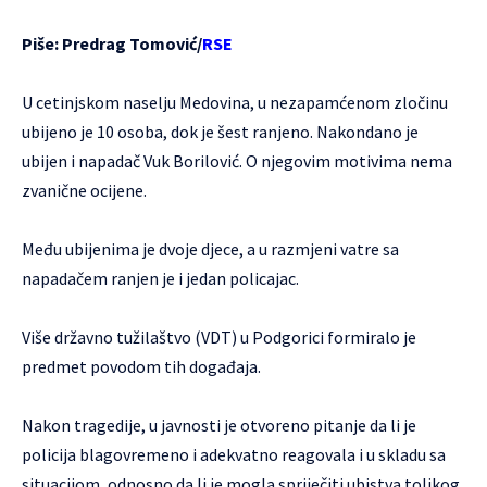
Piše: Predrag Tomović/
RSE
U cetinjskom naselju Medovina, u nezapamćenom zločinu
ubijeno je 10 osoba, dok je šest ranjeno. Nakondano je
ubijen i napadač Vuk Borilović. O njegovim motivima nema
zvanične ocijene.
Među ubijenima je dvoje djece, a u razmjeni vatre sa
napadačem ranjen je i jedan policajac.
Više državno tužilaštvo (VDT) u Podgorici formiralo je
predmet povodom tih događaja.
Nakon tragedije, u javnosti je otvoreno pitanje da li je
policija blagovremeno i adekvatno reagovala i u skladu sa
situacijom, odnosno da li je mogla spriječiti ubistva tolikog