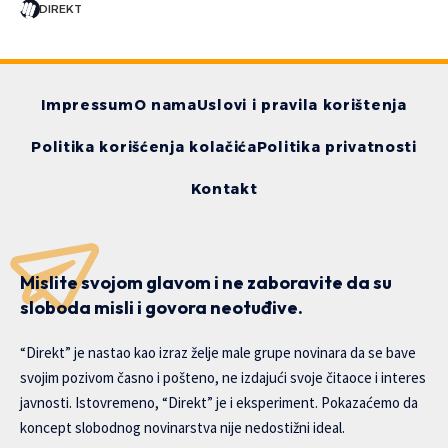
DIREKT
Impressum
O nama
Uslovi i pravila korištenja
Politika korišćenja kolačića
Politika privatnosti
Kontakt
Mislite svojom glavom i ne zaboravite da su
sloboda misli i govora neotuđive.
“Direkt” je nastao kao izraz želje male grupe novinara da se bave
svojim pozivom časno i pošteno, ne izdajući svoje čitaoce i interes
javnosti. Istovremeno, “Direkt” je i eksperiment. Pokazaćemo da
koncept slobodnog novinarstva nije nedostižni ideal.