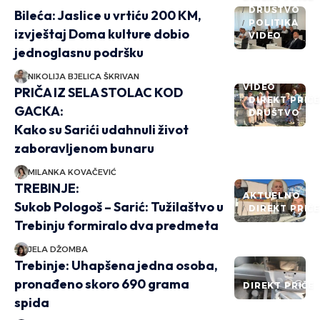
DRUŠTVO
Bileća: Jaslice u vrtiću 200 KM,
POLITIKA
izvještaj Doma kulture dobio
VIDEO
jednoglasnu podršku
NIKOLIJA BJELICA ŠKRIVAN
VIDEO
PRIČA IZ SELA STOLAC KOD
DIREKT PRIČ
GACKA:
DRUŠTVO
Kako su Sarići udahnuli život
zaboravljenom bunaru
MILANKA KOVAČEVIĆ
TREBINJE:
AKTUELNO
Sukob Pologoš – Sarić: Tužilaštvo u
DIREKT PRIČ
Trebinju formiralo dva predmeta
JELA DŽOMBA
Trebinje: Uhapšena jedna osoba,
pronađeno skoro 690 grama
DIREKT PRIČE
spida