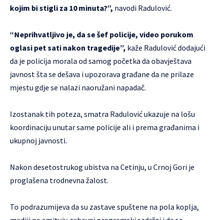
kojim bi stigli za 10 minuta?”,
navodi Radulović.
“Neprihvatljivo je, da se šef policije, video porukom
oglasi pet sati nakon tragedije”,
kaže Radulović dodajući
da je policija morala od samog početka da obavještava
javnost šta se dešava i upozorava građane da ne prilaze
mjestu gdje se nalazi naoružani napadač.
Izostanak tih poteza, smatra Radulović ukazuje na lošu
koordinaciju unutar same policije ali i prema građanima i
ukupnoj javnosti.
Nakon desetostrukog ubistva na Cetinju, u Crnoj Gori je
proglašena trodnevna žalost.
To podrazumijeva da su zastave spuštene na pola koplja,
mediji ne emituju zabavni programski sadržaj i da se