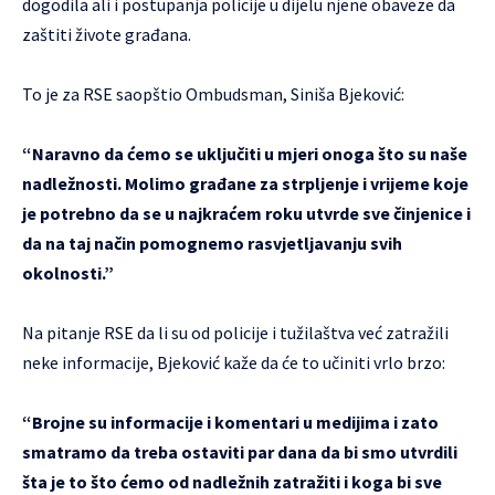
dogodila ali i postupanja policije u dijelu njene obaveze da
zaštiti živote građana.
To je za RSE saopštio Ombudsman, Siniša Bjeković:
“Naravno da ćemo se uključiti u mjeri onoga što su naše
nadležnosti. Molimo građane za strpljenje i vrijeme koje
je potrebno da se u najkraćem roku utvrde sve činjenice i
da na taj način pomognemo rasvjetljavanju svih
okolnosti.”
Na pitanje RSE da li su od policije i tužilaštva već zatražili
neke informacije, Bjeković kaže da će to učiniti vrlo brzo:
“Brojne su informacije i komentari u medijima i zato
smatramo da treba ostaviti par dana da bi smo utvrdili
šta je to što ćemo od nadležnih zatražiti i koga bi sve