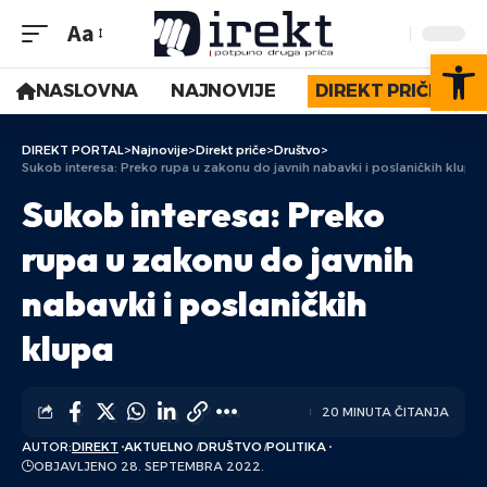
Aa
Op
NASLOVNA
NAJNOVIJE
DIREKT PRIČE
DIREKT PORTAL
>
Najnovije
>
Direkt priče
>
Društvo
>
Sukob interesa: Preko rupa u zakonu do javnih nabavki i poslaničkih klupa
Sukob interesa: Preko
rupa u zakonu do javnih
nabavki i poslaničkih
klupa
20 MINUTA ČITANJA
AUTOR:
DIREKT
AKTUELNO
DRUŠTVO
POLITIKA
OBJAVLJENO 28. SEPTEMBRA 2022.