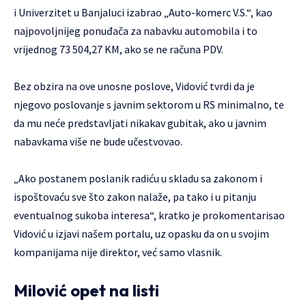
i Univerzitet u Banjaluci izabrao „Auto-komerc V.S.“, kao
najpovoljnijeg ponuđača za nabavku automobila i to
vrijednog 73 504,27 KM, ako se ne računa PDV.
Bez obzira na ove unosne poslove, Vidović tvrdi da je
njegovo poslovanje s javnim sektorom u RS minimalno, te
da mu neće predstavljati nikakav gubitak, ako u javnim
nabavkama više ne bude učestvovao.
„Ako postanem poslanik radiću u skladu sa zakonom i
ispoštovaću sve što zakon nalaže, pa tako i u pitanju
eventualnog sukoba interesa“, kratko je prokomentarisao
Vidović u izjavi našem portalu, uz opasku da on u svojim
kompanijama nije direktor, već samo vlasnik.
Milović opet na listi