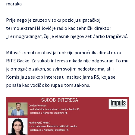
maraka.
Prije nego je zauzeo visoku poziciju u gatačkoj
termolektrani Milović je radio kao tehnički direktor
„Termogradinga“, čiji je vlasnik njegov zet Žarko Dragičević.
Milović trenutno obavlja funkciju pomoćnika direktora u
RiTE Gacko. Za sukob interesa nikada nije odgovarao. To mu
je omogućio zakon, sa svim svojim nedostacima, ali i
Komisija za sukob interesa u institucijama RS, koja se
ponaša kao vodič oko rupa u tom zakonu.