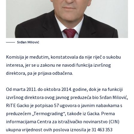
Srđan Milović
Komisija je međutim, konstatovala da nije riječ o sukobu
interesa, jer se u zakonu ne navodi funkcija izvršnog
direktora, pa je prijava odbačena.
Od marta 2011. do oktobra 2014. godine, dok je na funkciji
izvršnog direktora ovog javnog preduzeća bio Srđan Milović,
RiTE Gacko je potpisao 57 ugovora o javnim nabavkama s
preduzećem „Termograding“, takođe iz Gacka. Prema
informacijama Centra za istraživačko novinarstvo (CIN)
ukupna vrijednost ovih poslova iznosila je 31 463 353