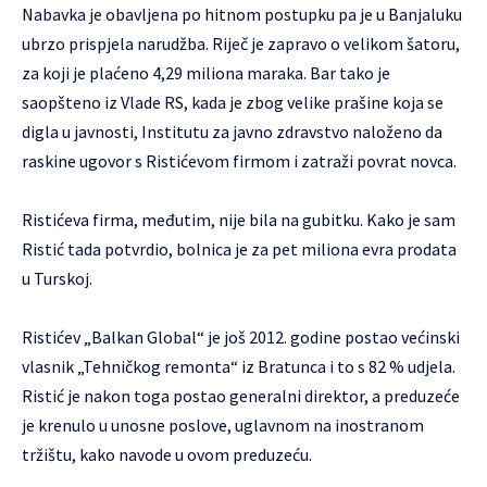
Nabavka je obavljena po hitnom postupku pa je u Banjaluku
ubrzo prispjela narudžba. Riječ je zapravo o velikom šatoru,
za koji je plaćeno 4,29 miliona maraka. Bar tako je
saopšteno iz Vlade RS, kada je zbog velike prašine koja se
digla u javnosti, Institutu za javno zdravstvo naloženo da
raskine ugovor s Ristićevom firmom i zatraži povrat novca.
Ristićeva firma, međutim, nije bila na gubitku. Kako je sam
Ristić tada potvrdio, bolnica je za pet miliona evra prodata
u Turskoj.
Ristićev „Balkan Global“ je još 2012. godine postao većinski
vlasnik „Tehničkog remonta“ iz Bratunca i to s 82 % udjela.
Ristić je nakon toga postao generalni direktor, a preduzeće
je krenulo u unosne poslove, uglavnom na inostranom
tržištu, kako navode u ovom preduzeću.