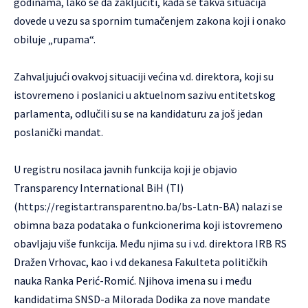
godinama, lako se da zaključiti, kada se takva situacija
dovede u vezu sa spornim tumačenjem zakona koji i onako
obiluje „rupama“.
Zahvaljujući ovakvoj situaciji većina v.d. direktora, koji su
istovremeno i poslanici u aktuelnom sazivu entitetskog
parlamenta, odlučili su se na kandidaturu za još jedan
poslanički mandat.
U registru nosilaca javnih funkcija koji je objavio
Transparency International BiH (TI)
(
https://registar.transparentno.ba/bs-Latn-BA
) nalazi se
obimna baza podataka o funkcionerima koji istovremeno
obavljaju više funkcija. Među njima su i v.d. direktora IRB RS
Dražen Vrhovac, kao i v.d dekanesa Fakulteta političkih
nauka Ranka Perić-Romić. Njihova imena su i među
kandidatima SNSD-a Milorada Dodika za nove mandate