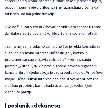
sprečavanje sukoba interesa, tumači zakon, prkoseći logici,
očito mnogima ide u prilog, pa i ne razmišljaju o tome da
odustanu od bar jedne funkcije.
Ovo ne čudi zato što ni Vrhovac ne vidi ništa sporno u tome
da i dalje sjedi i u poslaničkoj klupi i u direktorskoj fotelji.
„Za mene je mjerodavno samo ono što je rekla komisija za
suzbijanje sukoba interesa i ništa drugo“, kratko je
prokomentarisao u izjavi za „Impuls“. Prema pisanju
portala „Žurnal“, IRB je prošle godine otvorio regionalnu
kancelariju u Prijedoru koja je uzeta pod zakup od Vrhovčeve
majke. Očito, sukob interesa nadležni u ovom entitetu ne
vide kao problem, bar ne kada su u pitanju vodeći ljudi
vladajuće partije.
I poslanik i dekanesa