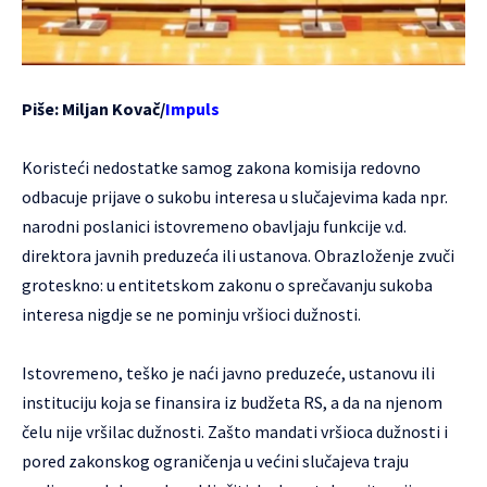
Piše: Miljan Kovač/
Impuls
Koristeći nedostatke samog zakona komisija redovno
odbacuje prijave o sukobu interesa u slučajevima kada npr.
narodni poslanici istovremeno obavljaju funkcije v.d.
direktora javnih preduzeća ili ustanova. Obrazloženje zvuči
groteskno: u entitetskom zakonu o sprečavanju sukoba
interesa nigdje se ne pominju vršioci dužnosti.
Istovremeno, teško je naći javno preduzeće, ustanovu ili
instituciju koja se finansira iz budžeta RS, a da na njenom
čelu nije vršilac dužnosti. Zašto mandati vršioca dužnosti i
pored zakonskog ograničenja u većini slučajeva traju