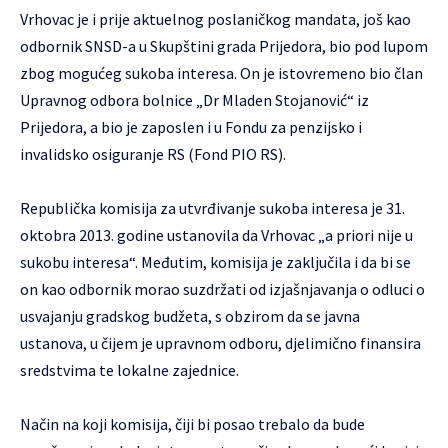
Vrhovac je i prije aktuelnog poslaničkog mandata, još kao
odbornik SNSD-a u Skupštini grada Prijedora, bio pod lupom
zbog mogućeg sukoba interesa. On je istovremeno bio član
Upravnog odbora bolnice „Dr Mladen Stojanović“ iz
Prijedora, a bio je zaposlen i u Fondu za penzijsko i
invalidsko osiguranje RS (Fond PIO RS).
Republička komisija za utvrđivanje sukoba interesa je 31.
oktobra 2013. godine ustanovila da Vrhovac „a priori nije u
sukobu interesa“. Međutim, komisija je zaključila i da bi se
on kao odbornik morao suzdržati od izjašnjavanja o odluci o
usvajanju gradskog budžeta, s obzirom da se javna
ustanova, u čijem je upravnom odboru, djelimično finansira
sredstvima te lokalne zajednice.
Način na koji komisija, čiji bi posao trebalo da bude