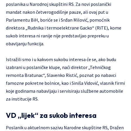
poslanika u Narodnoj skupštini RS. Za novi poslanički
mandat nakon četverogodišnje pauze, ali ovaj put u
Parlamentu BiH, boriće se i Srđan Milović, pomoćnik
direktora „Rudnika i termoelektrane Gacko“ (RiTE), kome
sukob interesa ni ranije nije predstavljao prepreku u
obavljanju funkcija.
Istražili smo i u kakvom sukobu interesa će se, ako budu
izabrani u poslaničke klupe, naći direktor „Tehničkog
remonta Bratunac“, Slavenko Ristić, poznat po nabavci
famozne pokretne bolnice, kao i Siniša Vidović, vlasnik firmi
koje godinama nabavljaju i servisiraju službene automobile
za institucije RS.
VD „lijek“ za sukob interesa
Poslanik u aktuelnom sazivu Narodne skupštine RS, Dražen