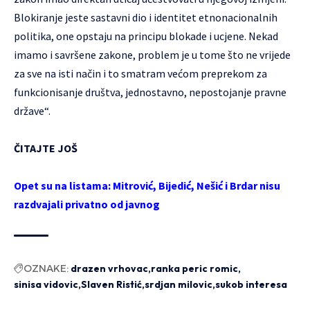
Blokiranje jeste sastavni dio i identitet etnonacionalnih
politika, one opstaju na principu blokade i ucjene. Nekad
imamo i savršene zakone, problem je u tome što ne vrijede
za sve na isti način i to smatram većom preprekom za
funkcionisanje društva, jednostavno, nepostojanje pravne
države“.
ČITAJTE JOŠ
Opet su na listama: Mitrović, Bijedić, Nešić i Brdar nisu
razdvajali privatno od javnog
OZNAKE:
drazen vrhovac
ranka peric romic
sinisa vidovic
Slaven Ristić
srdjan milovic
sukob interesa