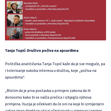
Tanja Topić: Društvo počiva na apsurdima
Politička analitičarka Tanja Topić kaže da je sve moguće, pa
i tolerisanje sukoba interesa u društvu, koje „počiva na
apsurdima“.
„Mislim da je prva postavka u primjeni zakona da ih
donosimo kako bi se našla prečica i izbjegla njihova
primjena. Iluzija je očekivati da će oni na koje bi izmijenjeni
zakon imao direktan uticaj učestvovati u njegovoj izmjeni.