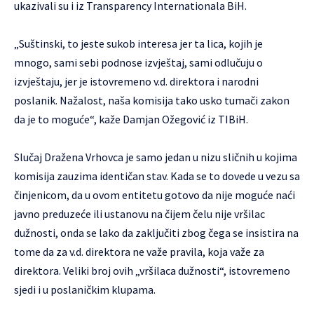
ukazivali su i iz Transparency Internationala BiH.
„Suštinski, to jeste sukob interesa jer ta lica, kojih je
mnogo, sami sebi podnose izvještaj, sami odlučuju o
izvještaju, jer je istovremeno v.d. direktora i narodni
poslanik. Nažalost, naša komisija tako usko tumači zakon
da je to moguće“, kaže Damjan Ožegović iz TIBiH.
Slučaj Dražena Vrhovca je samo jedan u nizu sličnih u kojima
komisija zauzima identičan stav. Kada se to dovede u vezu sa
činjenicom, da u ovom entitetu gotovo da nije moguće naći
javno preduzeće ili ustanovu na čijem čelu nije vršilac
dužnosti, onda se lako da zaključiti zbog čega se insistira na
tome da za v.d. direktora ne važe pravila, koja važe za
direktora. Veliki broj ovih „vršilaca dužnosti“, istovremeno
sjedi i u poslaničkim klupama.