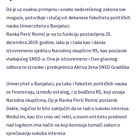
Da je uz ovakvu primjenu i onako nedorečenog zakona sve
moguće, potvrđuje i slučaj v.d. dekanese Fakulteta političkih
nauka Univerziteta u Banjaluci.
Ranka Perić Romić je na tu funkciju postavljena 25.
decembra 2019. godine, iako je i tada kao i danas
istovremeno sjedila u Narodnoj skupštini RS, kao poslanik
vladajućeg SNSD-a. Ona je istovremeno i član glavnog
odbora te stranke i predsjednica Aktiva žena SNSD Gradiška.
Univerzitet u Banjaluci, pa tako i Fakultet političkih nauka
se finansiraju, između ostalog, i iz budžeta RS, koji usvaja
Narodna skupština, čiji je Ranka Perić Romić poslanik.
Dakle, logično bi bilo zaključiti da se radi o sukobu interesa.
Međutim, kao što smo već rekli, u ovom entitetu prednost
nad logikom ima način na koji komisija tumači zakon o
sprečavanju sukoba interesa.