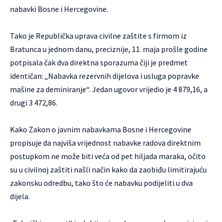
nabavki Bosne i Hercegovine.
Tako je Republička uprava civilne zaštite s firmom iz
Bratunca u jednom danu, preciznije, 11. maja prošle godine
potpisala čak dva direktna sporazuma čiji je predmet
identičan: „Nabavka rezervnih dijelova i usluga popravke
mašine za deminiranje“. Jedan ugovor vrijedio je 4 879,16, a
drugi 3 472,86.
Kako Zakon o javnim nabavkama Bosne i Hercegovine
propisuje da najviša vrijednost nabavke radova direktnim
postupkom ne može biti veća od pet hiljada maraka, očito
su u civilnoj zaštiti našli način kako da zaobiđu limitirajuću
zakonsku odredbu, tako što će nabavku podijeliti u dva
dijela.