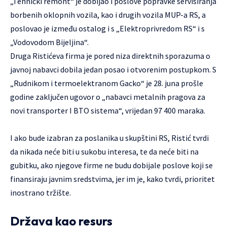
„Tehnički remont“ je dobijao i poslove popravke servisiranja
borbenih oklopnih vozila, kao i drugih vozila MUP-a RS, a
poslovao je između ostalog i s „Elektroprivredom RS“ i s
„Vodovodom Bijeljina“.
Druga Ristićeva firma je pored niza direktnih sporazuma o
javnoj nabavci dobila jedan posao i otvorenim postupkom. S
„Rudnikom i termoelektranom Gacko“ je 28. juna prošle
godine zaključen ugovor o „nabavci metalnih pragova za
novi transporter I BTO sistema“, vrijedan 97 400 maraka.
I ako bude izabran za poslanika u skupštini RS, Ristić tvrdi
da nikada neće biti u sukobu interesa, te da neće biti na
gubitku, ako njegove firme ne budu dobijale poslove koji se
finansiraju javnim sredstvima, jer im je, kako tvrdi, prioritet
inostrano tržište.
Država kao resurs