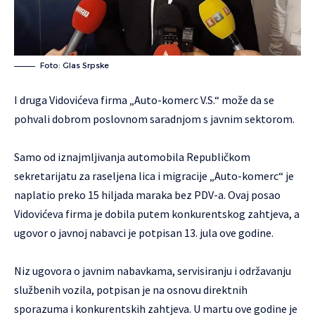
Foto: Glas Srpske
I druga Vidovićeva firma „Auto-komerc V.S.“ može da se
pohvali dobrom poslovnom saradnjom s javnim sektorom.
Samo od iznajmljivanja automobila Republičkom
sekretarijatu za raseljena lica i migracije „Auto-komerc“ je
naplatio preko 15 hiljada maraka bez PDV-a. Ovaj posao
Vidovićeva firma je dobila putem konkurentskog zahtjeva, a
ugovor o javnoj nabavci je potpisan 13. jula ove godine.
Niz ugovora o javnim nabavkama, servisiranju i održavanju
službenih vozila, potpisan je na osnovu direktnih
sporazuma i konkurentskih zahtjeva. U martu ove godine je