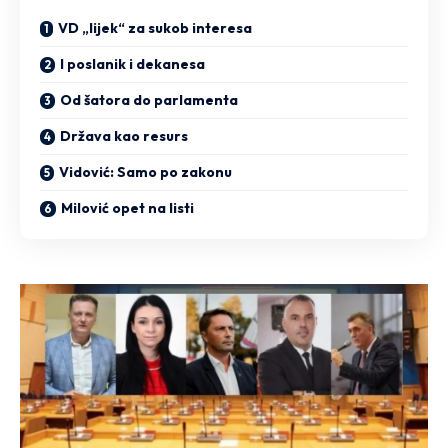
VD „lijek“ za sukob interesa
I poslanik i dekanesa
Od šatora do parlamenta
Država kao resurs
Vidović: Samo po zakonu
Milović opet na listi