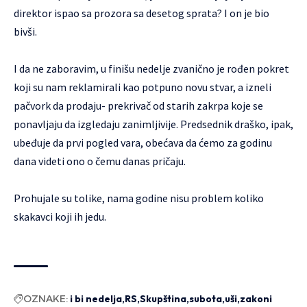
direktor ispao sa prozora sa desetog sprata? I on je bio
bivši.
I da ne zaboravim, u finišu nedelje zvanično je rođen pokret
koji su nam reklamirali kao potpuno novu stvar, a izneli
pačvork da prodaju- prekrivač od starih zakrpa koje se
ponavljaju da izgledaju zanimljivije. Predsednik draško, ipak,
ubeđuje da prvi pogled vara, obećava da ćemo za godinu
dana videti ono o čemu danas pričaju.
Prohujale su tolike, nama godine nisu problem koliko
skakavci koji ih jedu.
OZNAKE:
i bi nedelja
RS
Skupština
subota
uši
zakoni