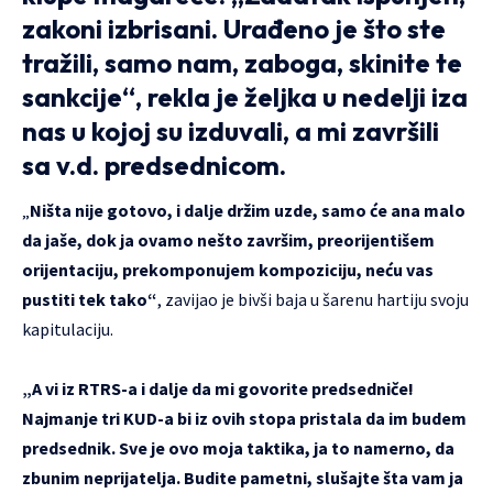
zakoni izbrisani. Urađeno je što ste
tražili, samo nam, zaboga, skinite te
sankcije“, rekla je željka u nedelji iza
nas u kojoj su izduvali, a mi završili
sa v.d. predsednicom.
„
Ništa nije gotovo, i dalje držim uzde, samo će ana malo
da jaše, dok ja ovamo nešto završim, preorijentišem
orijentaciju, prekomponujem kompoziciju, neću vas
pustiti tek tako“
, zavijao je bivši baja u šarenu hartiju svoju
kapitulaciju.
„A vi iz RTRS-a i dalje da mi govorite predsedniče!
Najmanje tri KUD-a bi iz ovih stopa pristala da im budem
predsednik. Sve je ovo moja taktika, ja to namerno, da
zbunim neprijatelja. Budite pametni, slušajte šta vam ja