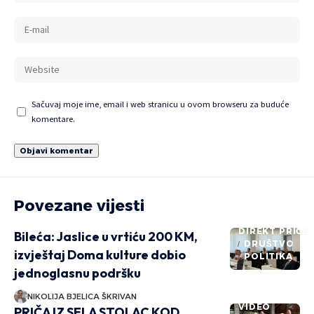
Sačuvaj moje ime, email i web stranicu u ovom browseru za buduće
komentare.
Povezane vijesti
DIREKT PRIČE
Bileća: Jaslice u vrtiću 200 KM,
DRUŠTVO
izvještaj Doma kulture dobio
POLITIKA
jednoglasnu podršku
NIKOLIJA BJELICA ŠKRIVAN
VIDEO
PRIČA IZ SELA STOLAC KOD