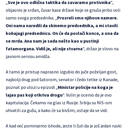
„
Sve je ovo odlična taktika da zavaramo protivnika
“,
objasnio je srđan, čuvar kase države koje se gnuša jerbo voli
samo svoga predsednika. „
Prozreli smo njihove namere.
Oni nama naredili da skinemo predsednika, a mi stavili
kobajagi predsednicu. On će da povlači konce, a ona da
se mrda. Ana nam je sada nešto kao u pustinji
fatamorgana. Vidiš je, ali nije stvarna
“, držao je slovo na
javnom servisu amidža.
A tamo je pristup naprasno izgubio do juče poželjan gost,
najbolji drug pod šatorom, senator i čedo tetke iz Kanade,
poznat po ulozi u epizodi „
Ministar policije na koga je
lajao pas koji otkriva drogu
“. Vulin je ocenio da je ovo
kapitulacija. Čekamo na glas iz Rusije. Srbiju su NIS-om
uhvatili za gušu, a kako će sa bivšim, ostaje da se vidi.
A kad već pominjemo ishode, jeste li čuli da je još jedan ruski