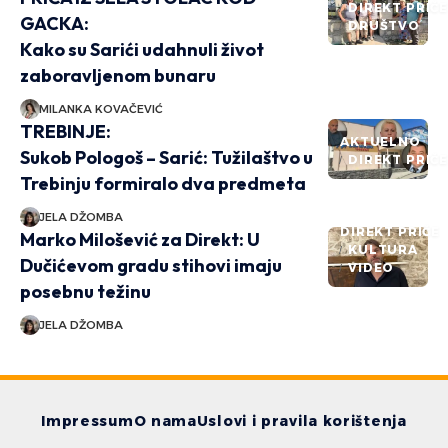
DIREKT PRIČ
GACKA:
DRUŠTVO
Kako su Sarići udahnuli život
zaboravljenom bunaru
MILANKA KOVAČEVIĆ
TREBINJE:
AKTUELNO
Sukob Pologoš – Sarić: Tužilaštvo u
DIREKT PRIČ
Trebinju formiralo dva predmeta
JELA DŽOMBA
DIREKT PRIČE
Marko Milošević za Direkt: U
KULTURA
Dučićevom gradu stihovi imaju
VIDEO
posebnu težinu
JELA DŽOMBA
Impressum
O nama
Uslovi i pravila korištenja