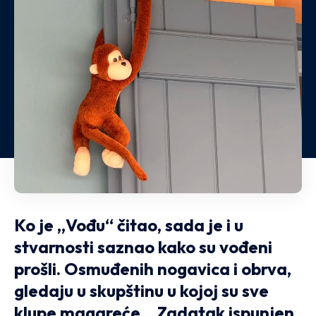
Ko je „Vođu“ čitao, sada je i u
stvarnosti saznao kako su vođeni
prošli. Osmuđenih nogavica i obrva,
gledaju u skupštinu u kojoj su sve
klupe magareće. „Zadatak ispunjen,