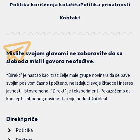
Politika korišćenja kolačića
Politika privatnosti
Kontakt
Mislite svojom glavom i ne zaboravite da su
sloboda misli i govora neotuđive.
“Direkt” je nastao kao izraz želje male grupe novinara da se bave
svojim pozivom časno i pošteno, ne izdajući svoje čitaoce i interes
javnosti. Istovremeno, “Direkt” je i eksperiment. Pokazaćemo da
koncept slobodnog novinarstva nije nedostižni ideal.
Direkt priče
Politika