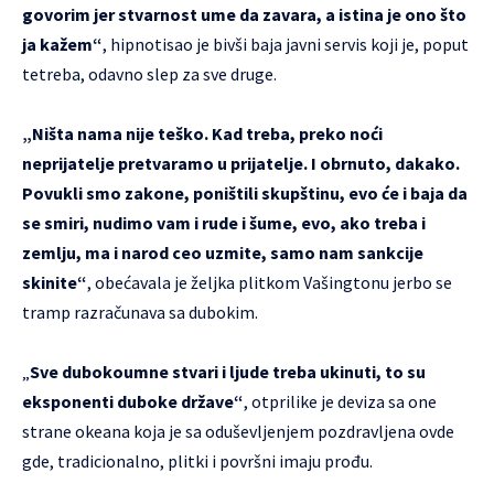
govorim jer stvarnost ume da zavara, a istina je ono što
ja kažem“
, hipnotisao je bivši baja javni servis koji je, poput
tetreba, odavno slep za sve druge.
„Ništa nama nije teško. Kad treba, preko noći
neprijatelje pretvaramo u prijatelje. I obrnuto, dakako.
Povukli smo zakone, poništili skupštinu, evo će i baja da
se smiri, nudimo vam i rude i šume, evo, ako treba i
zemlju, ma i narod ceo uzmite, samo nam sankcije
skinite“
, obećavala je željka plitkom Vašingtonu jerbo se
tramp razračunava sa dubokim.
„
Sve dubokoumne stvari i ljude treba ukinuti, to su
eksponenti duboke države“
, otprilike je deviza sa one
strane okeana koja je sa oduševljenjem pozdravljena ovde
gde, tradicionalno, plitki i površni imaju prođu.