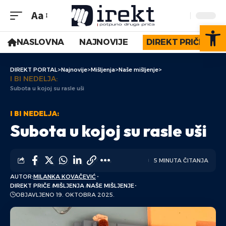
Aa
Op
NASLOVNA
NAJNOVIJE
DIREKT PRIČE
DIREKT PORTAL
>
Najnovije
>
Mišljenja
>
Naše mišljenje
>
I BI NEDELJA:
Subota u kojoj su rasle uši
I BI NEDELJA:
Subota u kojoj su rasle uši
5 MINUTA ČITANJA
AUTOR:
MILANKA KOVAČEVIĆ
DIREKT PRIČE
MIŠLJENJA
NAŠE MIŠLJENJE
OBJAVLJENO 19. OKTOBRA 2025.