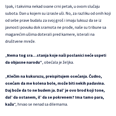
Ipak, i takvima nekad svane crni petak, u ovom slučaju
subota. Dan u kojem su izrasle uši. No, za razliku od onih koji
od sebe prave budalu za svoj groš i imaju luksuz da se iz
javnosti povuku dok sramota ne prođe, naše su tribune sa
magarećim ušima doterali pred kamere, isterali na
društvene mreže.
„
Nema tog sra…stanja koje naši poslanici neće uspeti
da objasne narodu“
, obećala je željka.
„
Klečim na kukuruzu, preispitujem osećanja. Čudno,
osećam da me kolena bole, može biti nekih padavina.
Daj bože da to ne budem ja. Dal’ je ovo brod koji tone,
dal’ da ostanem, il’ da se pokrenem? Ima tamo para,
kažu
“, hrvao se nenad sa dilemama.