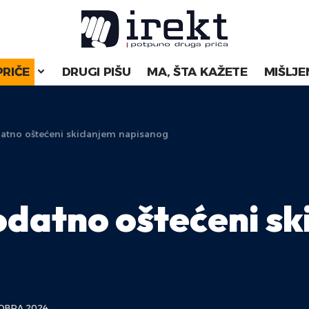
PRIČE
DRUGI PIŠU
MA, ŠTA KAŽETE
MIŠLJE
odatno oštećeni skidanjem napisanog
dodatno oštećeni s
OBRA 2024.