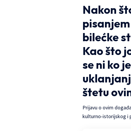
Nakon što
pisanje
bilećke s
Kao što j
se ni ko j
uklanjan
štetu ovi
Prijavu o ovim događaj
kulturno-istorijskog i