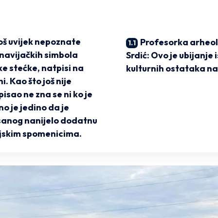
još uvijek nepoznate
Profesorka arheol
navijačkih simbola
Srdić: Ovo je ubijanje i
ke stećke, natpisi na
kulturnih ostataka n
i. Kao što još nije
pisao ne zna se ni ko je
no je jedino da je
sanog nanijelo dodatnu
rijskim spomenicima.