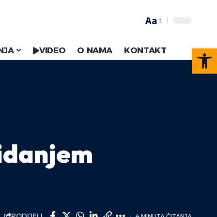
Aa
Op
NJA
VIDEO
O NAMA
KONTAKT
kidanjem
PODIJELI
4 MINUTA ČITANJA