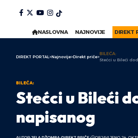
NASLOVNA
NAJNOVIJE
DIREKT 
BILEĆA:
DIREKT PORTAL
>
Najnovije
>
Direkt priče
>
Stećci u Bileći d
BILEĆA:
Stećci u Bileći 
napisanog
AUTOR:
JELA DŽOMBA
DIREKT PRIČE
OBJAVLJENO 24. OKT