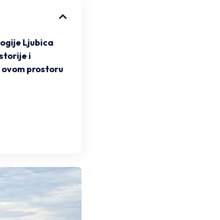
ogije Ljubica
storije i
a ovom prostoru