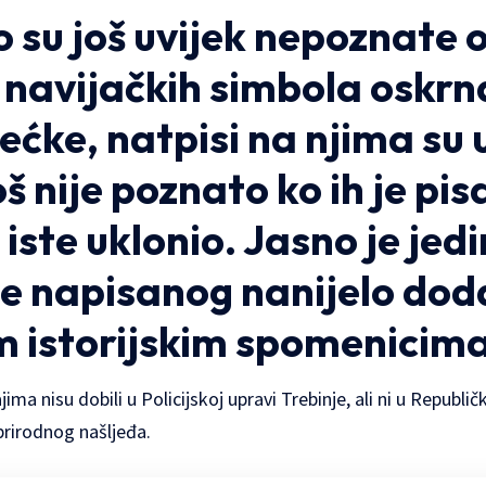
 su još uvijek nepoznate 
m
navijačkih simbola oskrn
tećke
, natpisi na njima su 
oš nije poznato ko ih je pi
e iste uklonio. Jasno je jed
je napisanog nanijelo dod
m istorijskim spomenicima
ima nisu dobili u Policijskoj upravi Trebinje, ali ni u Republ
 prirodnog našljeđa.