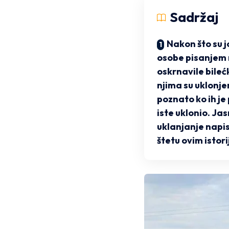
Sadržaj
Nakon što su 
osobe pisanjem 
oskrnavile bileć
njima su uklonjen
poznato ko ih je 
iste uklonio. Jas
uklanjanje napi
štetu ovim isto