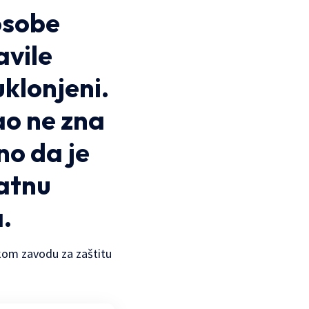
osobe
avile
uklonjeni.
sao ne zna
ino da je
atnu
.
ičkom zavodu za zaštitu