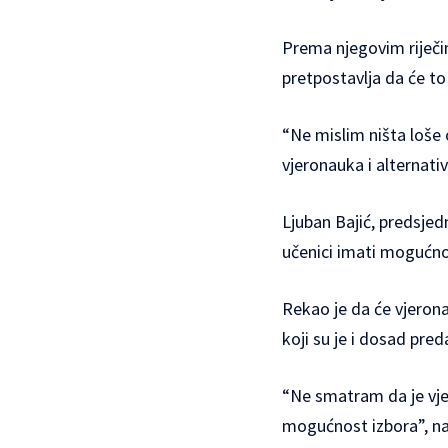
Prema njegovim riječim
pretpostavlja da će to 
“Ne mislim ništa loše 
vjeronauka i alternativ
Ljuban Bajić, predsjedn
učenici imati mogućnos
Rekao je da će vjeronau
koji su je i dosad preda
“Ne smatram da je vj
mogućnost izbora”, nag