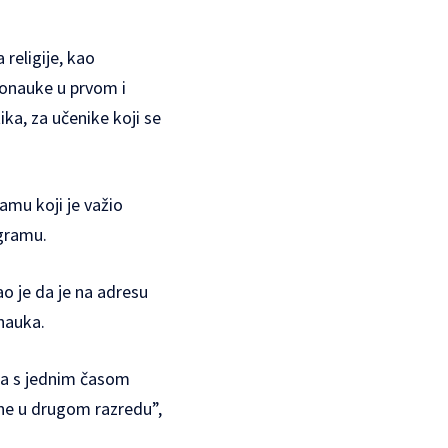
religije, kao
ronauke u prvom i
a, za učenike koji se
amu koji je važio
ogramu.
ao je da je na adresu
nauka.
ka s jednim časom
ne u drugom razredu”,