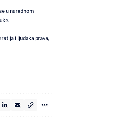
e se u narednom
auke.
atija i ljudska prava,