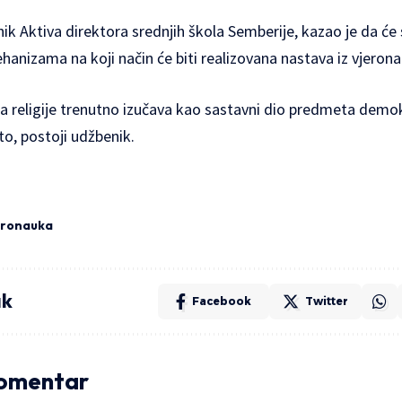
ik Aktiva direktora srednjih škola Semberije, kazao je da ć
hanizama na koji način će biti realizovana nastava iz vjeron
ra religije trenutno izučava kao sastavni dio predmeta demokr
to, postoji udžbenik.
eronauka
ak
Facebook
Twitter
komentar