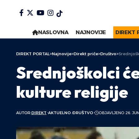
NASLOVNA
NAJNOVIJE
DIREKT 
DIREKT PORTAL
>
Najnovije
>
Direkt priče
>
Društvo
>
Srednjoško
Srednjoškolci će
kulture religije
AUTOR:
DIREKT
AKTUELNO
DRUŠTVO
OBJAVLJENO 26. JUN