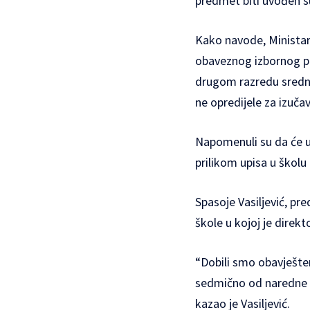
predmet biti uvođen s
Kako navode, Ministars
obaveznog izbornog pre
drugom razredu srednj
ne opredijele za izuča
Napomenuli su da će uč
prilikom upisa u škol
Spasoje Vasiljević, pr
škole u kojoj je dire
“Dobili smo obavješt
sedmično od naredne š
kazao je Vasiljević.