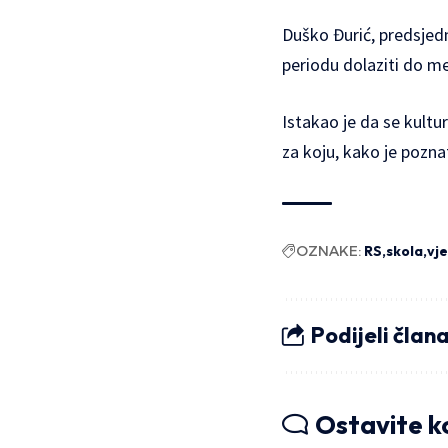
Duško Đurić, predsjedn
periodu dolaziti do me
Istakao je da se kultu
za koju, kako je pozna
OZNAKE:
RS
skola
vj
Podijeli član
Ostavite 