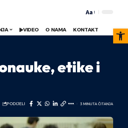
Aa
Op
NJA
VIDEO
O NAMA
KONTAKT
onauke, etike i
PODIJELI
3 MINUTA ČITANJA