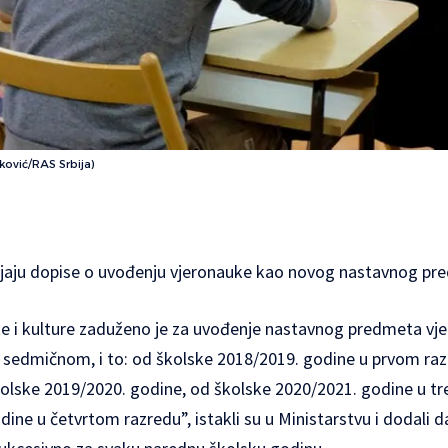
rković/RAS Srbija)
ijaju dopise o uvođenju vjeronauke kao novog nastavnog pr
te i kulture zaduženo je za uvođenje nastavnog predmeta vj
 sedmičnom, i to: od školske 2018/2019. godine u prvom ra
lske 2019/2020. godine, od školske 2020/2021. godine u tr
ine u četvrtom razredu”, istakli su u Ministarstvu i dodali d