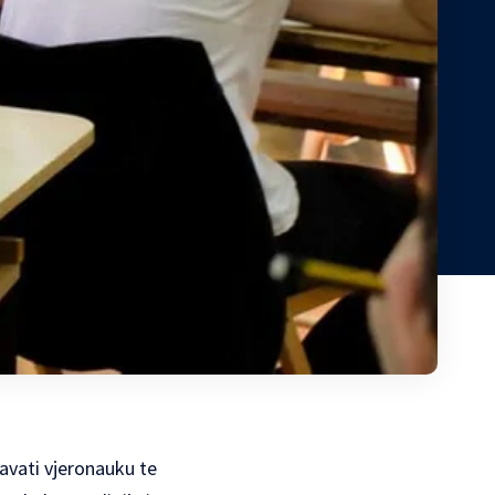
avati vjeronauku te