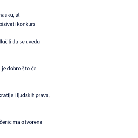
nauku, ali
pisivati konkurs.
lučili da se uvedu
a je dobro što će
atije i ljudskih prava,
učenicima otvorena