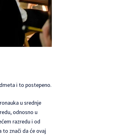
edmeta i to postepeno.
eronauka u srednje
zredu, odnosno u
ećem razredu i od
a to znači da će ovaj