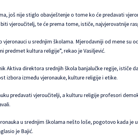
a, još nije stiglo obavještenje o tome ko će predavati vjero
biti vjeroučitelj, te će prema tome, ističe, najvjerovatnije ras
o vjeronauci u srednjim školama. Mjerodavniji od mene su od
ni predmet kultura religije”, rekao je Vasiljević.
ik Aktiva direktora srednjih škola banjalučke regije, ističe d
t izbora između vjeronauke, kulture religije i etike.
ku predavati vjeroučitelji, a kulturu religije profesori demokr
vali.
eronauka u srednjim školama nešto loše, pogotovo kada je 
lasio je Bajić.