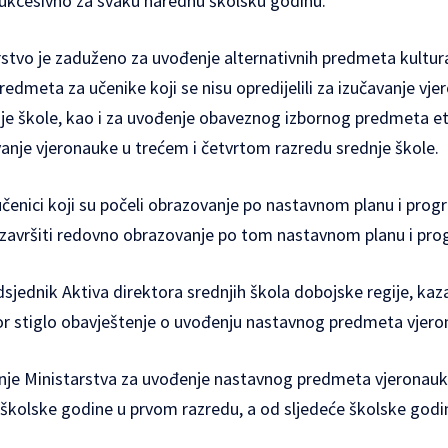
ukcesivno za svaku narednu školsku godinu.
tvo je zaduženo za uvođenje alternativnih predmeta kultura 
dmeta za učenike koji se nisu opredijelili za izučavanje vje
e škole, kao i za uvođenje obaveznog izbornog predmeta etik
vanje vjeronauke u trećem i četvrtom razredu srednje škole.
enici koji su počeli obrazovanje po nastavnom planu i progr
u završiti redovno obrazovanje po tom nastavnom planu i pr
edsjednik Aktiva direktora srednjih škola dobojske regije, kaz
ktor stiglo obavještenje o uvođenju nastavnog predmeta vjero
enje Ministarstva za uvođenje nastavnog predmeta vjeronau
kolske godine u prvom razredu, a od sljedeće školske godi