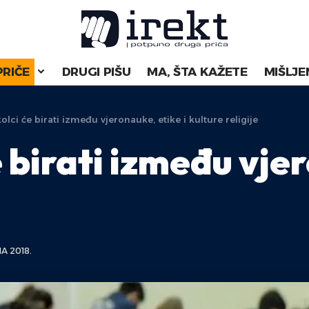
PRIČE
DRUGI PIŠU
MA, ŠTA KAŽETE
MIŠLJE
lci će birati između vjeronauke, etike i kulture religije
 birati između vjer
A 2018.