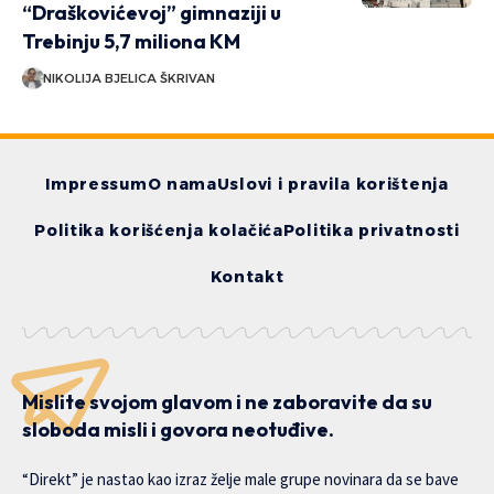
“Draškovićevoj” gimnaziji u
Trebinju 5,7 miliona KM
NIKOLIJA BJELICA ŠKRIVAN
Impressum
O nama
Uslovi i pravila korištenja
Politika korišćenja kolačića
Politika privatnosti
Kontakt
Mislite svojom glavom i ne zaboravite da su
sloboda misli i govora neotuđive.
“Direkt” je nastao kao izraz želje male grupe novinara da se bave