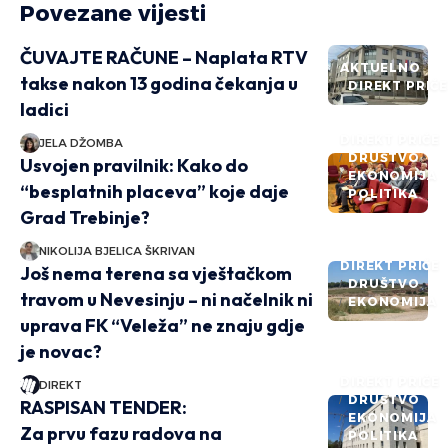
Povezane vijesti
ČUVAJTE RAČUNE – Naplata RTV
AKTUELNO
takse nakon 13 godina čekanja u
DIREKT PRIČ
ladici
DIREKT PRIČE
JELA DŽOMBA
DRUŠTVO
Usvojen pravilnik: Kako do
EKONOMIJA
“besplatnih placeva” koje daje
POLITIKA
Grad Trebinje?
NIKOLIJA BJELICA ŠKRIVAN
DIREKT PRIČE
Još nema terena sa vještačkom
DRUŠTVO
travom u Nevesinju – ni načelnik ni
EKONOMIJA
uprava FK “Veleža” ne znaju gdje
je novac?
DIREKT PRIČE
DIREKT
DRUŠTVO
RASPISAN TENDER:
EKONOMIJA
Za prvu fazu radova na
POLITIKA