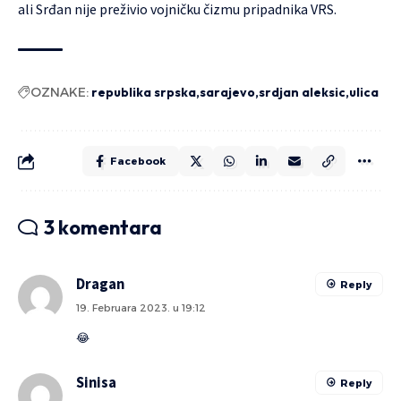
ali Srđan nije preživio vojničku čizmu pripadnika VRS.
OZNAKE:
republika srpska
sarajevo
srdjan aleksic
ulica
Facebook
3 komentara
Dragan
Reply
19. Februara 2023. u 19:12
😂
Sinisa
Reply