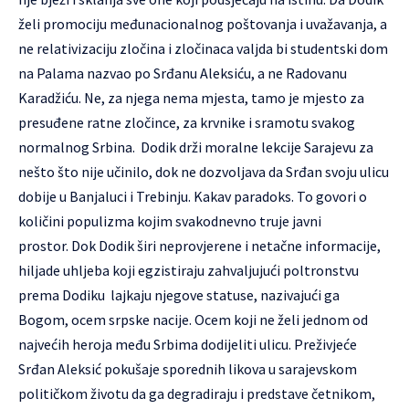
želi promociju međunacionalnog poštovanja i uvažavanja, a
ne relativizaciju zločina i zločinaca valjda bi studentski dom
na Palama nazvao po Srđanu Aleksiću, a ne Radovanu
Karadžiću. Ne, za njega nema mjesta, tamo je mjesto za
presuđene ratne zločince, za krvnike i sramotu svakog
normalnog Srbina. Dodik drži moralne lekcije Sarajevu za
nešto što nije učinilo, dok ne dozvoljava da Srđan svoju ulicu
dobije u Banjaluci i Trebinju. Kakav paradoks. To govori o
količini populizma kojim svakodnevno truje javni
prostor. Dok Dodik širi neprovjerene i netačne informacije,
hiljade uhljeba koji egzistiraju zahvaljujući poltronstvu
prema Dodiku lajkaju njegove statuse, nazivajući ga
Bogom, ocem srpske nacije. Ocem koji ne želi jednom od
najvećih heroja među Srbima dodijeliti ulicu. Preživjeće
Srđan Aleksić pokušaje sporednih likova u sarajevskom
političkom životu da ga degradiraju i predstave četnikom,