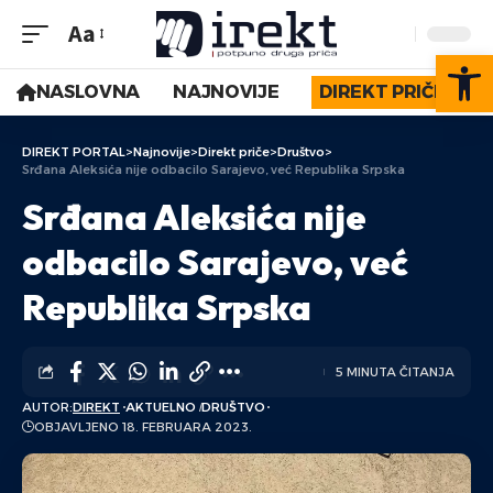
Aa
Op
NASLOVNA
NAJNOVIJE
DIREKT PRIČE
DIREKT PORTAL
>
Najnovije
>
Direkt priče
>
Društvo
>
Srđana Aleksića nije odbacilo Sarajevo, već Republika Srpska
Srđana Aleksića nije
odbacilo Sarajevo, već
Republika Srpska
5 MINUTA ČITANJA
AUTOR:
DIREKT
AKTUELNO
DRUŠTVO
OBJAVLJENO 18. FEBRUARA 2023.