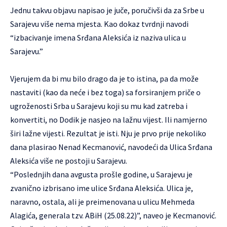
Jednu takvu objavu napisao je juče, poručivši da za Srbe u
Sarajevu više nema mjesta. Kao dokaz tvrdnji navodi
“izbacivanje imena Srđana Aleksića iz naziva ulica u
Sarajevu.”
Vjerujem da bi mu bilo drago da je to istina, pa da može
nastaviti (kao da neće i bez toga) sa forsiranjem priče o
ugroženosti Srba u Sarajevu koji su mu kad zatreba i
konvertiti, no Dodik je nasjeo na lažnu vijest. Ili namjerno
širi lažne vijesti. Rezultat je isti. Nju je prvo prije nekoliko
dana plasirao Nenad Kecmanović, navodeći da Ulica Srđana
Aleksića više ne postoji u Sarajevu.
“Poslednjih dana avgusta prošle godine, u Sarajevu je
zvanično izbrisano ime ulice Srđana Aleksića. Ulica je,
naravno, ostala, ali je preimenovana u ulicu Mehmeda
Alagića, generala tzv. ABiH (25.08.22)”, naveo je Kecmanović.