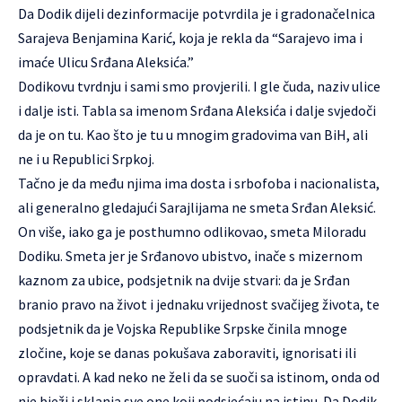
Da Dodik dijeli dezinformacije potvrdila je i gradonačelnica
Sarajeva Benjamina Karić, koja je rekla da “Sarajevo ima i
imaće Ulicu Srđana Aleksića.”
Dodikovu tvrdnju i sami smo provjerili. I gle čuda, naziv ulice
i dalje isti. Tabla sa imenom Srđana Aleksića i dalje svjedoči
da je on tu. Kao što je tu u mnogim gradovima van BiH, ali
ne i u Republici Srpkoj.
Tačno je da među njima ima dosta i srbofoba i nacionalista,
ali generalno gledajući Sarajlijama ne smeta Srđan Aleksić.
On više, iako ga je posthumno odlikovao, smeta Miloradu
Dodiku. Smeta jer je Srđanovo ubistvo, inače s mizernom
kaznom za ubice, podsjetnik na dvije stvari: da je Srđan
branio pravo na život i jednaku vrijednost svačijeg života, te
podsjetnik da je Vojska Republike Srpske činila mnoge
zločine, koje se danas pokušava zaboraviti, ignorisati ili
opravdati. A kad neko ne želi da se suoči sa istinom, onda od
nje bježi i sklanja sve one koji podsjećaju na istinu. Da Dodik