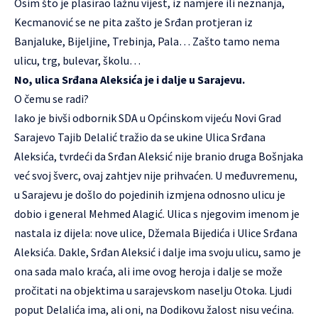
Osim što je plasirao lažnu vijest, iz namjere ili neznanja,
Kecmanović se ne pita zašto je Srđan protjeran iz
Banjaluke, Bijeljine, Trebinja, Pala… Zašto tamo nema
ulicu, trg, bulevar, školu…
No, ulica Srđana Aleksića je i dalje u Sarajevu.
O čemu se radi?
Iako je bivši odbornik SDA u Općinskom vijeću Novi Grad
Sarajevo Tajib Delalić tražio da se ukine Ulica Srđana
Aleksića, tvrdeći da Srđan Aleksić nije branio druga Bošnjaka
već svoj šverc, ovaj zahtjev nije prihvaćen. U međuvremenu,
u Sarajevu je došlo do pojedinih izmjena odnosno ulicu je
dobio i general Mehmed Alagić. Ulica s njegovim imenom je
nastala iz dijela: nove ulice, Džemala Bijedića i Ulice Srđana
Aleksića. Dakle, Srđan Aleksić i dalje ima svoju ulicu, samo je
ona sada malo kraća, ali ime ovog heroja i dalje se može
pročitati na objektima u sarajevskom naselju Otoka. Ljudi
poput Delalića ima, ali oni, na Dodikovu žalost nisu većina.