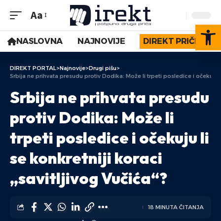
Aa
Op
NASLOVNA
NAJNOVIJE
DIREKT PRIČE
DIREKT PORTAL
>
Najnovije
>
Drugi pišu
>
Srbija ne prihvata presudu protiv Dodika: Može li trpeti posledice i očekuju li
Srbija ne prihvata presudu
protiv Dodika: Može li
trpeti posledice i očekuju li
se konkretniji koraci
„savitljivog Vučića“?
18 MINUTA ČITANJA