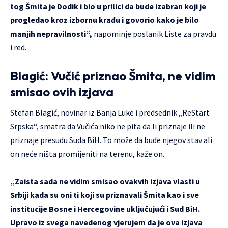
tog Šmita je Dodik i bio u prilici da bude izabran koji je
progledao kroz izbornu krađu i govorio kako je bilo
manjih nepravilnosti“,
napominje poslanik Liste za pravdu
i red.
Blagić: Vučić priznao Šmita, ne vidim
smisao ovih izjava
Stefan Blagić, novinar iz Banja Luke i predsednik „ReStart
Srpska“, smatra da Vučića niko ne pita da li priznaje ili ne
priznaje presudu Suda BiH. To može da bude njegov stav ali
on neće ništa promijeniti na terenu, kaže on.
„Zaista sada ne vidim smisao ovakvih izjava vlasti u
Srbiji kada su oni ti koji su priznavali Šmita kao i sve
institucije Bosne i Hercegovine uključujući i Sud BiH.
Upravo iz svega navedenog vjerujem da je ova izjava