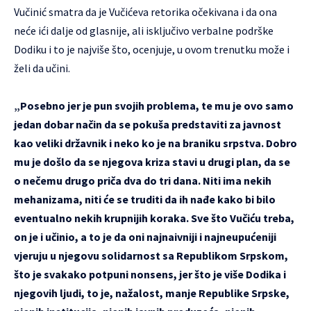
Vučinić smatra da je Vučićeva retorika očekivana i da ona
neće ići dalje od glasnije, ali isključivo verbalne podrške
Dodiku i to je najviše što, ocenjuje, u ovom trenutku može i
želi da učini.
„Posebno jer je pun svojih problema, te mu je ovo samo
jedan dobar način da se pokuša predstaviti za javnost
kao veliki državnik i neko ko je na braniku srpstva. Dobro
mu je došlo da se njegova kriza stavi u drugi plan, da se
o nečemu drugo priča dva do tri dana. Niti ima nekih
mehanizama, niti će se truditi da ih nađe kako bi bilo
eventualno nekih krupnijih koraka. Sve što Vučiću treba,
on je i učinio, a to je da oni najnaivniji i najneupućeniji
vjeruju u njegovu solidarnost sa Republikom Srpskom,
što je svakako potpuni nonsens, jer što je više Dodika i
njegovih ljudi, to je, nažalost, manje Republike Srpske,