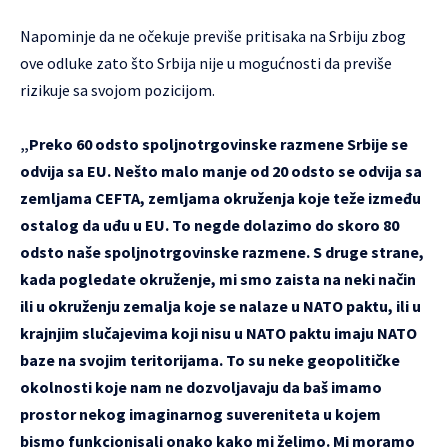
Napominje da ne očekuje previše pritisaka na Srbiju zbog
ove odluke zato što Srbija nije u mogućnosti da previše
rizikuje sa svojom pozicijom.
„Preko 60 odsto spoljnotrgovinske razmene Srbije se
odvija sa EU. Nešto malo manje od 20 odsto se odvija sa
zemljama CEFTA, zemljama okruženja koje teže između
ostalog da uđu u EU. To negde dolazimo do skoro 80
odsto naše spoljnotrgovinske razmene. S druge strane,
kada pogledate okruženje, mi smo zaista na neki način
ili u okruženju zemalja koje se nalaze u NATO paktu, ili u
krajnjim slučajevima koji nisu u NATO paktu imaju NATO
baze na svojim teritorijama. To su neke geopolitičke
okolnosti koje nam ne dozvoljavaju da baš imamo
prostor nekog imaginarnog suvereniteta u kojem
bismo funkcionisali onako kako mi želimo. Mi moramo