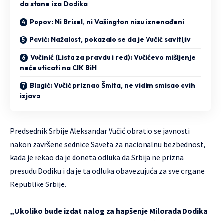
da stane iza Dodika
Popov: Ni Brisel, ni Vašington nisu iznenađeni
Pavić: Nažalost, pokazalo se da je Vučić savitljiv
Vučinić (Lista za pravdu i red): Vučićevo mišljenje
neće uticati na CIK BiH
Blagić: Vučić priznao Šmita, ne vidim smisao ovih
izjava
Predsednik Srbije Aleksandar Vučić obratio se javnosti
nakon završene sednice Saveta za nacionalnu bezbednost,
kada je rekao da je doneta odluka da Srbija ne prizna
presudu Dodiku i da je ta odluka obavezujuća za sve organe
Republike Srbije.
„Ukoliko bude izdat nalog za hapšenje Milorada Dodika