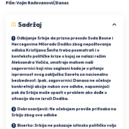
Piše: Vojin Radovanović/
Danas
Sadržaj
Odbijanje Srbije da prizna presudu Suda Bosne i
Hercegovine Miloradu Dodiku zbog nepoštovanja
odluka Kristijana Šmita treba posmatrati i u
kontekstu političke krize u kojoj se nalazi režim
Aleksandra Vučića, smatraju mahom naši
sagovornici koji nisu saglasni kada je u pitanju
ispravnost ovog zaključka Saveta za nacionalnu
bezbednost. Ipak, sagovornici Danasa ne očekuju
konkretniji akcije nakon ove odluke, napominjući
pak da Srbija može upasti u problem ako dođe u
situaciju da ne izruči Dodika.
Dobrosavljević: Ne očekujem previše pritisaka na
Srbiju zbog ove odluke
Biserko: Srbija ne pokazuje istinsku političku volju