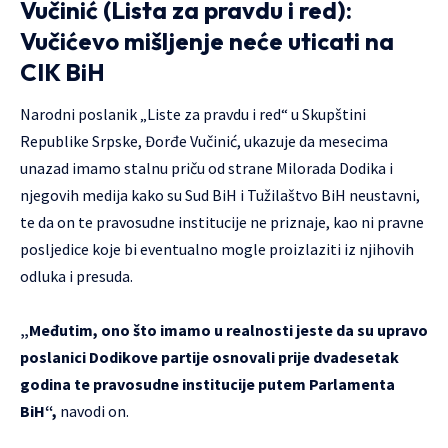
Vučinić (Lista za pravdu i red):
Vučićevo mišljenje neće uticati na
CIK BiH
Narodni poslanik „Liste za pravdu i red“ u Skupštini
Republike Srpske, Đorđe Vučinić, ukazuje da mesecima
unazad imamo stalnu priču od strane Milorada Dodika i
njegovih medija kako su Sud BiH i Tužilaštvo BiH neustavni,
te da on te pravosudne institucije ne priznaje, kao ni pravne
posljedice koje bi eventualno mogle proizlaziti iz njihovih
odluka i presuda.
„Međutim, ono što imamo u realnosti jeste da su upravo
poslanici Dodikove partije osnovali prije dvadesetak
godina te pravosudne institucije putem Parlamenta
BiH“,
navodi on.