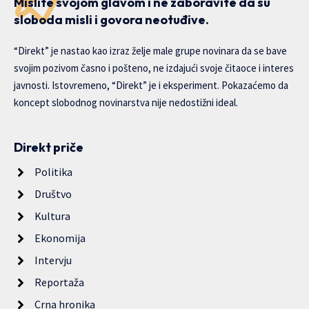
Mislite svojom glavom i ne zaboravite da su
sloboda misli i govora neotuđive.
“Direkt” je nastao kao izraz želje male grupe novinara da se bave
svojim pozivom časno i pošteno, ne izdajući svoje čitaoce i interes
javnosti. Istovremeno, “Direkt” je i eksperiment. Pokazaćemo da
koncept slobodnog novinarstva nije nedostižni ideal.
Direkt priče
Politika
Društvo
Kultura
Ekonomija
Intervju
Reportaža
Crna hronika