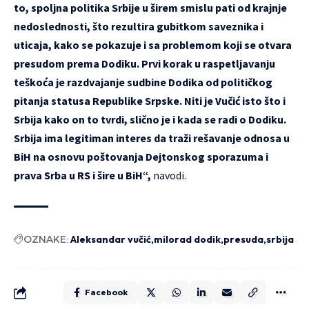
to, spoljna politika Srbije u širem smislu pati od krajnje
nedoslednosti, što rezultira gubitkom saveznika i
uticaja, kako se pokazuje i sa problemom koji se otvara
presudom prema Dodiku. Prvi korak u raspetljavanju
teškoća je razdvajanje sudbine Dodika od političkog
pitanja statusa Republike Srpske. Niti je Vučić isto što i
Srbija kako on to tvrdi, slično je i kada se radi o Dodiku.
Srbija ima legitiman interes da traži rešavanje odnosa u
BiH na osnovu poštovanja Dejtonskog sporazuma i
prava Srba u RS i šire u BiH“,
navodi.
OZNAKE:
Aleksandar vučić
milorad dodik
presuda
srbija
Facebook