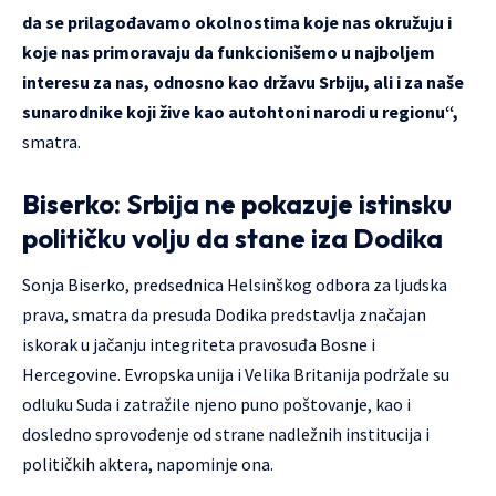
da se prilagođavamo okolnostima koje nas okružuju i
koje nas primoravaju da funkcionišemo u najboljem
interesu za nas, odnosno kao državu Srbiju, ali i za naše
sunarodnike koji žive kao autohtoni narodi u regionu“,
smatra.
Biserko: Srbija ne pokazuje istinsku
političku volju da stane iza Dodika
Sonja Biserko, predsednica Helsinškog odbora za ljudska
prava, smatra da presuda Dodika predstavlja značajan
iskorak u jačanju integriteta pravosuđa Bosne i
Hercegovine. Evropska unija i Velika Britanija podržale su
odluku Suda i zatražile njeno puno poštovanje, kao i
dosledno sprovođenje od strane nadležnih institucija i
političkih aktera, napominje ona.