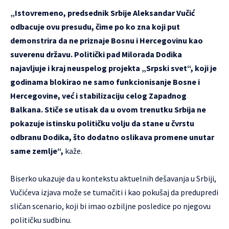
„Istovremeno, predsednik Srbije Aleksandar Vučić
odbacuje ovu presudu, čime po ko zna koji put
demonstrira da ne priznaje Bosnu i Hercegovinu kao
suverenu državu. Politički pad Milorada Dodika
najavljuje i kraj neuspelog projekta „Srpski svet“, koji je
godinama blokirao ne samo funkcionisanje Bosne i
Hercegovine, već i stabilizaciju celog Zapadnog
Balkana. Stiče se utisak da u ovom trenutku Srbija ne
pokazuje istinsku političku volju da stane u čvrstu
odbranu Dodika, što dodatno oslikava promene unutar
same zemlje“,
kaže.
Biserko ukazuje da u kontekstu aktuelnih dešavanja u Srbiji,
Vučićeva izjava može se tumačiti i kao pokušaj da predupredi
sličan scenario, koji bi imao ozbiljne posledice po njegovu
političku sudbinu.