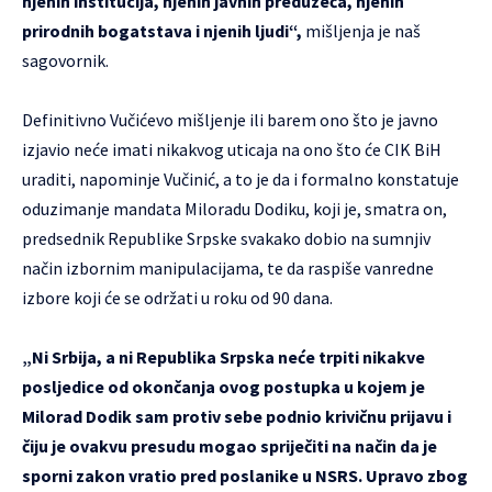
njenih institucija, njenih javnih preduzeća, njenih
prirodnih bogatstava i njenih ljudi“,
mišljenja je naš
sagovornik.
Definitivno Vučićevo mišljenje ili barem ono što je javno
izjavio neće imati nikakvog uticaja na ono što će CIK BiH
uraditi, napominje Vučinić, a to je da i formalno konstatuje
oduzimanje mandata Miloradu Dodiku, koji je, smatra on,
predsednik Republike Srpske svakako dobio na sumnjiv
način izbornim manipulacijama, te da raspiše vanredne
izbore koji će se održati u roku od 90 dana.
„Ni Srbija, a ni Republika Srpska neće trpiti nikakve
posljedice od okončanja ovog postupka u kojem je
Milorad Dodik sam protiv sebe podnio krivičnu prijavu i
čiju je ovakvu presudu mogao spriječiti na način da je
sporni zakon vratio pred poslanike u NSRS. Upravo zbog