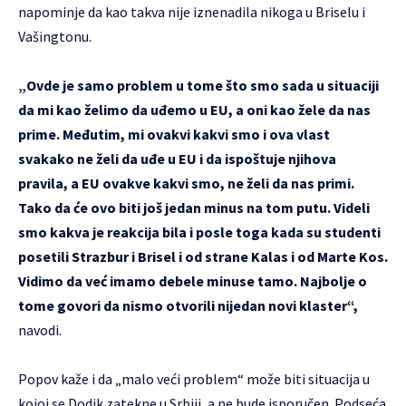
napominje da kao takva nije iznenadila nikoga u Briselu i
Vašingtonu.
„Ovde je samo problem u tome što smo sada u situaciji
da mi kao želimo da uđemo u EU, a oni kao žele da nas
prime. Međutim, mi ovakvi kakvi smo i ova vlast
svakako ne želi da uđe u EU i da ispoštuje njihova
pravila, a EU ovakve kakvi smo, ne želi da nas primi.
Tako da će ovo biti još jedan minus na tom putu. Videli
smo kakva je reakcija bila i posle toga kada su studenti
posetili Strazbur i Brisel i od strane Kalas i od Marte Kos.
Vidimo da već imamo debele minuse tamo. Najbolje o
tome govori da nismo otvorili nijedan novi klaster“,
navodi.
Popov kaže i da „malo veći problem“ može biti situacija u
kojoj se Dodik zatekne u Srbiji, a ne bude isporučen. Podseća