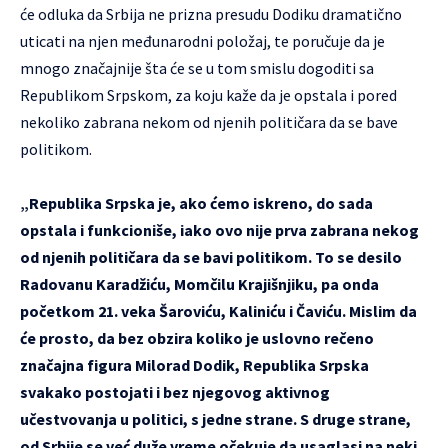
će odluka da Srbija ne prizna presudu Dodiku dramatično
uticati na njen međunarodni položaj, te poručuje da je
mnogo značajnije šta će se u tom smislu dogoditi sa
Republikom Srpskom, za koju kaže da je opstala i pored
nekoliko zabrana nekom od njenih političara da se bave
politikom.
„Republika Srpska je, ako ćemo iskreno, do sada
opstala i funkcioniše, iako ovo nije prva zabrana nekog
od njenih političara da se bavi politikom. To se desilo
Radovanu Karadžiću, Momčilu Krajišnjiku, pa onda
početkom 21. veka Šaroviću, Kaliniću i Čaviću. Mislim da
će prosto, da bez obzira koliko je uslovno rečeno
značajna figura Milorad Dodik, Republika Srpska
svakako postojati i bez njegovog aktivnog
učestvovanja u politici, s jedne strane. S druge strane,
od Srbije se već duže vreme očekuje da usaglasi na neki