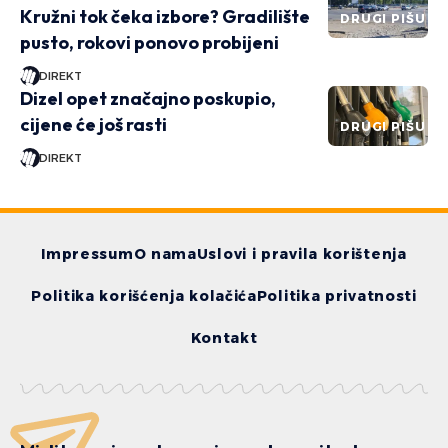
Kružni tok čeka izbore? Gradilište
DRUGI PIŠU
pusto, rokovi ponovo probijeni
DIREKT
Dizel opet značajno poskupio,
cijene će još rasti
DRUGI PIŠU
DIREKT
Impressum
O nama
Uslovi i pravila korištenja
Politika korišćenja kolačića
Politika privatnosti
Kontakt