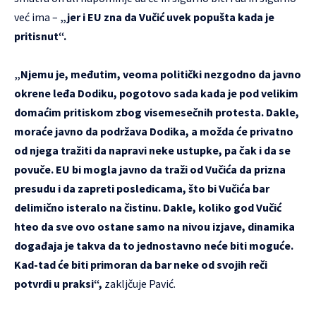
već ima –
„jer i EU zna da Vučić uvek popušta kada je
pritisnut“.
„Njemu je, međutim, veoma politički nezgodno da javno
okrene leđa Dodiku, pogotovo sada kada je pod velikim
domaćim pritiskom zbog visemesečnih protesta. Dakle,
moraće javno da podržava Dodika, a možda će privatno
od njega tražiti da napravi neke ustupke, pa čak i da se
povuče. EU bi mogla javno da traži od Vučića da prizna
presudu i da zapreti posledicama, što bi Vučića bar
delimično isteralo na čistinu. Dakle, koliko god Vučić
hteo da sve ovo ostane samo na nivou izjave, dinamika
događaja je takva da to jednostavno neće biti moguće.
Kad-tad će biti primoran da bar neke od svojih reči
potvrdi u praksi“,
zakljčuje Pavić.