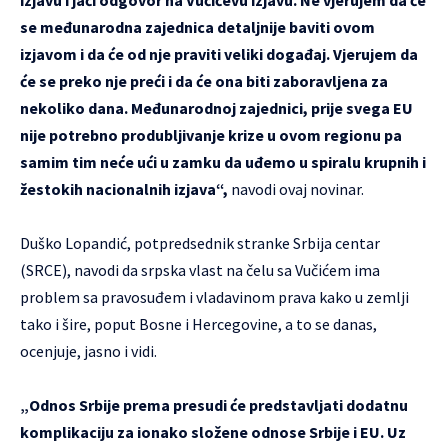
izjavu i jači odgovor na Vučićevu izjavu. Ne vjerujem da će
se međunarodna zajednica detaljnije baviti ovom
izjavom i da će od nje praviti veliki događaj. Vjerujem da
će se preko nje preći i da će ona biti zaboravljena za
nekoliko dana. Međunarodnoj zajednici, prije svega EU
nije potrebno produbljivanje krize u ovom regionu pa
samim tim neće ući u zamku da uđemo u spiralu krupnih i
žestokih nacionalnih izjava“,
navodi ovaj novinar.
Duško Lopandić, potpredsednik stranke Srbija centar
(SRCE), navodi da srpska vlast na čelu sa Vučićem ima
problem sa pravosuđem i vladavinom prava kako u zemlji
tako i šire, poput Bosne i Hercegovine, a to se danas,
ocenjuje, jasno i vidi.
„Odnos Srbije prema presudi će predstavljati dodatnu
komplikaciju za ionako složene odnose Srbije i EU. Uz