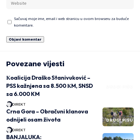
Sačuvaj moje ime, email i web stranicu u ovom browseru za buduće
komentare.
Povezane vijesti
Кoalicija Draško Stanivuković –
PSS kažnjena sa 8.500 КM, SNSD
DRUGI PIŠU
sa 6.000 KM
DIREKT
Crna Gora – Obračuni klanova
odnijeli osam života
DRUGI PIŠU
DIREKT
BANJALUKA: