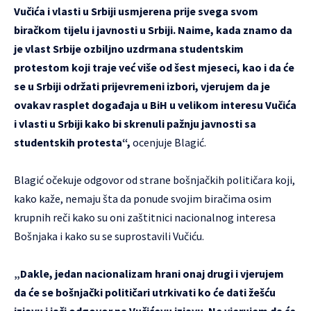
Vučića i vlasti u Srbiji usmjerena prije svega svom
biračkom tijelu i javnosti u Srbiji. Naime, kada znamo da
je vlast Srbije ozbiljno uzdrmana studentskim
protestom koji traje već više od šest mjeseci, kao i da će
se u Srbiji održati prijevremeni izbori, vjerujem da je
ovakav rasplet događaja u BiH u velikom interesu Vučića
i vlasti u Srbiji kako bi skrenuli pažnju javnosti sa
studentskih protesta“,
ocenjuje Blagić.
Blagić očekuje odgovor od strane bošnjačkih političara koji,
kako kaže, nemaju šta da ponude svojim biračima osim
krupnih reči kako su oni zaštitnici nacionalnog interesa
Bošnjaka i kako su se suprostavili Vučiću.
„Dakle, jedan nacionalizam hrani onaj drugi i vjerujem
da će se bošnjački političari utrkivati ko će dati žešću