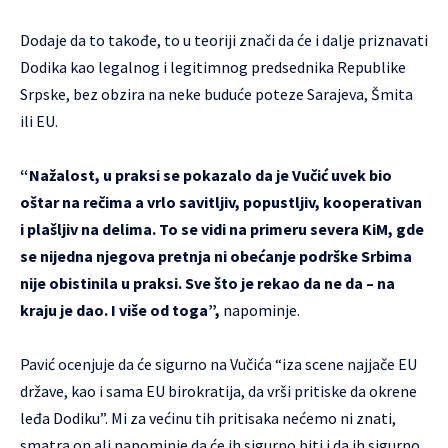
Dodaje da to takođe, to u teoriji znači da će i dalje priznavati
Dodika kao legalnog i legitimnog predsednika Republike
Srpske, bez obzira na neke buduće poteze Sarajeva, Šmita
ili EU.
“Nažalost, u praksi se pokazalo da je Vučić uvek bio
oštar na rečima a vrlo savitljiv, popustljiv, kooperativan
i plašljiv na delima. To se vidi na primeru severa KiM, gde
se nijedna njegova pretnja ni obećanje podrške Srbima
nije obistinila u praksi. Sve što je rekao da ne da – na
kraju je dao. I više od toga”,
napominje.
Pavić ocenjuje da će sigurno na Vučića “iza scene najjače EU
države, kao i sama EU birokratija, da vrši pritiske da okrene
leđa Dodiku”. Mi za većinu tih pritisaka nećemo ni znati,
smatra on ali napominje da će ih sigurno biti i da ih sigurno