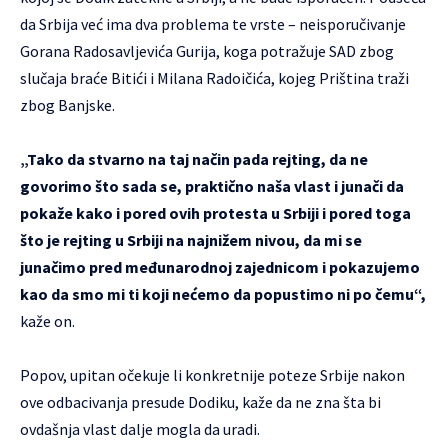
da Srbija već ima dva problema te vrste – neisporučivanje
Gorana Radosavljevića Gurija, koga potražuje SAD zbog
slučaja braće Bitići i Milana Radoičića, kojeg Priština traži
zbog Banjske.
„Tako da stvarno na taj način pada rejting, da ne
govorimo što sada se, praktično naša vlast i junači da
pokaže kako i pored ovih protesta u Srbiji i pored toga
što je rejting u Srbiji na najnižem nivou, da mi se
junačimo pred međunarodnoj zajednicom i pokazujemo
kao da smo mi ti koji nećemo da popustimo ni po čemu“,
kaže on.
Popov, upitan očekuje li konkretnije poteze Srbije nakon
ove odbacivanja presude Dodiku, kaže da ne zna šta bi
ovdašnja vlast dalje mogla da uradi.