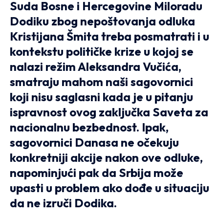
Suda Bosne i Hercegovine Miloradu
Dodiku zbog nepoštovanja odluka
Kristijana Šmita treba posmatrati i u
kontekstu političke krize u kojoj se
nalazi režim Aleksandra Vučića,
smatraju mahom naši sagovornici
koji nisu saglasni kada je u pitanju
ispravnost ovog zaključka Saveta za
nacionalnu bezbednost. Ipak,
sagovornici Danasa ne očekuju
konkretniji akcije nakon ove odluke,
napominjući pak da Srbija može
upasti u problem ako dođe u situaciju
da ne izruči Dodika.