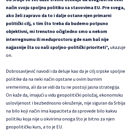
način svoju spoljnu politiku sa stavovima EU. Pre svega,
ako želi zapravo da to i dalje ostane njen primarni
politički cilj, s tim što treba da budemo potpuno
objektivni, mi trenutno očigledno smo u nekom
interregnumu ili međuprostoru gde nam baš nije
najjasnije šta su naši spoljno-politički prioriteti“,
ukazuje
on.
Dobrosavljević navodi i da deluje kao da je cilj srpske spoljne
politike da na neki način opstane u ovim burnim
vremenima, ali da se vidi da tu ne postoji jasna strategija.
On kaže da, imajući u vidu geopolitički položaj, ekonomsku
uslovljenost i bezbednosno okruženje, nije siguran da Srbija
na bilo koji način ima kapaciteta da sprovede bilo kakvu
politiku koja nije u okvirima onoga što je bitno za njen
geopolitičku kurs, a to je EU.