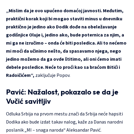
„Mislim da je ovo upućeno domaćoj javnosti. Međutim,
praktični korak koji bi mogao staviti minus u dnevniku
praktično je jedino ako Dodik dođe na obeležavanje
godišnjice Oluje i, jedino ako, bude poternica za njim, a
mi ga ne izručimo – onda će biti posledica. Ali to nećemo
mi moći da učinimo nešto, da spasavamo njega, nego
jedino možemo da ga ovde štitimo, ali oni ćemo imati
debele posledice. Neće to proći kao sa braćom Bitići i
Radoičićem“,
zaključuje Popov.
Pavić: Nažalost, pokazalo se da je
Vučić savitljiv
Odluka Srbija na prvom mestu znači da Srbija neće hapsiti
Dodika ako bude izdat takav nalog, kaže za Danas narodni
poslanik „MI – snaga naroda“ Aleksandar Pavić.