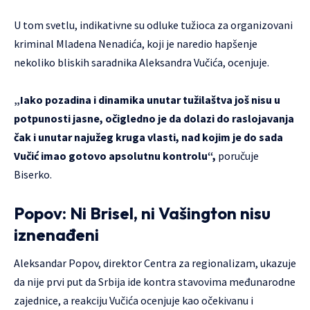
U tom svetlu, indikativne su odluke tužioca za organizovani
kriminal Mladena Nenadića, koji je naredio hapšenje
nekoliko bliskih saradnika Aleksandra Vučića, ocenjuje.
„Iako pozadina i dinamika unutar tužilaštva još nisu u
potpunosti jasne, očigledno je da dolazi do raslojavanja
čak i unutar najužeg kruga vlasti, nad kojim je do sada
Vučić imao gotovo apsolutnu kontrolu“,
poručuje
Biserko.
Popov: Ni Brisel, ni Vašington nisu
iznenađeni
Aleksandar Popov, direktor Centra za regionalizam, ukazuje
da nije prvi put da Srbija ide kontra stavovima međunarodne
zajednice, a reakciju Vučića ocenjuje kao očekivanu i