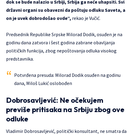
dok se bude nalazio u Srbiji, Srbija ga neće uhapsiti. Svi
državni organi su obavezni da poštuju odluku Saveta, a
on je uvek dobrodošao ovde“,
rekao je Vučić.
Predsednik Republike Srpske Milorad Dodik, osuđen je na
godinu dana zatvora i šest godina zabrane obavljanja
političkih funkcija, zbog nepoštovanja odluka visokog
predstavnika.
Potvrđena presuda: Milorad Dodik osuđen na godinu
dana, Miloš Lukić oslobođen
Dobrosavljević: Ne očekujem
previše pritisaka na Srbiju zbog ove
odluke
Vladimir Dobrosavljević, politički konsultant, ne smatra da