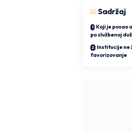
Sadržaj
Koji je posa
po službenoj du
Institucije ne
favorizovanje