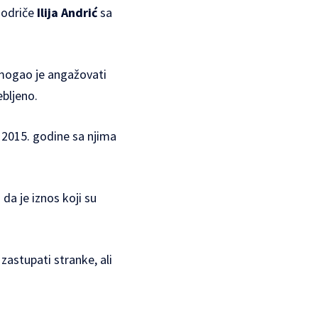
Modriče
Ilija Andrić
sa
 mogao je angažovati
ebljeno.
2015. godine sa njima
da je iznos koji su
astupati stranke, ali