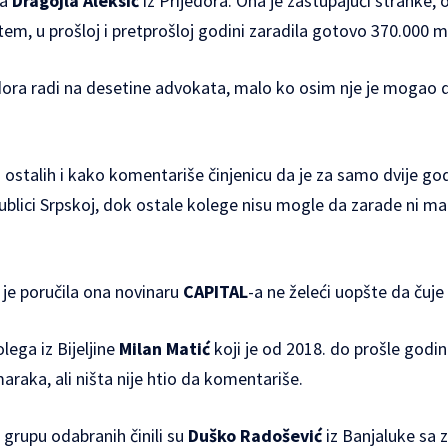
ca
Dragojla Aleksić
iz Prijedora. Ona je zastupajući stranke,
em, u prošloj i pretprošloj godini zaradila gotovo 370.000 
jedora radi na desetine advokata, malo ko osim nje je mogao
ostalih i kako komentariše činjenicu da je za samo dvije go
ublici Srpskoj, dok ostale kolege nisu mogle da zarade ni mark
 je poručila ona novinaru
CAPITAL
-a ne želeći uopšte da čuj
lega iz Bijeljine
Milan Matić
koji je od 2018. do prošle godi
raka, ali ništa nije htio da komentariše.
 grupu odabranih činili su
Duško Radošević
iz Banjaluke sa 