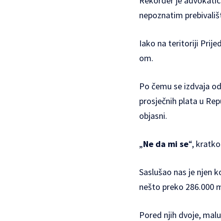
Rekorder je advokati
nepoznatim prebivališt
Iako na teritoriji Pri
om.
Po čemu se izdvaja od 
prosječnih plata u Rep
objasni.
„
Ne da mi se
“, kratko
Saslušao nas je njen ko
nešto preko 286.000 ma
Pored njih dvoje, malu