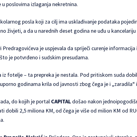
 u poslovima izlaganja nekretnina.
larnog posla koji za cilj ima usklađivanje podataka pojedini
o živjeti, a da u narednih deset godina ne uđu u kancelariju i
vi Predragovićeva je uspjevala da spriječi curenje informacija 
a što je potvrđeno i sudskim presudama.
 iz fotelje – ta prepreka je nestala. Pod pritiskom suda dob
uporno godinama krila od javnosti zbog čega je i „zaradila“ i 
ada, do kojih je portal
CAPITAL
došao nakon jednoipogodišn
ti dobili 2,5 miliona KM, od čega je više od milion KM od R
a.