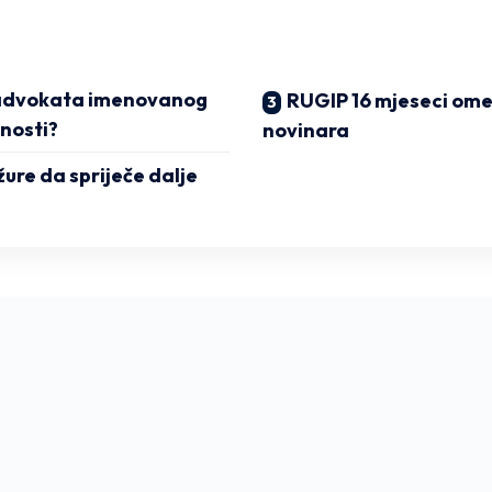
o advokata imenovanog
RUGIP 16 mjeseci om
žnosti?
novinara
 žure da spriječe dalje