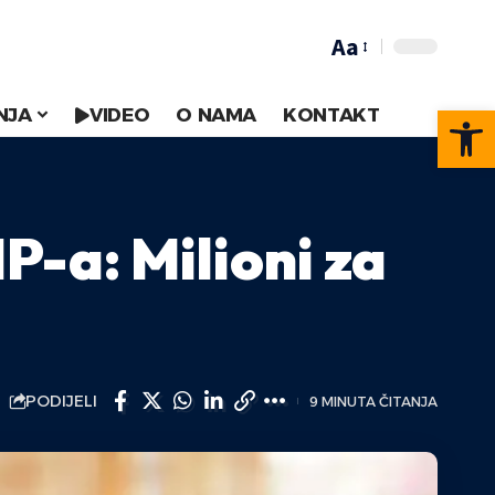
Aa
Op
NJA
VIDEO
O NAMA
KONTAKT
-a: Milioni za
PODIJELI
9 MINUTA ČITANJA