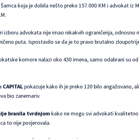
 Šamca koja je dobila nešto preko 157.000 KM i advokat iz 
KM.
 izboru advokata nije imao nikakvih ograničenja, odnosno
ičeno puta. Ispostavilo se da je to pravo brutalno zloupotrij
okatske komore nalazi oko 430 imena, samo odabrani su od 
la
CAPITAL
pokazuje kako ih je preko 120 bilo angažovano, ali 
jeva bio zanemariv.
nije branila tvrdnjom
kako ne mogu svi advokati kvalitetno z
ca to nije povjerovala.