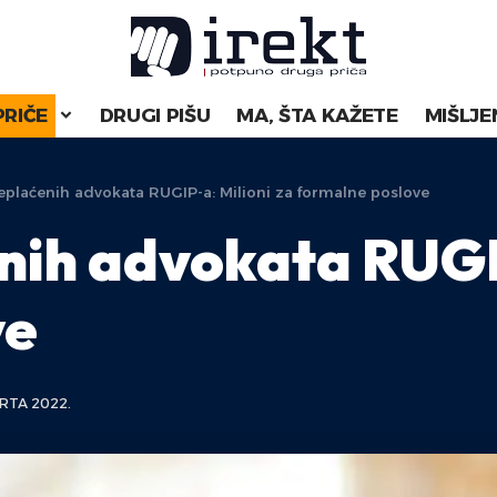
PRIČE
DRUGI PIŠU
MA, ŠTA KAŽETE
MIŠLJE
eplaćenih advokata RUGIP-a: Milioni za formalne poslove
nih advokata RUGIP
ve
RTA 2022.