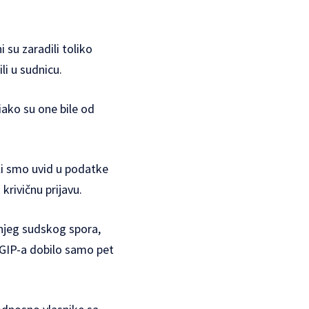
 su zaradili toliko
li u sudnicu.
iako su one bile od
ili smo uvid u podatke
krivičnu prijavu.
jeg sudskog spora,
UGIP-a dobilo samo pet