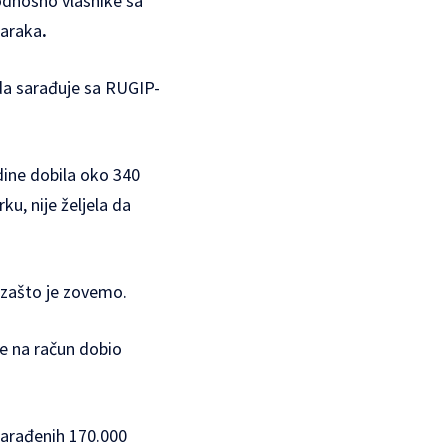
 odnosno vlasnike sa
maraka
.
 da sarađuje sa RUGIP-
dine dobila oko 340
u, nije željela da
e zašto je zovemo.
ne na račun dobio
zarađenih 170.000