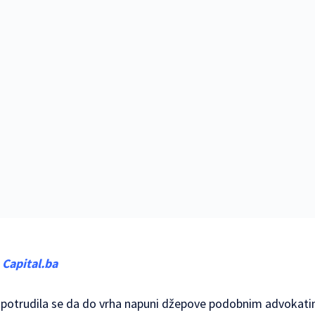
,
Capital.ba
ći potrudila se da do vrha napuni džepove podobnim advokati