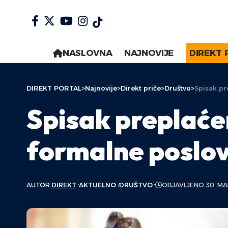
NASLOVNA
NAJNOVIJE
DIREKT 
DIREKT PORTAL
>
Najnovije
>
Direkt priče
>
Društvo
>
Spisak pr
Spisak preplaće
formalne poslo
AUTOR:
DIREKT
AKTUELNO
DRUŠTVO
OBJAVLJENO 30. MA