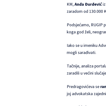
KM,
Anđa Đurđević
iz
zaradom od 130.000 
Podsjećamo, RUGIP pri
koga god želi, neogran
Iako se u imeniku Adv
mogli sarađivati.
Tačnije, analiza porta
zaradili u većini sluča
Predragovićeva se
ra
joj advokatska zajedni