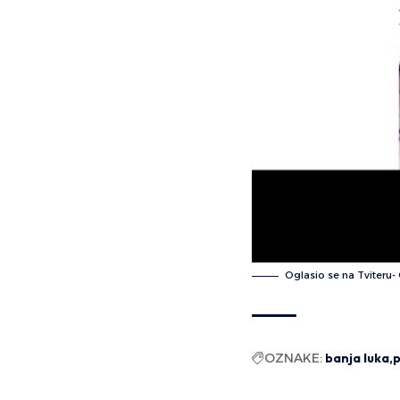
Oglasio se na Tviteru-
OZNAKE:
banja luka
p