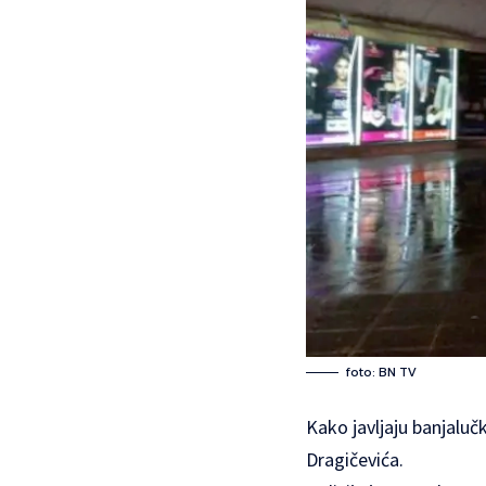
foto: BN TV
Kako javljaju banjaluč
Dragičevića.