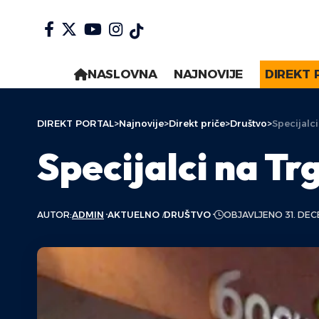
NASLOVNA
NAJNOVIJE
DIREKT 
DIREKT PORTAL
>
Najnovije
>
Direkt priče
>
Društvo
>
Specijalc
Specijalci na T
AUTOR:
ADMIN
AKTUELNO
DRUŠTVO
OBJAVLJENO 31. DEC