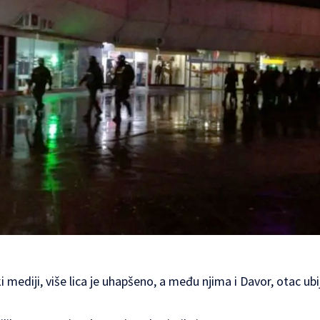
ki mediji, više lica je uhapšeno, a među njima i Davor, otac u