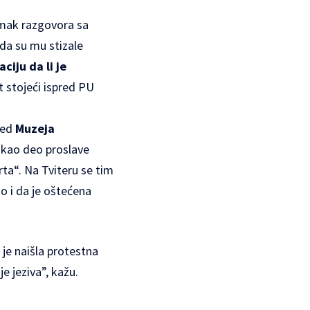
imak razgovora sa
da su mu stizale
iju da li je
at stojeći ispred PU
red
Muzeja
kao deo proslave
ta“. Na Tviteru se tim
ao i da je oštećena
je naišla protestna
e jeziva”, kažu.