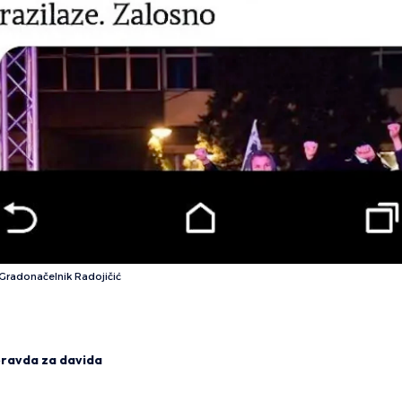
 Gradonačelnik Radojičić
ravda za davida