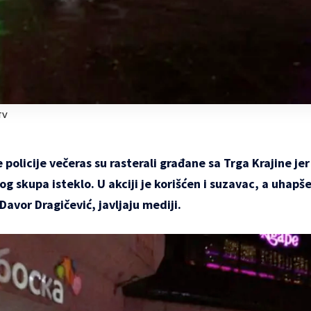
TV
 policije večeras su rasterali građane sa Trga Krajine je
g skupa isteklo. U akciji je korišćen i suzavac, a uhapš
Davor Dragičević, javljaju mediji.