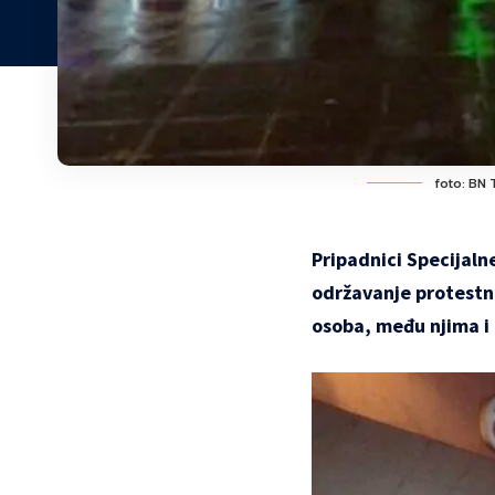
foto: BN 
Pripadnici Specijalne
održavanje protestno
osoba, među njima i 