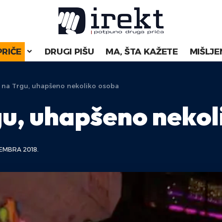
PRIČE
DRUGI PIŠU
MA, ŠTA KAŽETE
MIŠLJE
i na Trgu, uhapšeno nekoliko osoba
rgu, uhapšeno neko
EMBRA 2018.