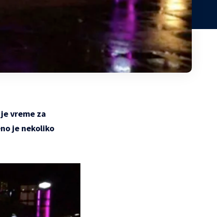
r je vreme za
eno je nekoliko