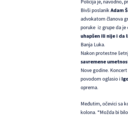
Policija je, navodno, p
Bivši poslanik
Adam Š
advokatom članova gru
poruke iz grupe da je 
uhapšen ili nije i da l
Banja Luka.
Nakon protestne šetn
savremene umetnos
Nove godine. Koncert 
povodom oglasio i
Ig
oprema.
Međutim, očevici sa ko
kolona. “Možda bi bilo 