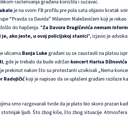
rilikom rasterivanja građana koristila i suzavac.
ukalo
je na svom FB profilu pre pola sata objavio kratak sn
pe “Pravda za Davida” Milanom Maleševićem koji je rekao 
došlo do hapšenja. “
Za Davora Dragičevića nemam informac
i je, ako jeste, u ovoj policijskoj stanici
“, izjavio je advok
je ulicama
Banja Luke
građani su se zaustavili na platou isp
ti
, gde je trebalo da bude održan
koncert Harisa Džinovića
je prekinut nakon što su protestanti uzvikivali „Nema koncer
or Radojičić
koji je napisao da se uplašeni građani razilaze k
jima smo razgovarali tvrde da je plato bio skoro prazan kad 
stotinjak ljudi. Što zbog kiše, što zbog situacije. Atmosfera j