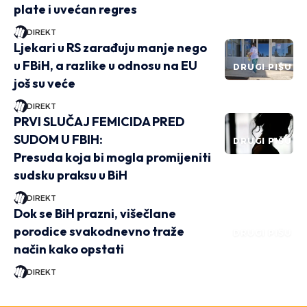
plate i uvećan regres
DIREKT
Ljekari u RS zarađuju manje nego
u FBiH, a razlike u odnosu na EU
DRUGI PIŠU
još su veće
DIREKT
PRVI SLUČAJ FEMICIDA PRED
SUDOM U FBIH:
DRUGI PIŠU
Presuda koja bi mogla promijeniti
sudsku praksu u BiH
DIREKT
Dok se BiH prazni, višečlane
porodice svakodnevno traže
DRUGI PIŠU
način kako opstati
DIREKT