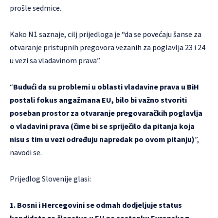
prošle sedmice.
Kako N1 saznaje, cilj prijedloga je “da se povećaju šanse za
otvaranje pristupnih pregovora vezanih za poglavlja 23 i 24
u vezi sa vladavinom prava”.
“
Budući da su problemi u oblasti vladavine prava u BiH
postali fokus angažmana EU, bilo bi važno stvoriti
poseban prostor za otvaranje pregovaračkih poglavlja
o vladavini prava (čime bi se spriječilo da pitanja koja
nisu s tim u vezi određuju napredak po ovom pitanju)
”,
navodi se.
Prijedlog Slovenije glasi:
1. Bosni i Hercegovini se odmah dodjeljuje status
kandidata za članstvo u EU na sastanku Evropskog