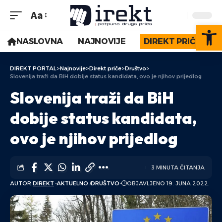
Aa
Op
NASLOVNA
NAJNOVIJE
DIREKT PRIČE
DIREKT PORTAL
>
Najnovije
>
Direkt priče
>
Društvo
>
Slovenija traži da BiH dobije status kandidata, ovo je njihov prijedlog
Slovenija traži da BiH
dobije status kandidata,
ovo je njihov prijedlog
3 MINUTA ČITANJA
AUTOR:
DIREKT
AKTUELNO
DRUŠTVO
OBJAVLJENO 19. JUNA 2022.