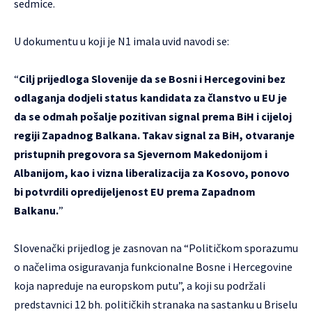
sedmice.
U dokumentu u koji je N1 imala uvid navodi se:
“
Cilj prijedloga Slovenije da se Bosni i Hercegovini bez
odlaganja dodjeli status kandidata za članstvo u EU je
da se odmah pošalje pozitivan signal prema BiH i cijeloj
regiji Zapadnog Balkana. Takav signal za BiH, otvaranje
pristupnih pregovora sa Sjevernom Makedonijom i
Albanijom, kao i vizna liberalizacija za Kosovo, ponovo
bi potvrdili opredijeljenost EU prema Zapadnom
Balkanu.
”
Slovenački prijedlog je zasnovan na “Političkom sporazumu
o načelima osiguravanja funkcionalne Bosne i Hercegovine
koja napreduje na europskom putu”, a koji su podržali
predstavnici 12 bh. političkih stranaka na sastanku u Briselu