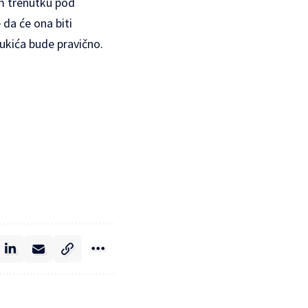
om trenutku pod
da će ona biti
ukića bude pravično.