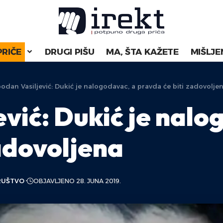
PRIČE
DRUGI PIŠU
MA, ŠTA KAŽETE
MIŠLJE
odan Vasiljević: Dukić je nalogodavac, a pravda će biti zadovolje
vić: Dukić je nalo
zadovoljena
RUŠTVO
OBJAVLJENO 28. JUNA 2019.