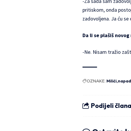
-Za sada sam zadovolj
pritiskom, onda posto
zadovoljena. Ja ću se
Da li se plašiš novog 
-Ne. Nisam tražio zašti
OZNAKE:
Milići
napad
Podijeli član