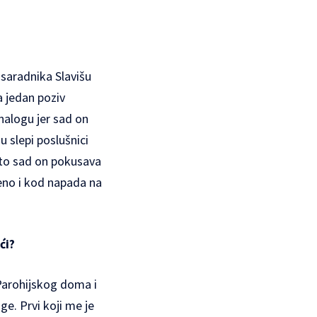
 saradnika Slavišu
 jedan poziv
nalogu jer sad on
u slepi poslušnici
što sad on pokusava
eno i kod napada na
ći?
 Parohijskog doma i
e. Prvi koji me je