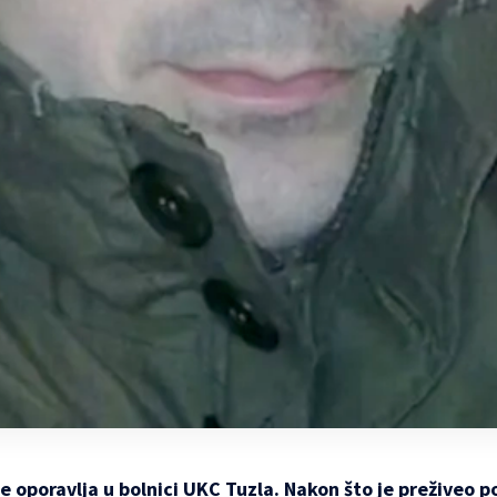
se oporavlja u bolnici UKC Tuzla. Nakon što je preživeo p