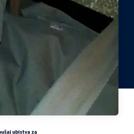
oušaj ubistva za