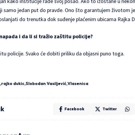
an kako institucije rade svoj posao. Ako to izostane u nek
ji samo jedan put do pravde. Ono što garantujem životom je 
 oslanjati do trenutka dok suđenje plaćenim ubicama Rajka D
napada i da li si tražio zaštitu policije?
tu policije. Svako će dobiti priliku da objasni puno toga.
rajko dukic
Slobodan Vasiljević
Vlasenica
ak
Facebook
Twitter