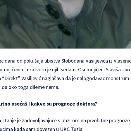
 dana od pokušaja ubistva Slobodana Vasiljevića iz Vlasenic
mnjičenih, u zatvoru je njih sedam. Osumnjičeni Slaviša Juroš
a “Direkt” Vasiljević naglašava da je nalogodavac monstrum k
” i da oko toga dileme nema.
utno osećaš i kakve su prognoze doktora?
 stanje je zadovoljavajuce s obzirom na prvobitne prognoze l
enucima kada sam dovezen u UKC Tuzla.