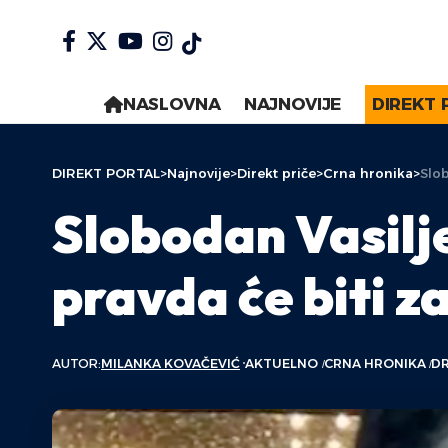
NASLOVNA
NAJNOVIJE
DIREKT 
DIREKT PORTAL
>
Najnovije
>
Direkt priče
>
Crna hronika
>
Slob
Slobodan Vasilje
pravda će biti 
AUTOR:
MILANKA KOVAČEVIĆ
AKTUELNO
CRNA HRONIKA
D