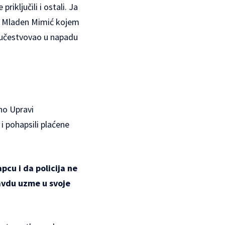
priključili i ostali. Ja
čen Mladen Mimić kojem
e učestvovao u napadu
bno Upravi
 i pohapsili plaćene
cu i da policija ne
ravdu uzme u svoje