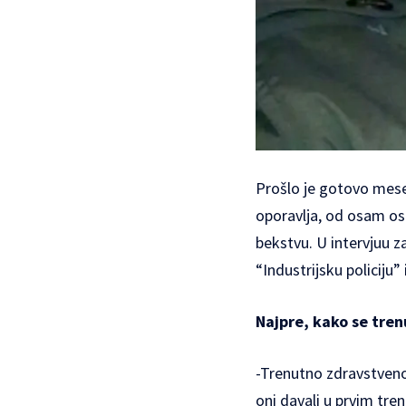
Prošlo je gotovo mesec
oporavlja, od osam osu
bekstvu. U intervjuu z
“Industrijsku policiju
Najpre, kako se tren
-Trenutno zdravstveno
oni davali u prvim tr