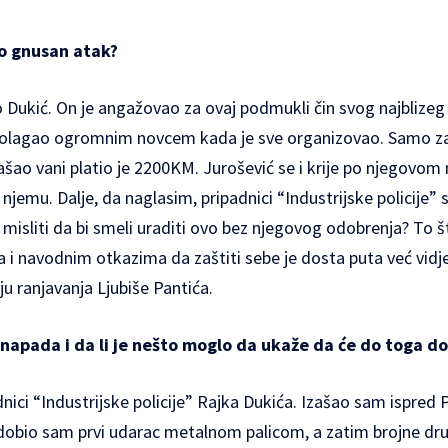
ko gnusan atak?
 Dukić. On je angažovao za ovaj podmukli čin svog najblizeg
spolagao ogromnim novcem kada je sve organizovao. Samo za
ao vani platio je 2200KM. Jurošević se i krije po njegovom 
njemu. Dalje, da naglasim, pripadnici “Industrijske policije” s
misliti da bi smeli uraditi ovo bez njegovog odobrenja? To 
 i navodnim otkazima da zaštiti sebe je dosta puta već vidj
ju ranjavanja Ljubiše Pantića.
 napada i da li je nešto moglo da ukaže da će do toga do
adnici “Industrijske policije” Rajka Dukića. Izašao sam ispred
dobio sam prvi udarac metalnom palicom, a zatim brojne drug