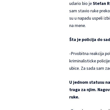
udario bio je
Stefan 
sam stavio ruke preko 
su u napadu uspeli izb
na mene.
Šta je policija do sa
-Prvobitna reakcija pol
kriminalisticke policij
ubice. Za sada sam zad
U jednom statusu na 
traga za njim. Nagov
ruke.