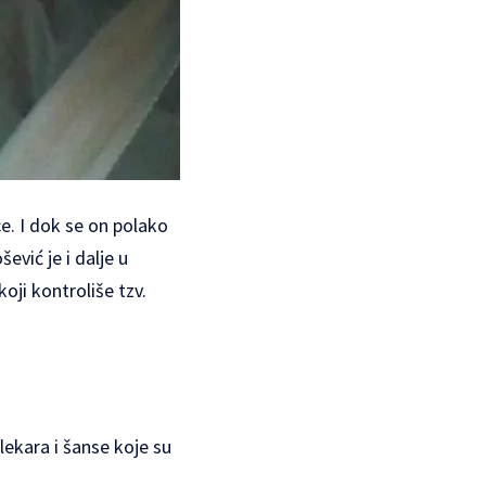
e. I dok se on polako
ević je i dalje u
oji kontroliše tzv.
ekara i šanse koje su