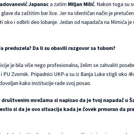
Radovanović Japanac
a zatim
Miljan Milić
. Nakon toga su se 
glave da zaštitim bar lice. Jer na identičan način je pretu
iti oko i odbiti deo lobanje. Jedan od napadača na Mimića j
da preduzela? Da li su obavili razgovor sa tobom?
icije je bila više nego profesionalna, želim se zahvaliti pose
e i PU Zvornik. Pripadnici UKP-a su iz Banja Luke stigli oko 4h
ovoljan kako institucije rade svoj posao.
društvenim mrežama si napisao da je tvoj napadač u Šap
estio si da je ovo situacija kada je čovek prmoran da p