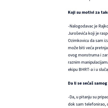
Koji su motivi za ta
-Nalogodavac je Rajko
Juroševića koji je ra
Ozimkovicu da sam izaš
može biti veća pretnja 
ovog monstruma i zar 
raznim manipulacijama
ekipu BHRT-a i u sluča
Da li se sećaš samog
-Da, u pitanju su prip
dok sam telefonirao, 