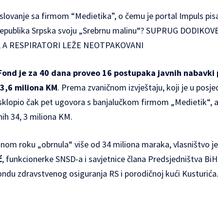
oslovanje sa firmom “Medietika”, o čemu je portal Impuls pi
 Republika Srpska svoju „Srebrnu malinu“? SUPRUG DODIKO
 A RESPIRATORI LEŽE NEOTPAKOVANI
Fond je za 40 dana proveo 16 postupaka javnih nabavki
43,6 miliona KM
. Prema zvaničnom izvještaju, koji je u posje
sklopio čak pet ugovora s banjalučkom firmom „Medietik“, a
ih 34, 3 miliona KM.
dnom roku „obrnula“ više od 34 miliona maraka, vlasništvo j
ć
, funkcionerke SNSD-a i savjetnice člana Predsjedništva BiH
ondu zdravstvenog osiguranja RS i porodičnoj kući Kusturića