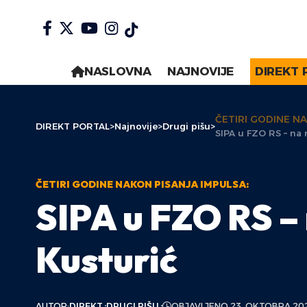
NASLOVNA
NAJNOVIJE
DIREKT 
ČETIRI GODINE N
DIREKT PORTAL
>
Najnovije
>
Drugi pišu
>
SIPA u FZO RS – na 
ČETIRI GODINE NAKON PISANJA IMPULSA:
SIPA u FZO RS – 
Kusturić
AUTOR:
DIREKT
DRUGI PIŠU
OBJAVLJENO 23. OKTOBRA 20