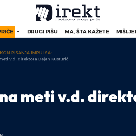
PRIČE
DRUGI PIŠU
MA, ŠTA KAŽETE
MIŠLJE
AKON PISANJA IMPULSA:
meti v.d. direktora Dejan Kusturić
na meti v.d. direk
24.