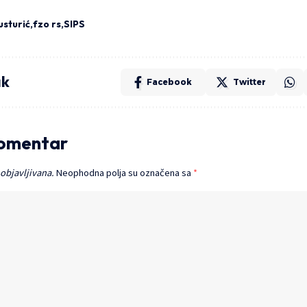
usturić
fzo rs
SIPS
ak
Facebook
Twitter
komentar
 objavljivana.
Neophodna polja su označena sa
*