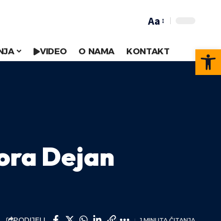
Aa
Op
NJA
VIDEO
O NAMA
KONTAKT
tora Dejan
PODIJELI
1 MINUTA ČITANJA