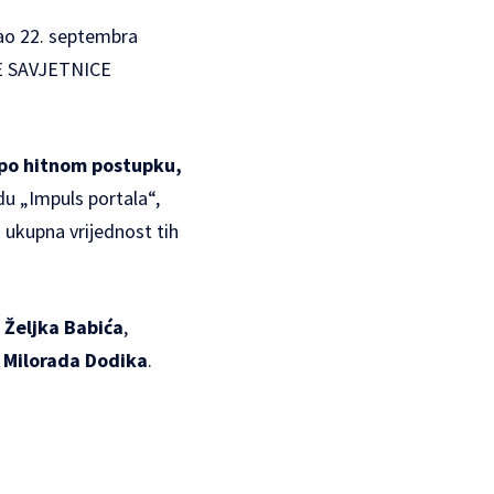
sao 22. septembra
VE SAVJETNICE
 po hitnom postupku,
du „Impuls portala“,
 ukupna vrijednost tih
e
Željka Babića
,
Milorada Dodika
.
.