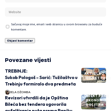
Sačuvaj moje ime, email i web stranicu u ovom browseru za buduće
komentare.
Povezane vijesti
TREBINJE:
AKTUELNO
Sukob Pologoš – Sarić: Tužilaštvo u
DIREKT PRIČ
Trebinju formiralo dva predmeta
JELA DŽOMBA
DIREKT PRIČE
Revizori utvrdili da je Opština
EKONOMIJA
Bileća bez tendera ugovorila
POLITIKA
asfaltiranje puta prema Paniku