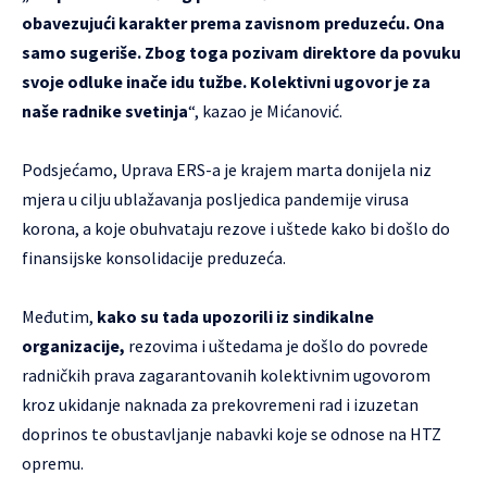
obavezujući karakter prema zavisnom preduzeću. Ona
samo sugeriše. Zbog toga pozivam direktore da povuku
svoje odluke inače idu tužbe. Kolektivni ugovor je za
naše radnike svetinja
“, kazao je Mićanović.
Podsjećamo, Uprava ERS-a je krajem marta donijela niz
mjera u cilju ublažavanja posljedica pandemije virusa
korona, a koje obuhvataju rezove i uštede kako bi došlo do
finansijske konsolidacije preduzeća.
Međutim,
kako su tada upozorili iz sindikalne
organizacije
,
rezovima i uštedama je došlo do povrede
radničkih prava zagarantovanih kolektivnim ugovorom
kroz ukidanje naknada za prekovremeni rad i izuzetan
doprinos te obustavljanje nabavki koje se odnose na HTZ
opremu.