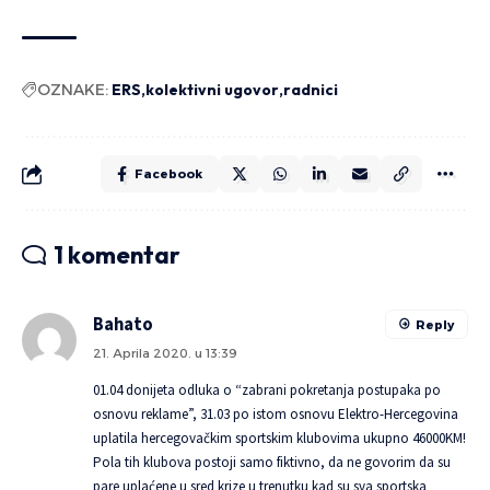
OZNAKE:
ERS
kolektivni ugovor
radnici
Facebook
1 komentar
Bahato
Reply
21. Aprila 2020. u 13:39
01.04 donijeta odluka o “zabrani pokretanja postupaka po
osnovu reklame”, 31.03 po istom osnovu Elektro-Hercegovina
uplatila hercegovačkim sportskim klubovima ukupno 46000KM!
Pola tih klubova postoji samo fiktivno, da ne govorim da su
pare uplaćene u sred krize u trenutku kad su sva sportska