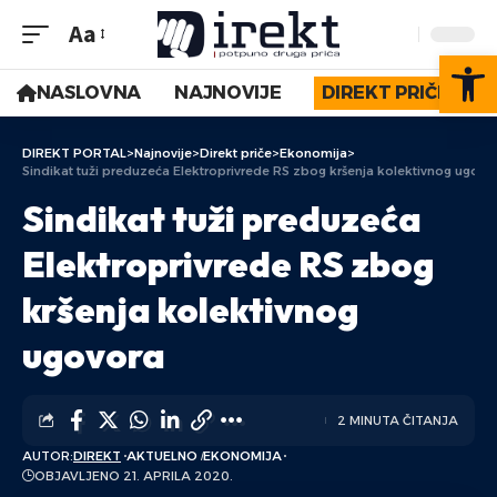
Aa
Op
NASLOVNA
NAJNOVIJE
DIREKT PRIČE
DIREKT PORTAL
>
Najnovije
>
Direkt priče
>
Ekonomija
>
Sindikat tuži preduzeća Elektroprivrede RS zbog kršenja kolektivnog ugovo
Sindikat tuži preduzeća
Elektroprivrede RS zbog
kršenja kolektivnog
ugovora
2 MINUTA ČITANJA
AUTOR:
DIREKT
AKTUELNO
EKONOMIJA
OBJAVLJENO 21. APRILA 2020.