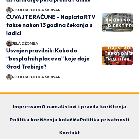
NIKOLIJA BJELICA ŠKRIVAN
ČUVAJTE RAČUNE – Naplata RTV
AKTUELNO
takse nakon 13 godina čekanja u
DIREKT PRIČ
ladici
DIREKT PRIČE
JELA DŽOMBA
DRUŠTVO
Usvojen pravilnik: Kako do
EKONOMIJA
“besplatnih placeva” koje daje
POLITIKA
Grad Trebinje?
NIKOLIJA BJELICA ŠKRIVAN
Impressum
O nama
Uslovi i pravila korištenja
Politika korišćenja kolačića
Politika privatnosti
Kontakt