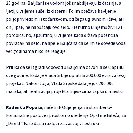
25 godina, Baljčani se vodom još snabdijevaju iz čatrnja, a
ljeti, u vrijeme suše, iz cisterni. To im otežava bavljenje
poljoprivredom i stočarstvom, od čega uglavnom i žive, ali
oni, ipak, ne napuštaju ovo selo. Trenutno u njemu živi 121
porodica, no, apsurdno, u vrijeme kada država potencira
povratak na selo, na apele Baljčana da se im se dovede voda,
već godinama niko ne reaguje.
Prilika da se izgradi vodovod u Baljcima otvorila se u aprilu
ove godine, kada je Vlada Srbije uplatila 300.000 evra za ovaj
projekat. Nakon toga, Vlada Srpske dala je još 200.000
maraka, ali realizacija projekta mjesecima tapka u mjestu.
Radenko Popara
, načelnik Odjeljenja za stambeno-
komunalne poslove i prostorno uređenje Opštine Bileća, za
„Direkt“ kaže da su razlozi za zastoj višestruki.