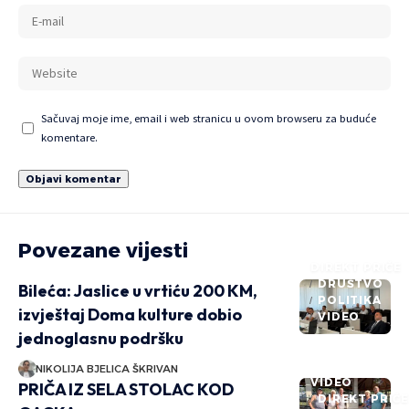
Sačuvaj moje ime, email i web stranicu u ovom browseru za buduće
komentare.
Povezane vijesti
DIREKT PRIČE
DRUŠTVO
Bileća: Jaslice u vrtiću 200 KM,
POLITIKA
izvještaj Doma kulture dobio
VIDEO
jednoglasnu podršku
NIKOLIJA BJELICA ŠKRIVAN
VIDEO
PRIČA IZ SELA STOLAC KOD
DIREKT PRIČ