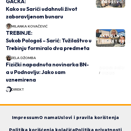
GACKA:
DRUŠTVO
Kako su Sarići udahnuli život
zaboravljenom bunaru
MILANKA KOVAČEVIĆ
TREBINJE:
AKTUELNO
Sukob Pologoš – Sarić: Tužilaštvo u
DIREKT PRIČ
Trebinju formiralo dva predmeta
JELA DŽOMBA
Fizički napadnuta novinarka BN-
DRUGI PIŠU
a u Podnovlju: Jako sam
VIDEO
uznemirena
DIREKT
Impressum
O nama
Uslovi i pravila korištenja
Politika korišćenja kolačića
Politika privatnosti