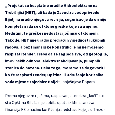
„Projekat su besplatno uradile Hidroelektrane na
Trebišnjici (HET), ali kada je Zavod za vodoprivredu
Bijeljina uradio njegovu reviziju, sugerisao je da on nije
kompletan i da se otklone greške koje su u njemu.
Međutim, te greške i nedostaci još nisu otklonjeni.
Takođe, HET nije uradio predračun vrijednosti ukupnih
radova, a bez finansijske konstrukcije mi ne možemo
raspisati tender. Treba da se sagleda sve, od geologije,
imovinskih odnosa, elektrosnabdijevanja, pumpnih
stanica do bazena. Osim toga, moramo se dogovoriti
ko će raspisati tender, Opština ili Udruženje korisnika
voda mjesne zajednice Baljci“
, pojašnjava Popara.
Prema njegovim riječima, raspisivanje tendera „koči“ i to
što Opština Bileća nije dobila upute iz Ministarstva
finansija RS o načinu korištenja sredstava koje je u Trezor