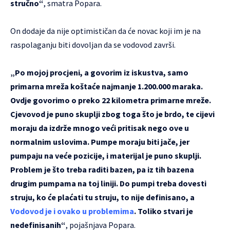
stručno“
, smatra Popara.
On dodaje da nije optimističan da će novac koji im je na
raspolaganju biti dovoljan da se vodovod završi.
„Po mojoj procjeni, a govorim iz iskustva, samo
primarna mreža koštaće najmanje 1.200.000 maraka.
Ovdje govorimo o preko 22 kilometra primarne mreže.
Cjevovod je puno skuplji zbog toga što je brdo, te cijevi
moraju da izdrže mnogo veći pritisak nego ove u
normalnim uslovima. Pumpe moraju biti jače, jer
pumpaju na veće pozicije, i materijal je puno skuplji.
Problem je što treba raditi bazen, pa iz tih bazena
drugim pumpama na toj liniji. Do pumpi treba dovesti
struju, ko će plaćati tu struju, to nije definisano, a
Vodovod je i ovako u problemima
. Toliko stvari je
nedefinisanih“
, pojašnjava Popara.