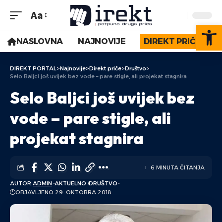
Aa
Op
NASLOVNA
NAJNOVIJE
DIREKT PRIČE
DIREKT PORTAL
>
Najnovije
>
Direkt priče
>
Društvo
>
Selo Baljci još uvijek bez vode – pare stigle, ali projekat stagnira
Selo Baljci još uvijek bez
vode – pare stigle, ali
projekat stagnira
6 MINUTA ČITANJA
AUTOR:
ADMIN
AKTUELNO
DRUŠTVO
OBJAVLJENO 29. OKTOBRA 2018.