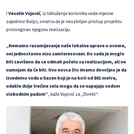
I
Veselin Vujović
, iz Udruženja korisnika voda mjesne
zajednice Baljci, smatra da je neozbiljan pristup projektu
prolongirao njegovu realizaciju.
„Nemamo razumijevanje naše lokalne uprave u ovome,
oni jednostavno nisu zainteresovani. Do sada je moglo
biti završeno da se odmah počelo sa realizacijom, ali ne
sumnjam da će biti. Ovo novca što imamo dovoljno je da
izvedemo vodu u bazen koji je na koti od 801 metra,
odakle dvije trećine sela mogu da se napajaju vodom
slobodnim padom“
, kaže Vujović za „Direkt“.