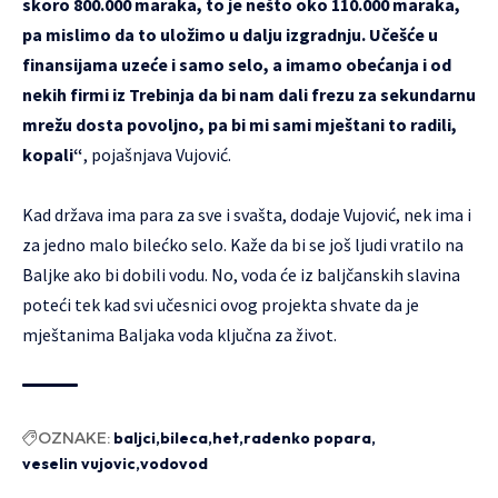
skoro 800.000 maraka, to je nešto oko 110.000 maraka,
pa mislimo da to uložimo u dalju izgradnju. Učešće u
finansijama uzeće i samo selo, a imamo obećanja i od
nekih firmi iz Trebinja da bi nam dali frezu za sekundarnu
mrežu dosta povoljno, pa bi mi sami mještani to radili,
kopali“
, pojašnjava Vujović.
Kad država ima para za sve i svašta, dodaje Vujović, nek ima i
za jedno malo bilećko selo. Kaže da bi se još ljudi vratilo na
Baljke ako bi dobili vodu. No, voda će iz baljčanskih slavina
poteći tek kad svi učesnici ovog projekta shvate da je
mještanima Baljaka voda ključna za život.
OZNAKE:
baljci
bileca
het
radenko popara
veselin vujovic
vodovod