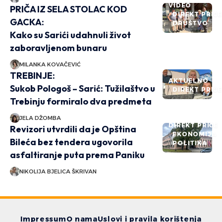
VIDEO
PRIČA IZ SELA STOLAC KOD
DIREKT PRIČ
GACKA:
DRUŠTVO
Kako su Sarići udahnuli život
zaboravljenom bunaru
MILANKA KOVAČEVIĆ
TREBINJE:
AKTUELNO
Sukob Pologoš – Sarić: Tužilaštvo u
DIREKT PRIČ
Trebinju formiralo dva predmeta
JELA DŽOMBA
DIREKT PRIČE
Revizori utvrdili da je Opština
EKONOMIJA
Bileća bez tendera ugovorila
POLITIKA
asfaltiranje puta prema Paniku
NIKOLIJA BJELICA ŠKRIVAN
Impressum
O nama
Uslovi i pravila korištenja