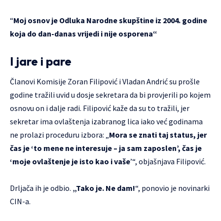
“
Moj osnov je Odluka Narodne skupštine iz 2004. godine
koja do dan-danas vrijedi i nije osporena“
I jare i pare
Članovi Komisije Zoran Filipović i Vladan Andrić su prošle
godine tražili uvid u dosje sekretara da bi provjerili po kojem
osnovu on i dalje radi. Filipović kaže da su to tražili, jer
sekretar ima ovlaštenja izabranog lica iako već godinama
ne prolazi proceduru izbora: „
Mora se znati taj status, jer
čas je ‘to mene ne interesuje – ja sam zaposlen’, čas je
‘moje ovlaštenje je isto kao i vaše
’“, objašnjava Filipović.
Drljača ih je odbio.
„Tako je. Ne dam!
“, ponovio je novinarki
CIN-a.