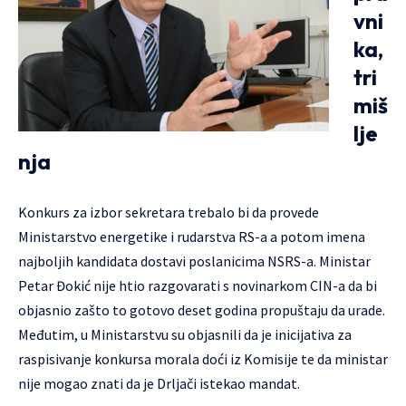
vni
ka,
tri
miš
lje
nja
Konkurs za izbor sekretara trebalo bi da provede
Ministarstvo energetike i rudarstva RS-a a potom imena
najboljih kandidata dostavi poslanicima NSRS-a. Ministar
Petar Đokić nije htio razgovarati s novinarkom CIN-a da bi
objasnio zašto to gotovo deset godina propuštaju da urade.
Međutim, u Ministarstvu su objasnili da je inicijativa za
raspisivanje konkursa morala doći iz Komisije te da ministar
nije mogao znati da je Drljači istekao mandat.