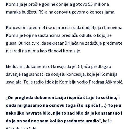
Komisija je prošle godine donijela gotovo 55 miliona
maraka budžetu RS-a na osnovu ugovora o koncesijama.
Koncesioni predmeti se u procesu rada dodjeljuju članovima
Komisije koji na sastancima predlažu odluku o kojoj se
glasa. Đurica tvrdi da sekretar Drljača ne zadužuje predmete
niti radi na njima kao članovi Komisije.
Međutim, dokumenti otkrivaju da je Drljača predlagao
davanje saglasnosti za dodjelu koncesija, koje je Komisija
usvajala. To je radio i dok je Komisiju vodio Predrag Aškrabić.
„
On pregleda dokumentaciju i ispriča šta je tu suština, i
onda mi glasamo na osnovu toga što ispriča (…) To je u
nekoliko navrata bilo, nije to sad bilo da je konstantno i
da je on sad ne znam koliko predmeta uradio
“, kaže
Aškrabić za CIN.