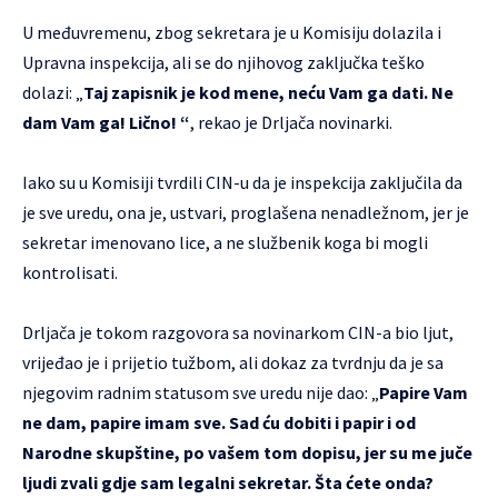
U međuvremenu, zbog sekretara je u Komisiju dolazila i
Upravna inspekcija, ali se do njihovog zaključka teško
dolazi: „
Taj zapisnik je kod mene, neću Vam ga dati. Ne
dam Vam ga! Lično! “
, rekao je Drljača novinarki.
Iako su u Komisiji tvrdili CIN-u da je inspekcija zaključila da
je sve uredu, ona je, ustvari, proglašena nenadležnom, jer je
sekretar imenovano lice, a ne službenik koga bi mogli
kontrolisati.
Drljača je tokom razgovora sa novinarkom CIN-a bio ljut,
vrijeđao je i prijetio tužbom, ali dokaz za tvrdnju da je sa
njegovim radnim statusom sve uredu nije dao: „
Papire Vam
ne dam, papire imam sve. Sad ću dobiti i papir i od
Narodne skupštine, po vašem tom dopisu, jer su me juče
ljudi zvali gdje sam legalni sekretar. Šta ćete onda?