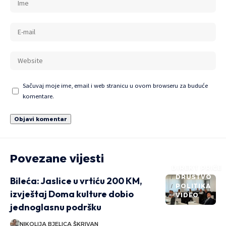
Sačuvaj moje ime, email i web stranicu u ovom browseru za buduće
komentare.
Povezane vijesti
DIREKT PRIČE
DRUŠTVO
Bileća: Jaslice u vrtiću 200 KM,
POLITIKA
izvještaj Doma kulture dobio
VIDEO
jednoglasnu podršku
NIKOLIJA BJELICA ŠKRIVAN