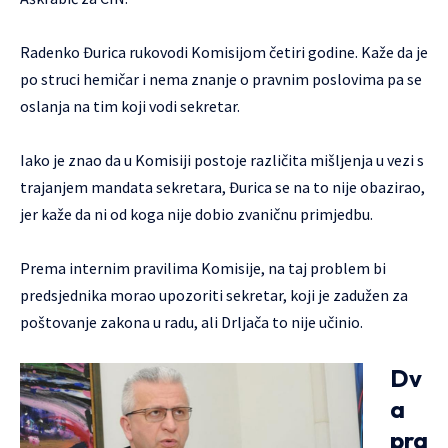
Radenko Đurica rukovodi Komisijom četiri godine. Kaže da je
po struci hemičar i nema znanje o pravnim poslovima pa se
oslanja na tim koji vodi sekretar.
Iako je znao da u Komisiji postoje različita mišljenja u vezi s
trajanjem mandata sekretara, Đurica se na to nije obazirao,
jer kaže da ni od koga nije dobio zvaničnu primjedbu.
Prema internim pravilima Komisije, na taj problem bi
predsjednika morao upozoriti sekretar, koji je zadužen za
poštovanje zakona u radu, ali Drljača to nije učinio.
Dv
a
pra