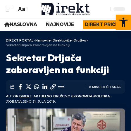
Aa
Op
NASLOVNA
NAJNOVIJE
DIREKT PRIČE
DIREKT PORTAL
>
Najnovije
>
Direkt priče
>
Društvo
>
Sekretar Drljača zaboravljen na funkciji
Sekretar Drljača
zaboravljen na funkciji
8 MINUTA ČITANJA
AUTOR:
DIREKT
AKTUELNO
DRUŠTVO
EKONOMIJA
POLITIKA
OBJAVLJENO 31. JULA 2019.