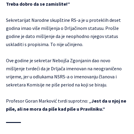
Treba dobro da se zamislite!“
Sekretarijat Narodne skupštine RS-a je u proteklih deset
godina imao više mišljenja o Drljačinom statusu. Prošle
godine je dato mišljenje da je neophodno njegov status
uskladiti s propisima. To nije učinjeno.
Ove godine je sekretar Nebojša Zgonjanin dao novo
mišljenje tvrdeći da je Drljača imenovan na neograničeno
vrijeme, jer u odlukama NSRS-a o imenovanju članova i
sekretara Komisije ne piše period na koji se biraju.
Profesor Goran Marković tvrdi suprotno: „
Jest da u njoj ne
piše, ali ne mora da piše kad piše u Pravilniku.“