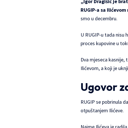
„Igor Dragišić je brat
RUGIP-a sa Ilićevom 
smo u decembru.
U RUGIP-u tada nisu htj
proces kupovine u tok
Dva mjeseca kasnije, t
Ilićevom, a koji je ukn
Ugovor za
RUGIP se pobrinula da 
otpuštanjem Ilićeve.
Naime Ilićeva je radil