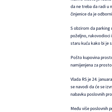
da ne treba da radi u 
činjenice da je odborni
S obzirom da parking u
poželjno, rukovodioci 
staru kuću kako bi je s
Pošto kupovina prosto
namijenjena za prosto
Vlada RS je 24. januar
se navodi da će se izv
nabavku poslovnih pro
Među više poslovnih pro