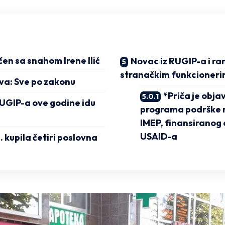
en sa snahom Irene Ilić
Novac iz RUGIP-a i ran
stranačkim funkcioner
va: Sve po zakonu
*Priča je obja
UGIP-a ove godine idu
programa podrške 
IMEP, finansiranog 
USAID-a
. kupila četiri poslovna