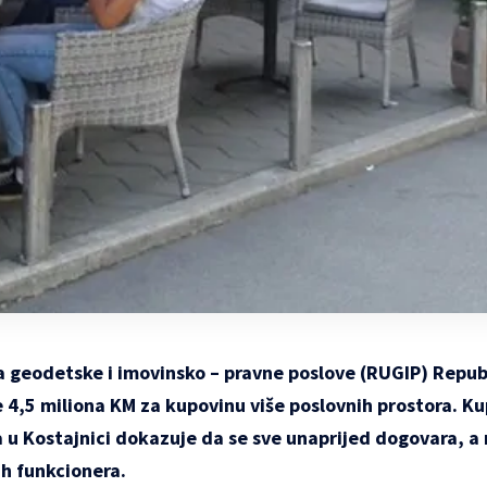
a geodetske i imovinsko – pravne poslove (RUGIP) Repub
 4,5 miliona KM za kupovinu više poslovnih prostora. Ku
 u Kostajnici dokazuje da se sve unaprijed dogovara, a
h funkcionera.