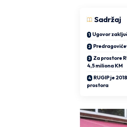
Sadržaj
Ugovor zaključ
Predragoviće
Za prostore R
4,5 miliona KM
RUGIP je 2018
prostora