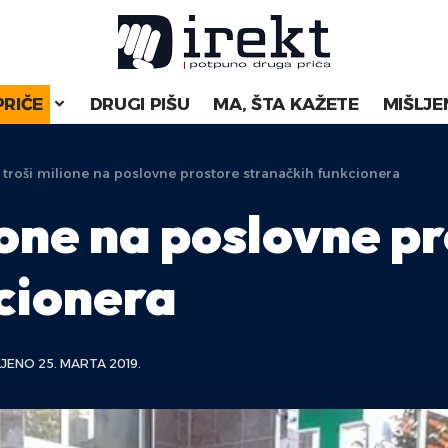
PRIČE
DRUGI PIŠU
MA, ŠTA KAŽETE
MIŠLJE
troši milione na poslovne prostore stranačkih funkcionera
ione na poslovne p
cionera
JENO 25. MARTA 2019.