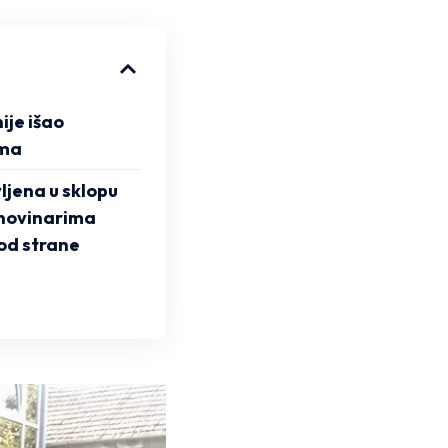
ije išao
ima
vljena u sklopu
novinarima
od strane