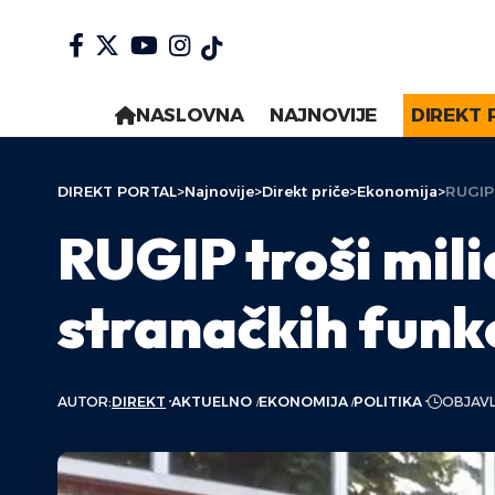
NASLOVNA
NAJNOVIJE
DIREKT 
DIREKT PORTAL
>
Najnovije
>
Direkt priče
>
Ekonomija
>
RUGIP 
RUGIP troši mil
stranačkih funk
AUTOR:
DIREKT
AKTUELNO
EKONOMIJA
POLITIKA
OBJAVL