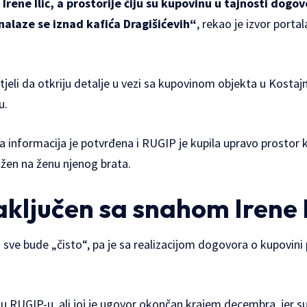
 Irene Ilić, a prostorije čiju su kupovinu u tajnosti dogov
nalaze se iznad kafića Dragišićevih“
, rekao je izvor porta
eli da otkriju detalje u vezi sa kupovinom objekta u Kostajnic
u.
a informacija je potvrđena i RUGIP je kupila upravo prostor ko
jižen na ženu njenog brata.
ključen sa snahom Irene I
sve bude „čisto“, pa je sa realizacijom dogovora o kupovini
a u RUGIP-u, ali joj je ugovor okončan krajem decembra, jer 