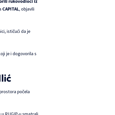
orili rukovodioci iz
la
CAPITAL
, objavili
i, ističući da je
ji je i dogovorila s
lić
 prostora počela
su u RUGIP-u smatrali