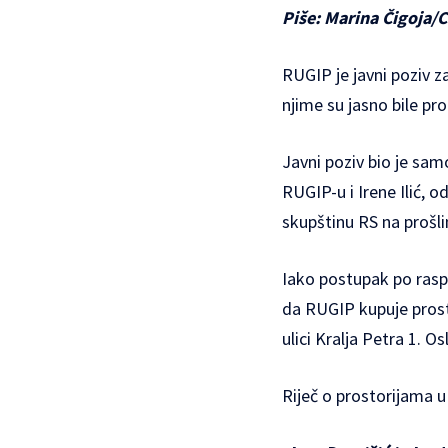
Piše: Marina Čigoja/C
RUGIP je javni poziv z
njime su jasno bile pr
Javni poziv bio je sa
RUGIP-u i Irene Ilić, o
skupštinu RS na prošli
Iako postupak po rasp
da RUGIP kupuje prost
ulici Kralja Petra 1. O
Riječ o prostorijama u 