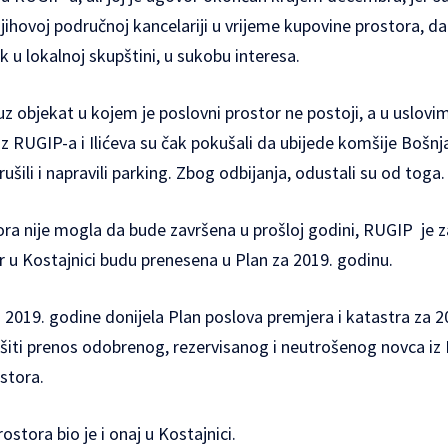
njihovoj područnoj kancelariji u vrijeme kupovine prostora, da
k u lokalnoj skupštini, u sukobu interesa.
z objekat u kojem je poslovni prostor ne postoji, a u uslovi
iz RUGIP-a i Ilićeva su čak pokušali da ubijede komšije Bošn
rušili i napravili parking. Zbog odbijanja, odustali su od toga.
ra nije mogla da bude završena u prošloj godini, RUGIP je z
r u Kostajnici budu prenesena u Plan za 2019. godinu.
a 2019. godine donijela Plan poslova premjera i katastra za 
ršiti prenos odobrenog, rezervisanog i neutrošenog novca iz
stora.
stora bio je i onaj u Kostajnici.