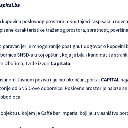
apital.ba
a kupovinu poslovnog prostora u Kostajnici raspisala u nove
opisane karakteristike traženog prostora, spratnost, površina
mo paravan jer je mnogo ranije postignut dogovor o kupovini
dbornice SNSD-a u toj opštini, koja je bila i kandidat te stra
m izborima, tvrde izvori
Capitala
.
isanom Javnom pozivu nije bio okončan, portal
CAPITAL
naj
orije od SNSD-ove odbornice. Poslovne prostorije nalaze se 
slobodioca.
objektu u kojem je Caffe bar Imperial koji je u vlasništvu por