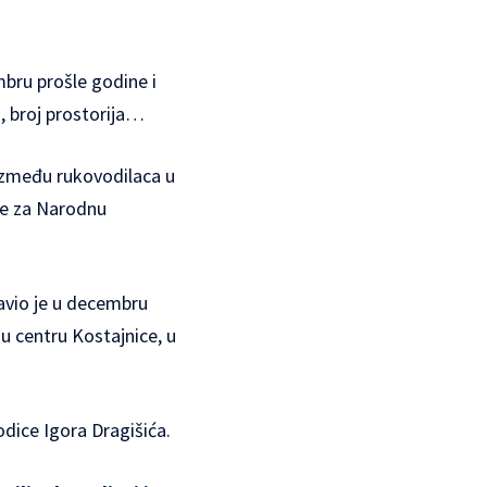
mbru prošle godine i
, broj prostorija…
 između rukovodilaca u
nke za Narodnu
avio je u decembru
u centru Kostajnice, u
odice Igora Dragišića.