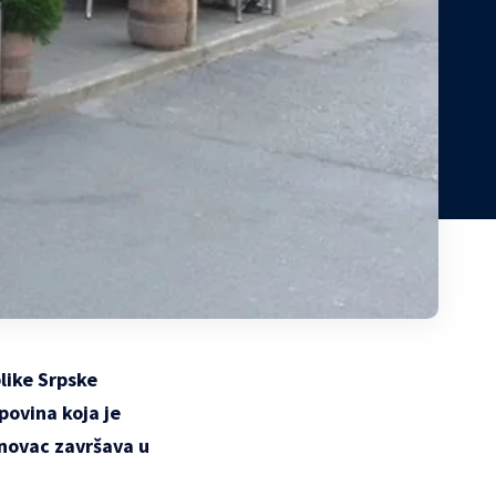
like Srpske
povina koja je
 novac završava u