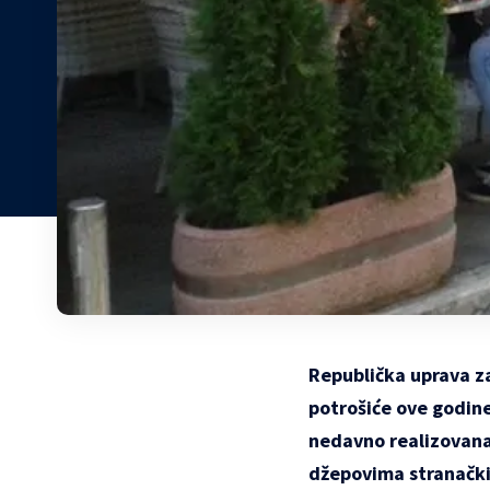
Republička uprava z
potrošiće ove godine
nedavno realizovana
džepovima stranački