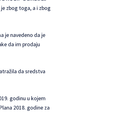
 je zbog toga, a i zbog
ma je navedeno da je
jake da im prodaju
atražila da sredstva
2019. godinu u kojem
 Plana 2018. godine za