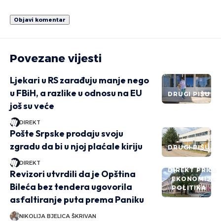
Povezane vijesti
Ljekari u RS zarađuju manje nego
u FBiH, a razlike u odnosu na EU
DRUGI PIŠU
još su veće
DIREKT
Pošte Srpske prodaju svoju
zgradu da bi u njoj plaćale kiriju
DRUGI PIŠU
DIREKT
DIREKT PRIČE
Revizori utvrdili da je Opština
EKONOMIJA
Bileća bez tendera ugovorila
POLITIKA
asfaltiranje puta prema Paniku
NIKOLIJA BJELICA ŠKRIVAN