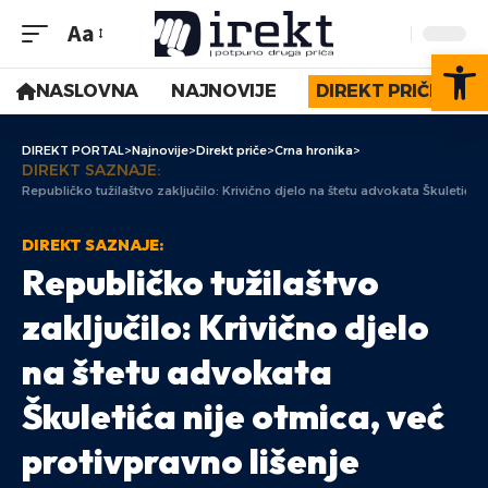
Aa
Op
NASLOVNA
NAJNOVIJE
DIREKT PRIČE
DIREKT PORTAL
>
Najnovije
>
Direkt priče
>
Crna hronika
>
DIREKT SAZNAJE:
Republičko tužilaštvo zaključilo: Krivično djelo na štetu advokata Škuletića 
DIREKT SAZNAJE:
Republičko tužilaštvo
zaključilo: Krivično djelo
na štetu advokata
Škuletića nije otmica, već
protivpravno lišenje