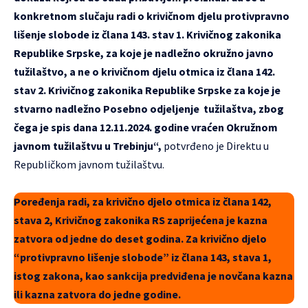
konkretnom slučaju radi o krivičnom djelu protivpravno
lišenje slobode iz člana 143. stav 1. Krivičnog zakonika
Republike Srpske, za koje je nadležno okružno javno
tužilaštvo, a ne o krivičnom djelu otmica iz člana 142.
stav 2. Krivičnog zakonika Republike Srpske za koje je
stvarno nadležno Posebno odjeljenje tužilaštva, zbog
čega je spis dana 12.11.2024. godine vraćen Okružnom
javnom tužilaštvu u Trebinju“,
potvrđeno je Direktu u
Republičkom javnom tužilaštvu.
Poređenja radi, za krivično djelo otmica iz člana 142,
stava 2, Krivičnog zakonika RS zaprijećena je kazna
zatvora od jedne do deset godina. Za krivično djelo
“protivpravno lišenje slobode” iz člana 143, stava 1,
istog zakona, kao sankcija predviđena je novčana kazna
ili kazna zatvora do jedne godine.