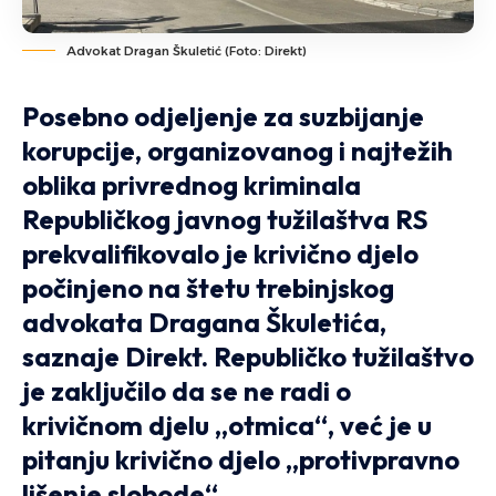
Advokat Dragan Škuletić (Foto: Direkt)
Posebno odjeljenje za suzbijanje
korupcije, organizovanog i najtežih
oblika privrednog kriminala
Republičkog javnog tužilaštva RS
prekvalifikovalo je krivično djelo
počinjeno na štetu trebinjskog
advokata Dragana Škuletića,
saznaje Direkt. Republičko tužilaštvo
je zaključilo da se ne radi o
krivičnom djelu „otmica“, već je u
pitanju krivično djelo „protivpravno
lišenje slobode“.