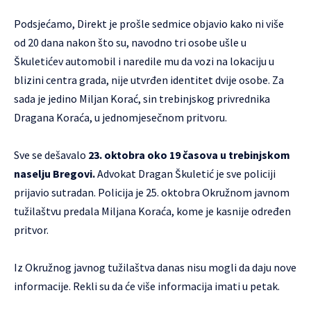
Podsjećamo,
Direkt je prošle sedmice objavio
kako ni više
od 20 dana nakon što su, navodno tri osobe ušle u
Škuletićev automobil i naredile mu da vozi na lokaciju u
blizini centra grada, nije utvrđen identitet dvije osobe. Za
sada je jedino Miljan Korać, sin trebinjskog privrednika
Dragana Koraća, u jednomjesečnom pritvoru.
Sve se dešavalo
23. oktobra oko 19 časova u trebinjskom
naselju Bregovi.
Advokat Dragan Škuletić je sve policiji
prijavio sutradan. Policija je 25. oktobra Okružnom javnom
tužilaštvu predala
Miljana Koraća, kome je kasnije određen
pritvor.
Iz Okružnog javnog tužilaštva danas nisu mogli da daju nove
informacije. Rekli su da će više informacija imati u petak.