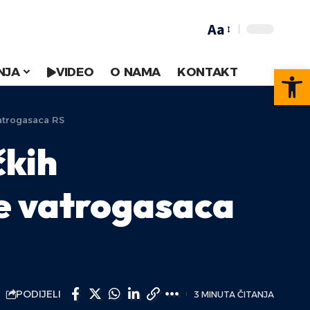
Aa
Op
NJA
VIDEO
O NAMA
KONTAKT
vatrogasaca RS
čkih
e vatrogasaca
PODIJELI
3 MINUTA ČITANJA