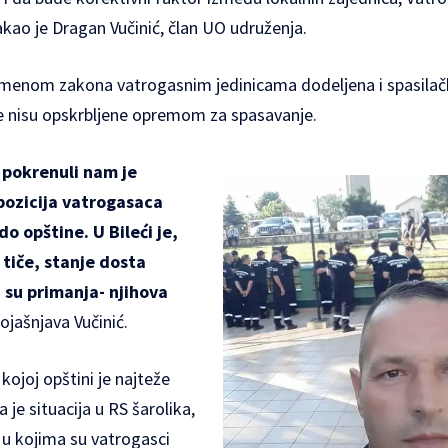
stakao je Dragan Vučinić, član UO udruženja.
promenom zakona vatrogasnim jedinicama dodeljena i spasilač
ce nisu opskrbljene opremom za spasavanje.
o pokrenuli nam je
 pozicija vatrogasaca
do opštine. U Bileći je,
 tiče, stanje dosta
 su primanja- njihova
pojašnjava Vučinić.
kojoj opštini je najteže
 je situacija u RS šarolika,
 u kojima su vatrogasci