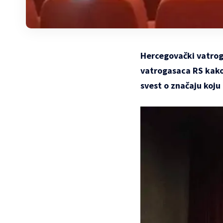
Hercegovački vatroga
vatrogasaca RS kako b
svest o značaju koju