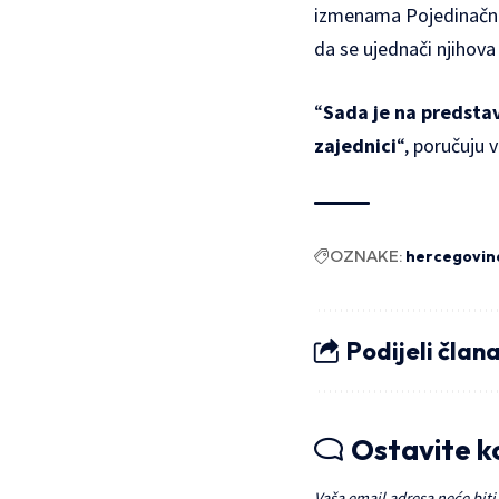
izmenama Pojedinačnog 
da se ujednači njihova 
“
Sada je na predstav
zajednici
“, poručuju 
OZNAKE:
hercegovin
Podijeli član
Ostavite 
Vaša email adresa neće biti