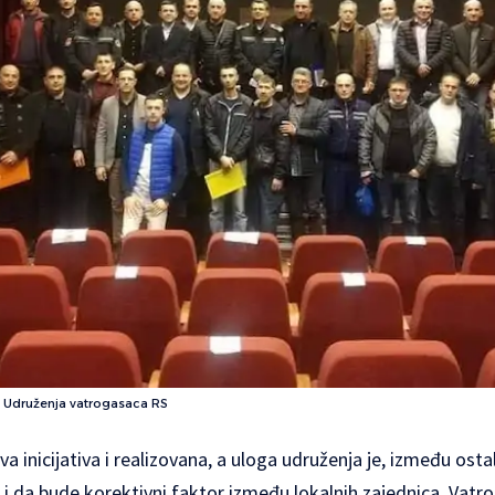
e Udruženja vatrogasaca RS
va inicijativa i realizovana, a uloga udruženja je, između o
 i da bude korektivni faktor između lokalnih zajednica, Vat