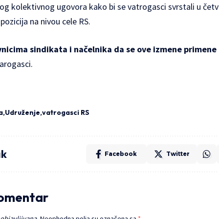
kolektivnog ugovora kako bi se vatrogasci svrstali u četvrt
pozicija na nivou cele RS.
nicima sindikata i načelnika da se ove izmene primene 
varogasci.
a
Udruženje
vatrogasci RS
ak
Facebook
Twitter
komentar
 objavljivana.
Neophodna polja su označena sa
*