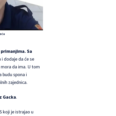
leća
o primanjima. Sa
n i dodaje da će se
ca mora da ima. U tom
a budu spona i
lnih zajednica.
iz Gacka
.
 koji je istrajao u