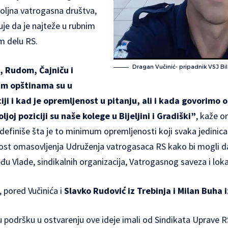
oljna vatrogasna društva,
uje da je najteže u rubnim
m delu RS.
Dragan Vučinić- pripadnik VSJ Bi
, Rudom, Čajniču i
im opštinama su u
iji i kad je opremljenost u pitanju, ali i kada govorimo 
ljoj poziciji su naše kolege u Bijeljini i Gradiški”
, kaže o
 definiše šta je to minimum opremljenosti koji svaka jedini
nost omasovljenja Udruženja vatrogasaca RS kako bi mogli d
đu Vlade, sindikalnih organizacija, Vatrogasnog saveza i loka
, pored Vučinića i
Slavko Rudović iz Trebinja i Milan Buha 
ku podršku u ostvarenju ove ideje imali od Sindikata Uprave RS