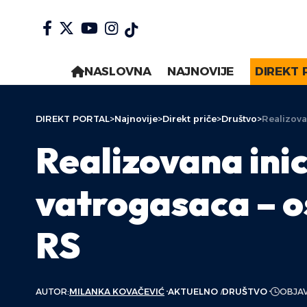
NASLOVNA
NAJNOVIJE
DIREKT 
DIREKT PORTAL
>
Najnovije
>
Direkt priče
>
Društvo
>
Realizova
Realizovana ini
vatrogasaca – 
RS
AUTOR:
MILANKA KOVAČEVIĆ
AKTUELNO
DRUŠTVO
OBJAV