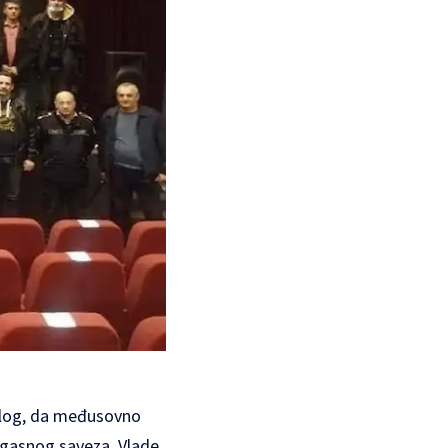
stalog, da međusovno
rogasnog saveza, Vlade