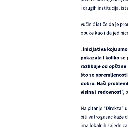
i drugih institucija, i
Vučinić ističe da je 
obuke kao i da jedini
„
Inicijativa koju sm
pokazala i koliko se
razlikuje od opštine 
što se opremljenosti
dobro. Naši problemi
visina i redovnost
”, 
Na pitanje “Direkta” u 
biti vatrogasac kaže da
ima lokalnih zajednica