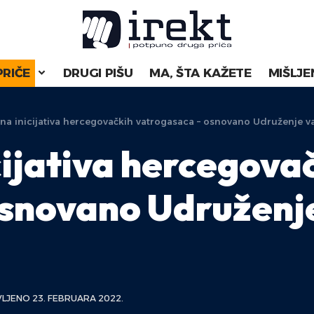
PRIČE
DRUGI PIŠU
MA, ŠTA KAŽETE
MIŠLJE
na inicijativa hercegovačkih vatrogasaca – osnovano Udruženje 
cijativa hercegova
osnovano Udruženj
LJENO 23. FEBRUARA 2022.