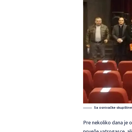
Sa osnivačke skupštin
Pre nekoliko dana je o
poveže vatrogasce, ali