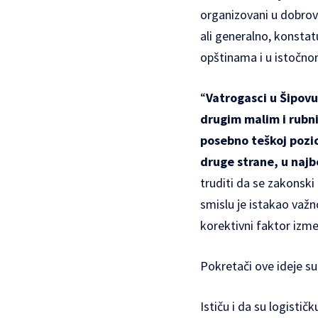
organizovani u dobrov
ali generalno, konstat
opštinama i u istočno
“
Vatrogasci u Šipovu
drugim malim i rubn
posebno teškoj pozic
druge strane, u najbo
truditi da se zakonski
smislu je istakao važ
korektivni faktor izme
Pokretači ove ideje su
Ističu i da su logistič