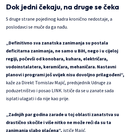
Dok jedni čekaju, na druge se čeka
S druge strane pojedinog kadra kronično nedostaje, a
poslodavci se muče da ga nađu.
„Definitivno sva zanatska zanimanja su postala
deficitarna zanimanja, ne samo u BiH, nego i u cijeloj
regiji, počevši od konobara, kuhara, električara,
vodoinstalatera, keramičara, mehaničara. Nastavni
planovi i programi još uvijek nisu dovoljno prilagođeni“,
kaže za Direkt Tomislav Majić, predsjednik Udruge za
poduzetništvo i posao LINK. Ističe da se u zanate sada
isplati ulagati i da nije kao prije.
„Zadnjih par godina zarade u toj oblasti zanatstva su
drastično skočile i više nitko ne može reći da su ta
zanimanja slabo plaćena“,
ističe Majić.