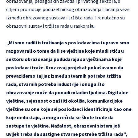
obrazovanja, pedagoških zavoda i privatnog sektora, s
ciljem promocije poduzetničkog obrazovanja i jačanja veze
između obrazovnog sustava i tržišta rada. Trenutačno su
obrazovni sustav i tržište rada u raskoraku.
„Mi smo radili istraživanja s poslodavcima i upravo smo
razgovarali o tome da li se vještine koje mladi stiču u
sektoru obrazovanja podudaraju sa vještinama koje
poslodavci traže. Kroz ovaj projekat pokušavamo da
prevaziđemo taj jaz između stvarnih potreba tržišta
rada, stvarnih potreba industrije i onoga što
obrazovanje može da ponudi mladim ljudima. Digitalne
vještine, svjesnost o zaštiti okoliša, komunikacijske
vještine su one koje svi poslodavci identificiraju kao one
koje nedostaju, a mogu reći da se škole trude da
zastupe te vještine. Nažalost, obrazovni sistem još
uvijek treba da sustigne stvarne potrebe tržišta rada“,