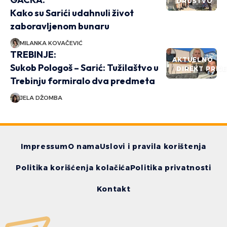
DRUŠTVO
Kako su Sarići udahnuli život
zaboravljenom bunaru
MILANKA KOVAČEVIĆ
TREBINJE:
AKTUELNO
Sukob Pologoš – Sarić: Tužilaštvo u
DIREKT PRIČ
Trebinju formiralo dva predmeta
JELA DŽOMBA
Impressum
O nama
Uslovi i pravila korištenja
Politika korišćenja kolačića
Politika privatnosti
Kontakt