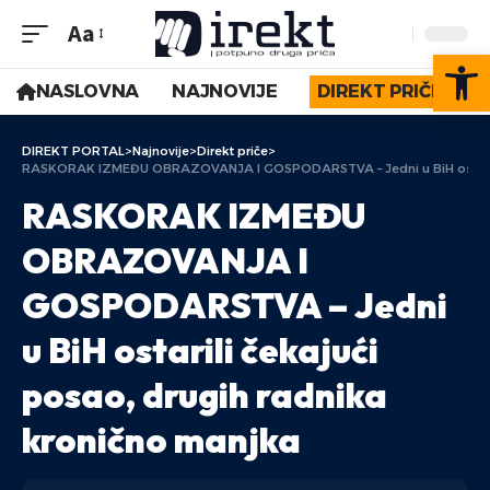
Aa
Op
NASLOVNA
NAJNOVIJE
DIREKT PRIČE
DIREKT PORTAL
>
Najnovije
>
Direkt priče
>
RASKORAK IZMEĐU OBRAZOVANJA I GOSPODARSTVA – Jedni u BiH ostarili č
RASKORAK IZMEĐU
OBRAZOVANJA I
GOSPODARSTVA – Jedni
u BiH ostarili čekajući
posao, drugih radnika
kronično manjka