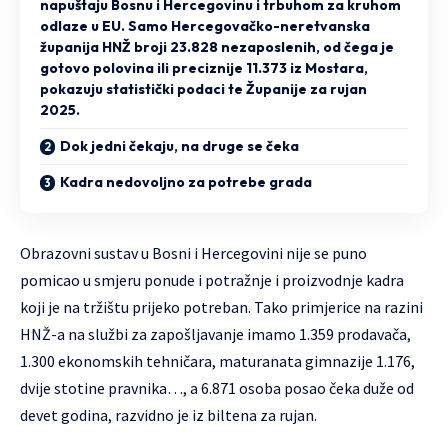
napuštaju Bosnu i Hercegovinu i trbuhom za kruhom
odlaze u EU. Samo Hercegovačko-neretvanska
županija HNŽ broji 23.828 nezaposlenih, od čega je
gotovo polovina ili preciznije 11.373 iz Mostara,
pokazuju statistički podaci te Županije za rujan
2025.
Dok jedni čekaju, na druge se čeka
Kadra nedovoljno za potrebe grada
Obrazovni sustav u Bosni i Hercegovini nije se puno
pomicao u smjeru ponude i potražnje i proizvodnje kadra
koji je na tržištu prijeko potreban. Tako primjerice na razini
HNŽ-a na službi za zapošljavanje imamo 1.359 prodavača,
1.300 ekonomskih tehničara, maturanata gimnazije 1.176,
dvije stotine pravnika…, a 6.871 osoba posao čeka duže od
devet godina, razvidno je iz biltena za rujan.