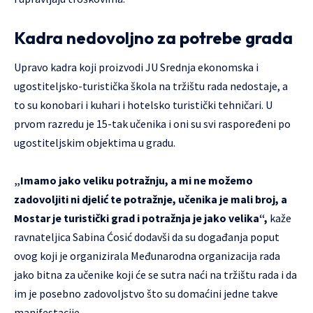
Kadra nedovoljno za potrebe grada
Upravo kadra koji proizvodi JU Srednja ekonomska i
ugostiteljsko-turistička škola na tržištu rada nedostaje, a
to su konobari i kuhari i hotelsko turistički tehničari. U
prvom razredu je 15-tak učenika i oni su svi raspoređeni po
ugostiteljskim objektima u gradu.
„Imamo jako veliku potražnju, a mi ne možemo
zadovoljiti ni djelić te potražnje, učenika je mali broj, a
Mostar je turistički grad i potražnja je jako velika“,
kaže
ravnateljica Sabina Ćosić dodavši da su događanja poput
ovog koji je organizirala Međunarodna organizacija rada
jako bitna za učenike koji će se sutra naći na tržištu rada i da
im je posebno zadovoljstvo što su domaćini jedne takve
manifestacije.