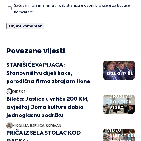
Sačuvaj moje ime, email i web stranicu u ovom browseru za buduće
komentare.
Povezane vijesti
STANIŠIĆEVA PIJACA:
Stanovništvu dijeli koke,
DRUGI PIŠU
porodična firma zbraja milione
DIREKT PRIČE
DIREKT
DRUŠTVO
Bileća: Jaslice u vrtiću 200 KM,
POLITIKA
izvještaj Doma kulture dobio
VIDEO
jednoglasnu podršku
NIKOLIJA BJELICA ŠKRIVAN
VIDEO
PRIČA IZ SELA STOLAC KOD
DIREKT PRIČ
GACKA: