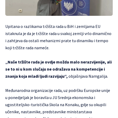
Upitana o razlikama tržišta rada u BiH i zemljama EU
istaknula je da je tržište rada u svakoj zemlji vrlo dinamično
i zahtjeva da ostali mehanizmi prate tu dinamiku i tempo
koji tržište rada nameće.
„Naše tržište rada je ovdje možda malo nerazvijenije, ali
se to ni u kom slučaju ne odražava na kompetencije i
znanja koja mladi ljudi razvijaju“,
objašnjava Namgalija.
Međunarodna organizacije rada, uz podršku Europske unije
u ponedjeljak je boravila u JU Srednja ekonomska i
ugostiteljsko-turistička škola na Konaku, gdje su okupili
učenike, nastavnike, predstavnike ministarstava