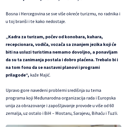
Bosna i Hercegovina se sve više okreće turizmu, no radnika i
u toj branši i te kako nedostaje.
„Kadra za turizam, počev od konobara, kuhara,
recepcionara, vodiča, vozača sa znanjem jezika koji će
biti na usluzi turistima nemamo dovoljno, a ponavljam
da su ta zanimanja postala i dobro plaćena. Trebalo bi i
na tom fonu da se nastavni planovi i programi
prilagode“,
kaže Majić.
Upravo gore navedeni problemi središnja su tema
programa koji Međunarodna organizacija rada i Europska
unija za obrazovanje i zapošljavanje provode u više od 60
zemalja, uz ostalo i BiH – Mostaru, Sarajevu, Bihaću i Tuzli.