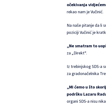
očekivanja vidjećemo
rekao nam je Vučinić.
Na naše pitanje da li 
poziciji Vučinić je kr
„Ne smatram to uopš
za „Direkt“.
Iz trebinjskog SDS-a 
za gradonačelnika Trebi
„Mi ćemo u što skor
podršku Lazaru Rad
organi SDS-a nisu nika