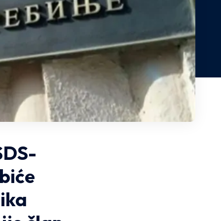
 SDS-
 biće
ika