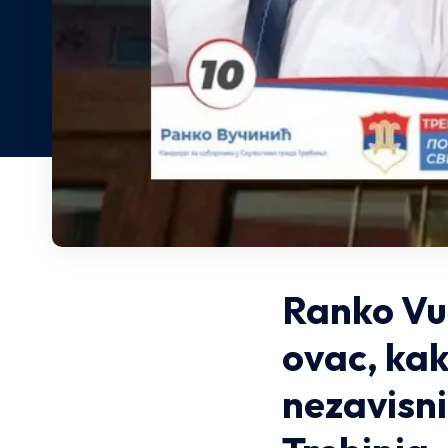
Ranko Vuč
ovac, kak
nezavisn