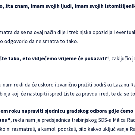
, šta znam, imam svojih ljudi, imam svojih istomišljen
smatra da se na ovaj način dijeli trebinjska opozicija i event
atko odgovorio da ne smatra to tako.
te tako, eto vidjećemo vrijeme će pokazati“
, zaključio 
su nam rekli da će uskoro i zvanično pružiti podršku Lazanu 
nja koji će nastupiti ispred Liste za pravdu i red, te da se t
ijem roku napraviti sjednicu gradskog odbora gdje ćem
anu“
, rekla nam je predsjednica trebinjskog SDS-a Milica Ra
ko ni razmatrali, a kamoli podržali, bilo kakvo uključivanje R