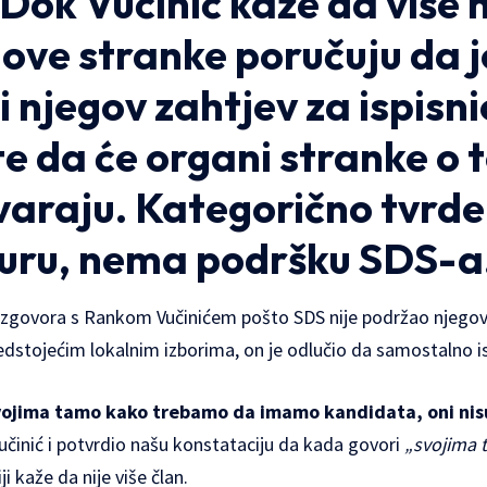
 Dok Vučinić kaže da više n
 ove stranke poručuju da j
i njegov zahtjev za ispisni
te da će organi stranke o 
araju. Kategorično tvrde
uru, nema podršku SDS-a
azgovora s Rankom Vučinićem pošto SDS nije podržao njegov 
edstojećim lokalnim izborima, on je odlučio da samostalno is
vojima tamo kako trebamo da imamo kandidata, oni nisu b
učinić i potvrdio našu konstataciju da kada govori
„svojima 
ji kaže da nije više član.