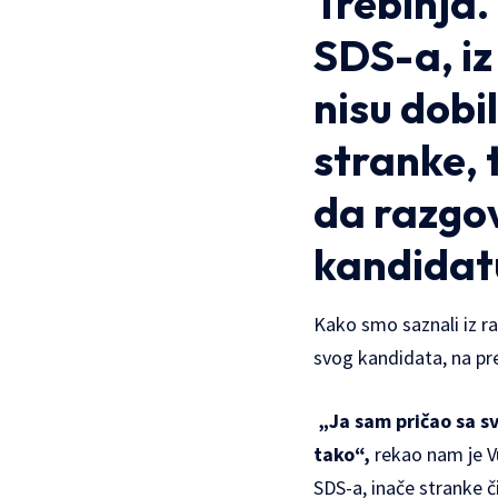
Trebinja.
SDS-a, iz
nisu dobil
stranke, 
da razgov
kandidat
Kako smo saznali iz r
svog kandidata, na pr
„Ja sam pričao sa s
tako“,
rekao nam je V
SDS-a, inače stranke či