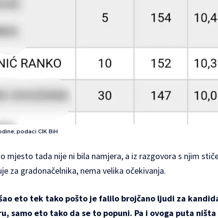
odine, podaci CIK BiH
mjesto tada nije ni bila namjera, a iz razgovora s njim stič
uje za gradonačelnika, nema velika očekivanja.
ao eto tek tako pošto je falilo brojčano ljudi za kandi
, samo eto tako da se to popuni. Pa i ovoga puta ništa