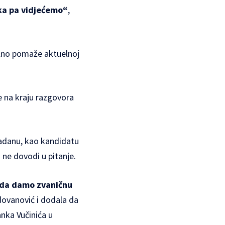
ika pa vidjećemo“
,
ualno pomaže aktuelnoj
je na kraju razgovora
Radanu, kao kandidatu
o ne dovodi u pitanje.
o da damo zvaničnu
dovanović i dodala da
anka Vučinića u