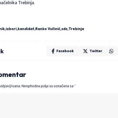
ačelnika Trebinja.
nik
izbori
kandidat
Ranko Vučinić
sds
Trebinje
ak
Facebook
Twitter
komentar
 objavljivana.
Neophodna polja su označena sa
*