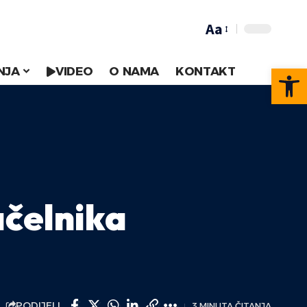
Aa
Op
NJA
VIDEO
O NAMA
KONTAKT
ačelnika
PODIJELI
3 MINUTA ČITANJA