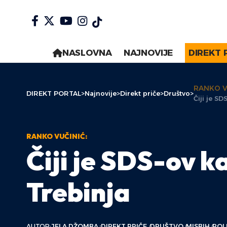
NASLOVNA
NAJNOVIJE
DIREKT 
RANKO V
DIREKT PORTAL
>
Najnovije
>
Direkt priče
>
Društvo
>
Čiji je S
RANKO VUČINIĆ:
Čiji je SDS-ov 
Trebinja
AUTOR:
JELA DŽOMBA
DIREKT PRIČE
DRUŠTVO
MISBIH
POL