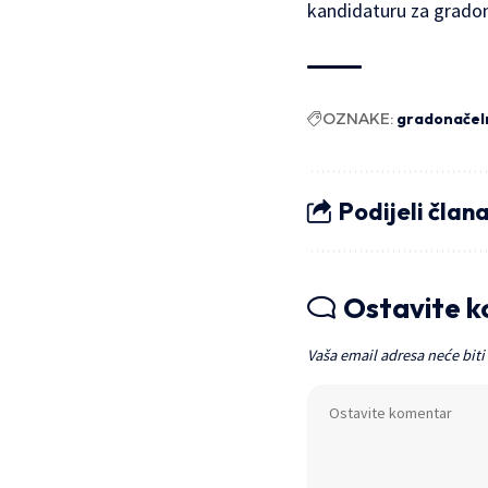
kandidaturu za gradon
OZNAKE:
gradonačel
Podijeli član
Ostavite 
Vaša email adresa neće biti