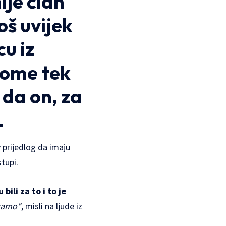
ije član
oš uvijek
cu iz
tome tek
 da on, za
.
prijedlog da imaju
tupi.
ili za to i to je
tamo“
, misli na ljude iz