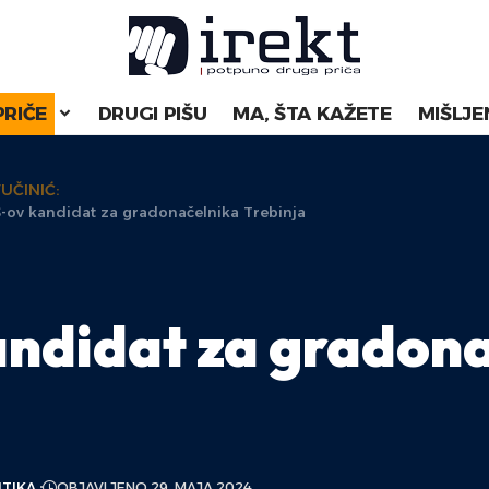
PRIČE
DRUGI PIŠU
MA, ŠTA KAŽETE
MIŠLJE
UČINIĆ:
DS-ov kandidat za gradonačelnika Trebinja
kandidat za gradon
ITIKA
OBJAVLJENO 29. MAJA 2024.