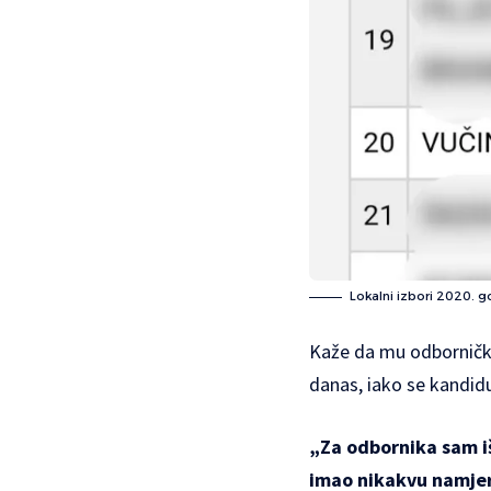
Lokalni izbori 2020. g
Kaže da mu odborničko 
danas, iako se kandid
„Za odbornika sam iš
imao nikakvu namjeru