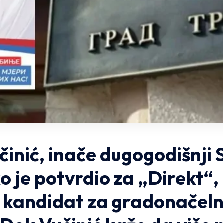
inić, inače dugogodišnji
o je potvrdio za „Direkt“,
i kandidat za gradonačeln