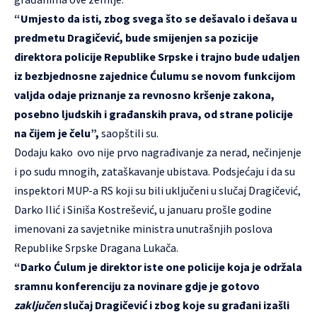
“Umjesto da isti, zbog svega što se dešavalo i dešava u
predmetu Dragičević, bude smijenjen sa pozicije
direktora policije Republike Srpske i trajno bude udaljen
iz bezbjednosne zajednice Ćulumu se novom funkcijom
valjda odaje priznanje za revnosno kršenje zakona,
posebno ljudskih i građanskih prava, od strane policije
na čijem je čelu”,
saopštili su.
Dodaju kako ovo nije prvo nagrađivanje za nerad, nečinjenje
i po sudu mnogih, zataškavanje ubistava. Podsjećaju i da su
inspektori MUP-a RS koji su bili uključeni u slučaj Dragičević,
Darko Ilić i Siniša Kostrešević, u januaru prošle godine
imenovani za savjetnike ministra unutrašnjih poslova
Republike Srpske Dragana Lukača.
“Darko Ćulum je direktor iste one policije koja je održala
sramnu konferenciju za novinare gdje je gotovo
zaključen
slučaj Dragičević i zbog koje su građani izašli