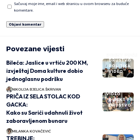
Sačuvaj moje ime, email i web stranicu u ovom browseru za buduće
komentare.
Povezane vijesti
DIREKT PRIČE
DRUŠTVO
Bileća: Jaslice u vrtiću 200 KM,
POLITIKA
izvještaj Doma kulture dobio
VIDEO
jednoglasnu podršku
NIKOLIJA BJELICA ŠKRIVAN
VIDEO
PRIČA IZ SELA STOLAC KOD
DIREKT PRIČ
GACKA:
DRUŠTVO
Kako su Sarići udahnuli život
zaboravljenom bunaru
MILANKA KOVAČEVIĆ
TREBINJE: