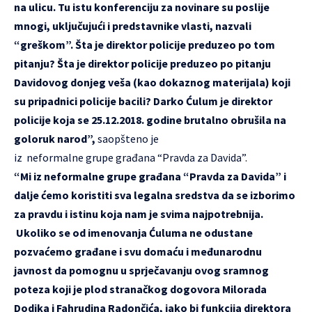
na ulicu. Tu istu konferenciju za novinare su poslije
mnogi, uključujući i predstavnike vlasti, nazvali
“greškom”. Šta je direktor policije preduzeo po tom
pitanju? Šta je direktor policije preduzeo po pitanju
Davidovog donjeg veša (kao dokaznog materijala) koji
su pripadnici policije bacili? Darko Ćulum je direktor
policije koja se 25.12.2018. godine brutalno obrušila na
goloruk narod”,
saopšteno je
iz neformalne grupe građana “Pravda za Davida”.
“Mi iz neformalne grupe građana “Pravda za Davida” i
dalje ćemo koristiti sva legalna sredstva da se izborimo
za pravdu i istinu koja nam je svima najpotrebnija.
Ukoliko se od imenovanja Ćuluma ne odustane
pozvaćemo građane i svu domaću i međunarodnu
javnost da pomognu u sprječavanju ovog sramnog
poteza koji je plod stranačkog dogovora Milorada
Dodika i Fahrudina Radončića, iako bi funkcija direktora