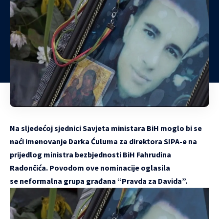
Na sljedećoj sjednici Savjeta ministara BiH moglo bi se
naći imenovanje Darka Ćuluma za direktora SIPA-e na
prijedlog ministra bezbjednosti BiH Fahrudina
Radončića. Povodom ove nominacije oglasila
se neformalna grupa građana “Pravda za Davida”.