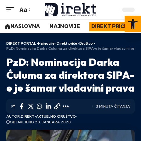
Aa
Op
NASLOVNA
NAJNOVIJE
DIREKT PRIČE
DIREKT PORTAL
>
Najnovije
>
Direkt priče
>
Društvo
>
PzD: Nominacija Darka Ćuluma za direktora SIPA-e je šamar vladavini prava
PzD: Nominacija Darka
Ćuluma za direktora SIPA-
e je šamar vladavini prava
3 MINUTA ČITANJA
AUTOR:
DIREKT
AKTUELNO
DRUŠTVO
OBJAVLJENO 20. JANUARA 2020.