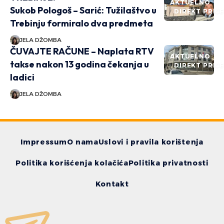
AKTUELNO
Sukob Pologoš – Sarić: Tužilaštvo u
DIREKT PRIČ
Trebinju formiralo dva predmeta
JELA DŽOMBA
ČUVAJTE RAČUNE – Naplata RTV
AKTUELNO
takse nakon 13 godina čekanja u
DIREKT PRIČ
ladici
JELA DŽOMBA
Impressum
O nama
Uslovi i pravila korištenja
Politika korišćenja kolačića
Politika privatnosti
Kontakt