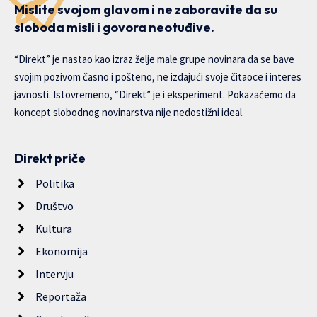
Mislite svojom glavom i ne zaboravite da su
sloboda misli i govora neotuđive.
“Direkt” je nastao kao izraz želje male grupe novinara da se bave
svojim pozivom časno i pošteno, ne izdajući svoje čitaoce i interes
javnosti. Istovremeno, “Direkt” je i eksperiment. Pokazaćemo da
koncept slobodnog novinarstva nije nedostižni ideal.
Direkt priče
Politika
Društvo
Kultura
Ekonomija
Intervju
Reportaža