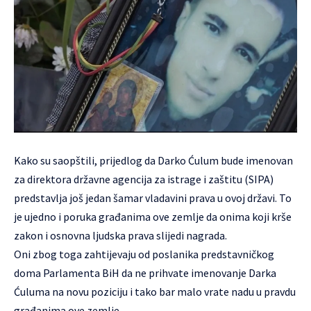
Kako su saopštili, prijedlog da Darko Ćulum bude imenovan
za direktora državne agencija za istrage i zaštitu (SIPA)
predstavlja još jedan šamar vladavini prava u ovoj državi. To
je ujedno i poruka građanima ove zemlje da onima koji krše
zakon i osnovna ljudska prava slijedi nagrada.
Oni zbog toga zahtijevaju od poslanika predstavničkog
doma Parlamenta BiH da ne prihvate imenovanje Darka
Ćuluma na novu poziciju i tako bar malo vrate nadu u pravdu
građanima ove zemlje.