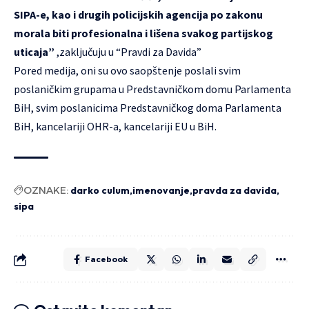
SIPA-e, kao i drugih policijskih agencija po zakonu
morala biti profesionalna i lišena svakog partijskog
uticaja”
,zaključuju u “Pravdi za Davida”
Pored medija, oni su ovo saopštenje poslali svim
poslaničkim grupama u Predstavničkom domu Parlamenta
BiH, svim poslanicima Predstavničkog doma Parlamenta
BiH, kancelariji OHR-a, kancelariji EU u BiH.
OZNAKE:
darko culum
imenovanje
pravda za davida
sipa
Facebook