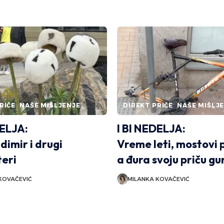
RIČE
NAŠE MIŠLJENJE
DIREKT PRIČE
NAŠE MIŠLJ
DELJA:
I BI NEDELJA:
imir i drugi
Vreme leti, mostovi 
teri
a đura svoju priču gu
KOVAČEVIĆ
MILANKA KOVAČEVIĆ