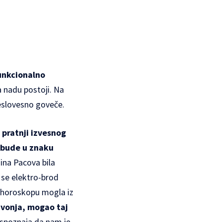
unkcionalno
a nadu postoji. Na
eslovesno goveče.
 pratnji izvesnog
a bude u znaku
ina Pacova bila
 se elektro-brod
m horoskopu mogla iz
sivonja, mogao taj
, spoznaja da nam je