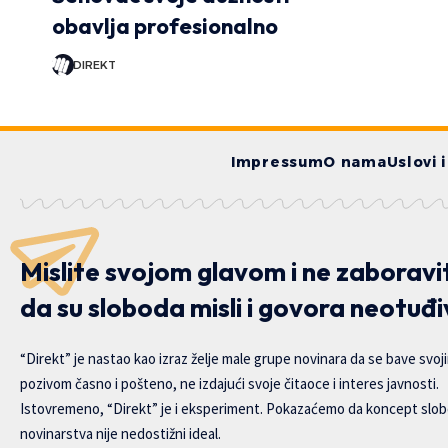
obavlja profesionalno
DIREKT
Impressum
O nama
Uslovi 
Mislite svojom glavom i ne zaboravi
da su sloboda misli i govora neotuđi
“Direkt” je nastao kao izraz želje male grupe novinara da se bave svoj
pozivom časno i pošteno, ne izdajući svoje čitaoce i interes javnosti.
Istovremeno, “Direkt” je i eksperiment. Pokazaćemo da koncept slo
novinarstva nije nedostižni ideal.