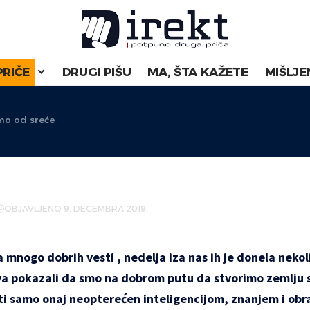
PRIČE
DRUGI PIŠU
MA, ŠTA KAŽETE
MIŠLJE
o od sreće
e
OBJAVLJENO 9. DECEMBRA 2019.
a mnogo dobrih vesti , nedelja iza nas ih je donela nekol
va pokazali da smo na dobrom putu da stvorimo zemlju sr
ti samo onaj neopterećen inteligencijom, znanjem i ob