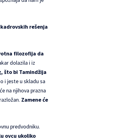
d kadrovskih rešenja
votna filozofija da
ar dolazila i iz
g, što bi Tamindžija
o i jeste u skladu sa
će na njihova prazna
razložan.
Zamene će
o ovnu predvodniku.
lu ovcu ukoliko