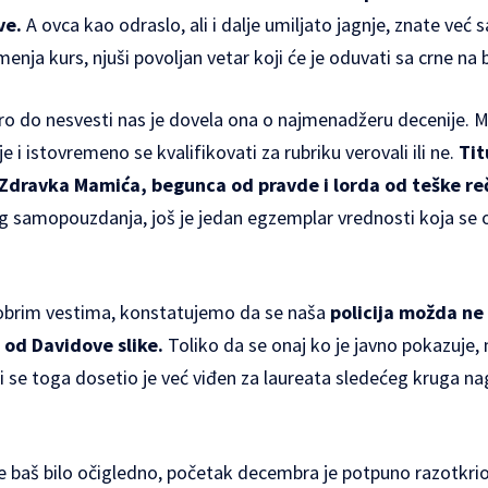
ve.
A ovca kao odraslo, ali i dalje umiljato jagnje, znate već s
enja kurs, njuši povoljan vetar koji će je oduvati sa crne na b
oro do nesvesti nas je dovela ona o najmenadžeru decenije. Mo
e i istovremeno se kvalifikovati za rubriku verovali ili ne.
Tit
 Zdravka Mamića, begunca od pravde i lorda od teške re
kog samopouzdanja, još je jedan egzemplar vrednosti koja se 
 dobrim vestima, konstatujemo da se naša
policija možda ne
u od Davidove slike.
Toliko da se onaj ko je javno pokazuje,
 se toga dosetio je već viđen za laureata sledećeg kruga na
je baš bilo očigledno, početak decembra je potpuno razotkrio