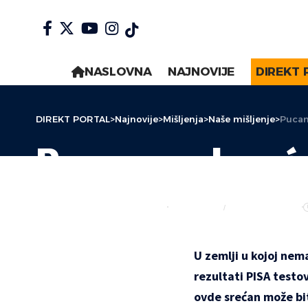
NASLOVNA
NAJNOVIJE
DIREKT 
DIREKT PORTAL
>
Najnovije
>
Mišljenja
>
Naše mišljenje
>
Pucam
Pucamo od sreć
AUTOR:
MILANKA KOVAČEVIĆ
KOMENTAR
NAŠE MIŠLJENJE
U zemlji u kojoj nem
rezultati PISA testo
ovde srećan može bi