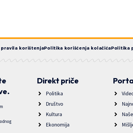
i pravila korištenja
Politika korišćenja kolačića
Politika 
te
Direkt priče
Porta
ve.
Politika
Vide
Društvo
Najn
im
Kultura
Naše
bodnog
Ekonomija
Mišlj