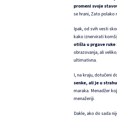
promeni svoje stavo
se hrani, Zato polako m
Ipak, od svih vesti sk
kako iznervirati komšij
otišla u prgave ruke
obrazovanja, ali veli
ultimativna.
I, na kraju, dotučeni
senke, ali je u strah
maraka. Menadžer koji
menažeriji.
Dakle, ako do sada ni