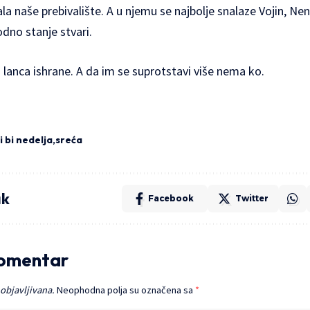
la naše prebivalište. A u njemu se najbolje snalaze Vojin, Nen
odno stanje stvari.
 lanca ishrane. A da im se suprotstavi više nema ko.
i bi nedelja
sreća
ak
Facebook
Twitter
komentar
 objavljivana.
Neophodna polja su označena sa
*