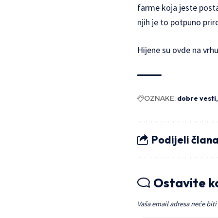
farme koja jeste posta
njih je to potpuno prir
Hijene su ovde na vrhu
OZNAKE:
dobre vesti
Podijeli član
Ostavite 
Vaša email adresa neće biti