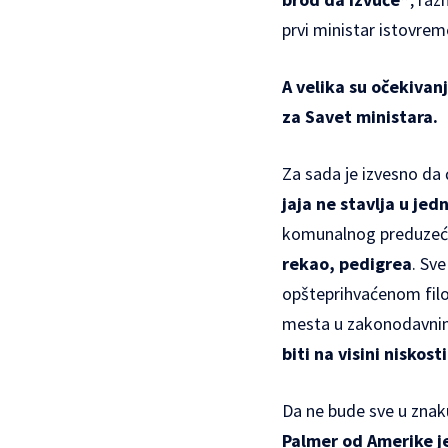
prvi ministar istovrem
A velika su očekivan
za Savet ministara.
Za sada je izvesno da 
jaja ne stavlja u jed
komunalnog preduzeća.
rekao, pedigrea
. Sv
opšteprihvaćenom filo
mesta u zakonodavnim 
biti na visini niskosti
Da ne bude sve u znaku 
Palmer od Amerike je 