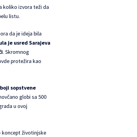
a koliko izvora teži da
elu listu.
ra da je ideja bila
ula je usred Sarajeva
či
. Skromnog
ovde protežira kao
 boji sopstvene
 novčano globi sa 500
grada u ovoj
 koncept životinjske