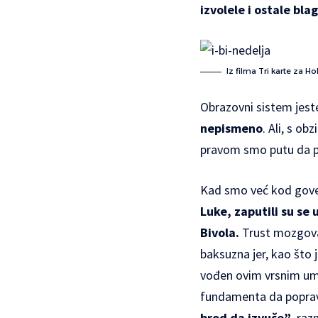
izvolele i ostale bl
Iz filma Tri karte za Ho
Obrazovni sistem jest
nepismeno
. Ali, s o
pravom smo putu da p
Kad smo već kod goveda
Luke, zaputili su se
Bivola.
Trust mozgova 
baksuzna jer, kao što
vođen ovim vrsnim umo
fundamenta da popravi
brod da izvuče”
, raz