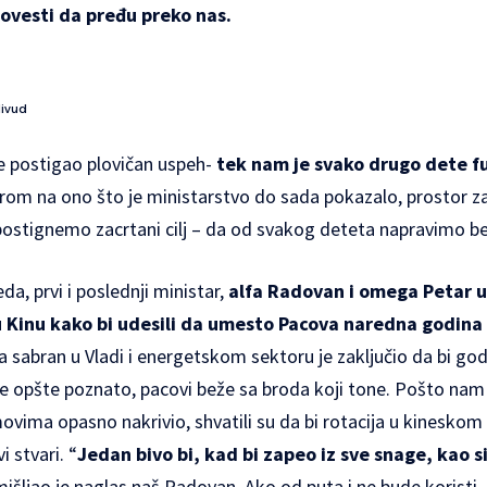
agovesti da pređu preko nas.
livud
e postigao plovičan uspeh-
tek nam je svako drugo dete f
bzirom na ono što je ministarstvo do sada pokazalo, prostor z
ostignemo zacrtani cilj – da od svakog deteta napravimo b
, prvi i poslednji ministar,
alfa Radovan i omega Petar u
 u Kinu kako bi udesili da umesto Pacova naredna godin
sabran u Vladi i energetskom sektoru je zaključio da bi god
 je opšte poznato, pacovi beže sa broda koji tone. Pošto nam
vima opasno nakrivio, shvatili su da bi rotacija u kinesko
 stvari. “
Jedan bivo bi, kad bi zapeo iz sve snage, kao 
mišljao je naglas naš Radovan. Ako od puta i ne bude koristi