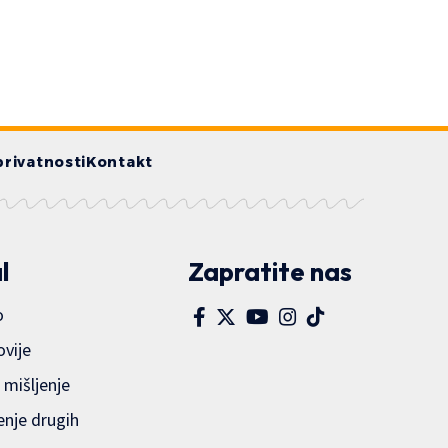
privatnosti
Kontakt
l
Zapratite nas
o
ovije
 mišljenje
enje drugih