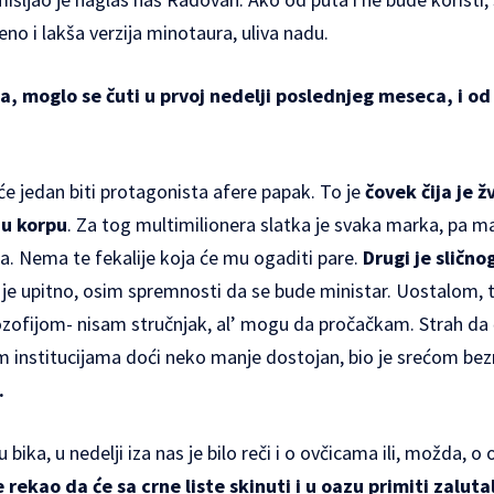
eno i lakša verzija minotaura, uliva nadu.
ja, moglo se čuti u prvoj nedelji poslednjeg meseca, i o
će jedan biti protagonista afere papak. To je
čovek čija je ž
nu korpu
. Za tog multimilionera slatka je svaka marka, pa mak
 Nema te fekalije koja će mu ogaditi pare.
Drugi je slično
e je upitno, osim spremnosti da se bude ministar. Uostalom, t
zofijom- nisam stručnjak, al’ mogu da pročačkam. Strah da 
institucijama doći neko manje dostojan, bio je srećom bez
.
bika, u nedelji iza nas je bilo reči i o ovčicama ili, možda, 
rekao da će sa crne liste skinuti i u oazu primiti zaluta