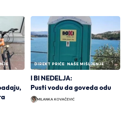
ENJE
DIREKT PRIČE
NAŠE MIŠLJENJE
I BI NEDELJA:
padaju,
Pusti vodu da goveda odu
ra
MILANKA KOVAČEVIĆ