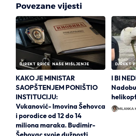
Povezane vijesti
DIREKT PRIČE
NAŠE MIŠLJENJE
DIREKT P
KAKO JE MINISTAR
I BI NE
SAOPŠTENJEM PONIŠTIO
Nadobud
INSTITUCIJU:
helikop
Vukanović- Imovina Šehovca
MILANKA 
i porodice od 12 do 14
miliona maraka. Budimir-
Šehovac svoje dužnosti