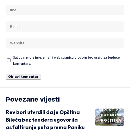
Sačuvaj moje ime, email i web stranicu u ovom browseru za buduće
komentare.
Povezane vijesti
DIREKT PRIČE
Revizori utvrdili da je Opština
EKONOMIJA
Bileća bez tendera ugovorila
POLITIKA
asfaltiranje puta prema Paniku