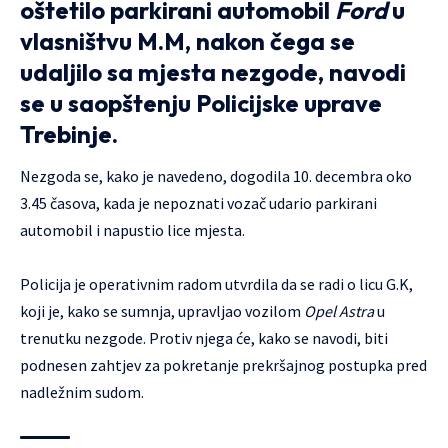
oštetilo parkirani automobil
Ford
u
vlasništvu M.M, nakon čega se
udaljilo sa mjesta nezgode, navodi
se u saopštenju Policijske uprave
Trebinje.
Nezgoda se, kako je navedeno, dogodila 10. decembra oko
3.45 časova, kada je nepoznati vozač udario parkirani
automobil i napustio lice mjesta.
Policija je operativnim radom utvrdila da se radi o licu G.K,
koji je, kako se sumnja, upravljao vozilom
Opel Astra
u
trenutku nezgode. Protiv njega će, kako se navodi, biti
podnesen zahtjev za pokretanje prekršajnog postupka pred
nadležnim sudom.