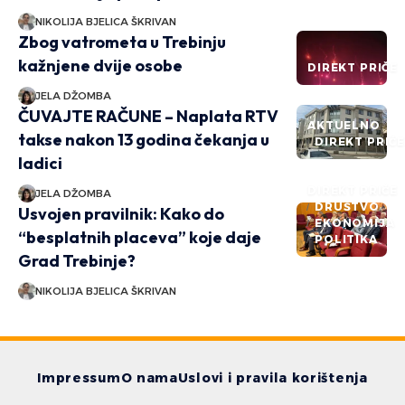
NIKOLIJA BJELICA ŠKRIVAN
Zbog vatrometa u Trebinju
kažnjene dvije osobe
DIREKT PRIČE
JELA DŽOMBA
ČUVAJTE RAČUNE – Naplata RTV
AKTUELNO
takse nakon 13 godina čekanja u
DIREKT PRIČ
ladici
DIREKT PRIČE
JELA DŽOMBA
DRUŠTVO
Usvojen pravilnik: Kako do
EKONOMIJA
“besplatnih placeva” koje daje
POLITIKA
Grad Trebinje?
NIKOLIJA BJELICA ŠKRIVAN
Impressum
O nama
Uslovi i pravila korištenja