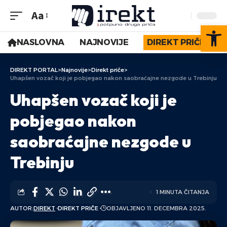
Aa
Op
NASLOVNA
NAJNOVIJE
DIREKT PRIČE
DIREKT PORTAL
>
Najnovije
>
Direkt priče
>
Uhapšen vozač koji je pobjegao nakon saobraćajne nezgode u Trebinju
Uhapšen vozač koji je
pobjegao nakon
saobraćajne nezgode u
Trebinju
1 MINUTA ČITANJA
AUTOR:
DIREKT
DIREKT PRIČE
OBJAVLJENO 11. DECEMBRA 2025.