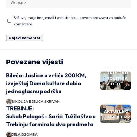
Sačuvaj moje ime, email i web stranicu u ovom browseru za buduće
komentare.
Povezane vijesti
DIREKT PRIČE
DRUŠTVO
Bileća: Jaslice u vrtiću 200 KM,
POLITIKA
izvještaj Doma kulture dobio
VIDEO
jednoglasnu podršku
NIKOLIJA BJELICA ŠKRIVAN
TREBINJE:
AKTUELNO
Sukob Pologoš – Sarić: Tužilaštvo u
DIREKT PRIČ
Trebinju formiralo dva predmeta
JELA DŽOMBA