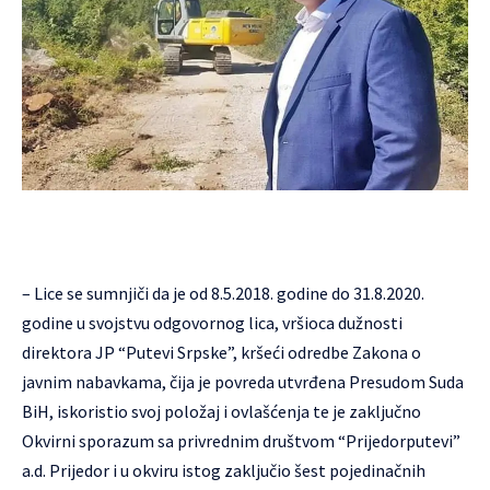
– Lice se sumnjiči da je od 8.5.2018. godine do 31.8.2020.
godine u svojstvu odgovornog lica, vršioca dužnosti
direktora ЈP “Putevi Srpske”, kršeći odredbe Zakona o
javnim nabavkama, čija je povreda utvrđena Presudom Suda
BiH, iskoristio svoj položaj i ovlašćenja te je zaključno
Okvirni sporazum sa privrednim društvom “Prijedorputevi”
a.d. Prijedor i u okviru istog zaključio šest pojedinačnih