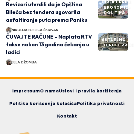
DIREKT PRIČE
Revizori utvrdili da je Opština
EKONOMIJA
Bileća bez tendera ugovorila
POLITIKA
asfaltiranje puta prema Paniku
NIKOLIJA BJELICA ŠKRIVAN
ČUVAJTE RAČUNE – Naplata RTV
AKTUELNO
takse nakon 13 godina čekanja u
DIREKT PRIČ
ladici
JELA DŽOMBA
Impressum
O nama
Uslovi i pravila korištenja
Politika korišćenja kolačića
Politika privatnosti
Kontakt