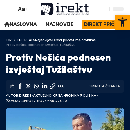
Aa
Op
NASLOVNA
NAJNOVIJE
DIREKT PRIČE
DIREKT PORTAL
>
Najnovije
>
Direkt priče
>
Crna hronika
>
Protiv Nešića podnesen izvještaj Tužilaštvu
Protiv Nešića podnesen
izvještaj Tužilaštvu
1 MINUTA ČITANJA
AUTOR:
DIREKT
AKTUELNO
CRNA HRONIKA
POLITIKA
OBJAVLJENO 17. NOVEMBRA 2020.