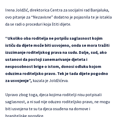
Irena Joldžić, direktorica Centra za socijalni rad Banjaluka,
ovo pitanje za “Nezavisne” dodatno je pojasnila te je istakla
da se radi o proceduri koja štiti dijete.
“Ukoliko oba roditelja ne potpišu saglasnost kojim
ističu da dijete može biti usvojeno, onda se mora tražiti
izuzimanje roditeljskog prava na sudu. Dalje, sud, ako
ustanovi da postoji zanemarivanje djeteta i
nesposobnost brige o istom, donosi odluku kojom
oduzima roditeljsko pravo. Tek je tada dijete pogodno
za usvojenje”,
kazala je Joldžićeva.
Upravo zbog toga, djeca kojima roditelji nisu potpisali
saglasnost, a ni sud nije oduzeo roditeljsko pravo, ne mogu
biti usvojena te su ta djeca osuđena na domove i
hraniteljske porodice.