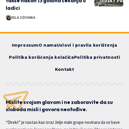
takse nakon 13 godina čekanja u
DIREKT PRIČ
ladici
JELA DŽOMBA
Impressum
O nama
Uslovi i pravila korištenja
Politika korišćenja kolačića
Politika privatnosti
Kontakt
Mislite svojom glavom i ne zaboravite da su
sloboda misli i govora neotuđive.
“Direkt” je nastao kao izraz želje male grupe novinara da se bave