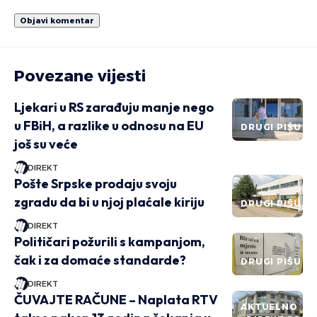
Povezane vijesti
Ljekari u RS zarađuju manje nego
u FBiH, a razlike u odnosu na EU
DRUGI PIŠU
još su veće
DIREKT
Pošte Srpske prodaju svoju
zgradu da bi u njoj plaćale kiriju
DRUGI PIŠU
DIREKT
Političari požurili s kampanjom,
čak i za domaće standarde?
DRUGI PIŠU
DIREKT
ČUVAJTE RAČUNE – Naplata RTV
AKTUELNO