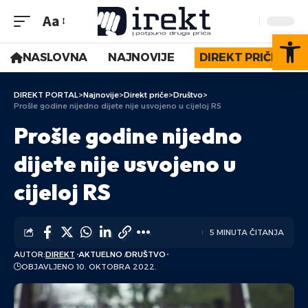
Aa
Op
NASLOVNA
NAJNOVIJE
DIREKT PRIČE
DIREKT PORTAL
>
Najnovije
>
Direkt priče
>
Društvo
>
Prošle godine nijedno dijete nije usvojeno u cijeloj RS
Prošle godine nijedno
dijete nije usvojeno u
cijeloj RS
5 MINUTA ČITANJA
AUTOR:
DIREKT
AKTUELNO
DRUŠTVO
OBJAVLJENO 10. OKTOBRA 2022.