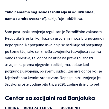
“Ako nemamo saglasnost roditelja ni odluku suda,
nama su ruke svezane”,
zaključuje Joldžićeva.
Sam postupak usvojenja regulisan je Porodičnim zakonom
Republike Srpske, koji kaže da usvojenje može biti potpuno i
nepotpuno. Nepotpuno usvojenje se razlikuje od potpunog
po tome što, iako se između usvojenika i usvojioca zasniva
odnos srodstva, taj odnos ne utiče na prava i dužnosti
usvojenika prema njegovim roditeljima, dok se kod
potpunog usvojenja, po svemu sudeći, zasniva odnos koji je
izjednačen sa krvnim srodstvom. Nepotpunih usvojenja je u
Srpskoj prošle godine bilo tri, a 2020. godine ih je bilo pet.
Cen­tar za so­ci­jal­ni rad Ba­nja­lu­ka
GO­DI­NA BROJ ZAH­TJE­VA USVO­JE­NO