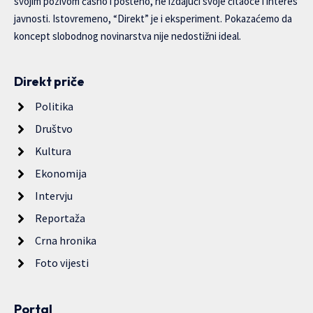
svojim pozivom časno i pošteno, ne izdajući svoje čitaoce i interes
javnosti. Istovremeno, “Direkt” je i eksperiment. Pokazaćemo da
koncept slobodnog novinarstva nije nedostižni ideal.
Direkt priče
Politika
Društvo
Kultura
Ekonomija
Intervju
Reportaža
Crna hronika
Foto vijesti
Portal