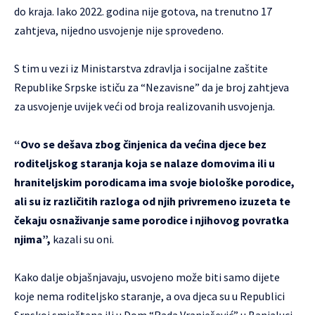
do kraja. Iako 2022. godina nije gotova, na trenutno 17
zahtjeva, nijedno usvojenje nije sprovedeno.
S tim u vezi iz Ministarstva zdravlja i socijalne zaštite
Republike Srpske ističu za “Nezavisne” da je broj zahtjeva
za usvojenje uvijek veći od broja realizovanih usvojenja.
“Ovo se dešava zbog činjenica da većina djece bez
roditeljskog staranja koja se nalaze domovima ili u
hraniteljskim porodicama ima svoje biološke porodice,
ali su iz različitih razloga od njih privremeno izuzeta te
čekaju osnaživanje same porodice i njihovog povratka
njima”,
kazali su oni.
Kako dalje objašnjavaju, usvojeno može biti samo dijete
koje nema roditeljsko staranje, a ova djeca su u Republici
Srpskoj smještena ili u Dom “Rada Vranješević” u Banjaluci