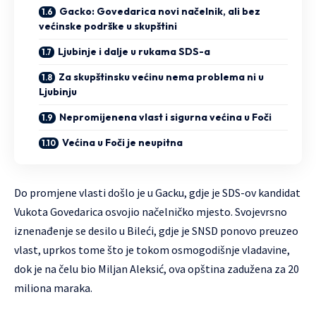
Gacko: Govedarica novi načelnik, ali bez
većinske podrške u skupštini
Ljubinje i dalje u rukama SDS-a
Za skupštinsku većinu nema problema ni u
Ljubinju
Nepromijenena vlast i sigurna većina u Foči
Većina u Foči je neupitna
Do promjene vlasti došlo je u Gacku, gdje je SDS-ov kandidat
Vukota Govedarica osvojio načelničko mjesto. Svojevrsno
iznenađenje se desilo u Bileći, gdje je SNSD ponovo preuzeo
vlast, uprkos tome što je tokom osmogodišnje vladavine,
dok je na čelu bio Miljan Aleksić, ova opština zadužena za 20
miliona maraka.