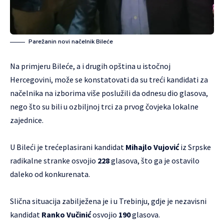
Parežanin novi načelnik Bileće
Na primjeru Bileće, a i drugih opština u istočnoj
Hercegovini, može se konstatovati da su treći kandidati za
načelnika na izborima više poslužili da odnesu dio glasova,
nego što su bili u ozbiljnoj trci za prvog čovjeka lokalne
zajednice.
U Bileći je trećeplasirani kandidat
Mihajlo Vujović
iz Srpske
radikalne stranke osvojio
228
glasova, što ga je ostavilo
daleko od konkurenata.
Slična situacija zabilježena je i u Trebinju, gdje je nezavisni
kandidat
Ranko Vučinić
osvojio
190
glasova.