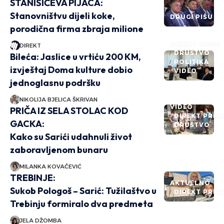
STANIŠIĆEVA PIJACA:
Stanovništvu dijeli koke,
DRUGI PIŠU
porodična firma zbraja milione
DIREKT PRIČE
DIREKT
DRUŠTVO
Bileća: Jaslice u vrtiću 200 KM,
POLITIKA
izvještaj Doma kulture dobio
VIDEO
jednoglasnu podršku
NIKOLIJA BJELICA ŠKRIVAN
VIDEO
PRIČA IZ SELA STOLAC KOD
DIREKT PRIČ
GACKA:
DRUŠTVO
Kako su Sarići udahnuli život
zaboravljenom bunaru
MILANKA KOVAČEVIĆ
TREBINJE:
AKTUELNO
Sukob Pologoš – Sarić: Tužilaštvo u
DIREKT PRIČ
Trebinju formiralo dva predmeta
JELA DŽOMBA