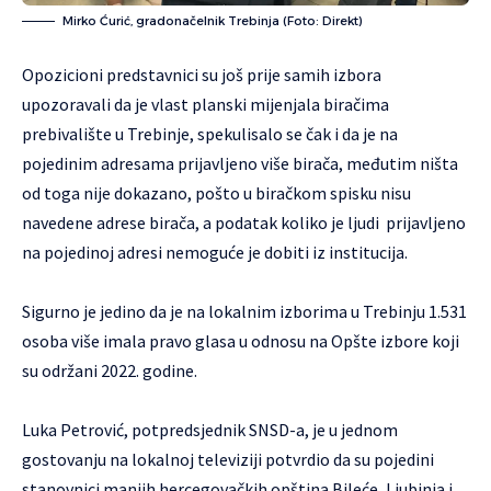
Mirko Ćurić, gradonačelnik Trebinja (Foto: Direkt)
Opozicioni predstavnici su još prije samih izbora
upozoravali da je vlast planski mijenjala biračima
prebivalište u Trebinje,
spekulisalo se čak i da je na
pojedinim adresama prijavljeno više birača, međutim ništa
od toga nije dokazano, pošto u biračkom spisku nisu
navedene adrese birača, a podatak koliko je ljudi prijavljeno
na pojedinoj adresi nemoguće je dobiti iz institucija.
Sigurno je jedino da je na lokalnim izborima u Trebinju 1.531
osoba više imala pravo glasa u odnosu na Opšte izbore koji
su održani 2022. godine.
Luka Petrović, potpredsjednik SNSD-a, je u jednom
gostovanju na lokalnoj televiziji potvrdio da su pojedini
stanovnici manjih hercegovačkih opština Bileće, Ljubinja i