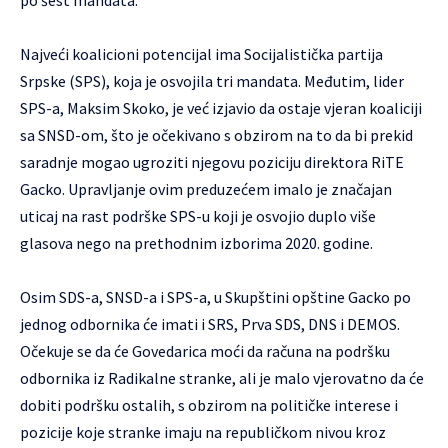
Najveći koalicioni potencijal ima Socijalistička partija
Srpske (SPS), koja je osvojila tri mandata. Međutim, lider
SPS-a, Maksim Skoko, je već izjavio da ostaje vjeran koaliciji
sa SNSD-om, što je očekivano s obzirom na to da bi prekid
saradnje mogao ugroziti njegovu poziciju direktora RiTE
Gacko. Upravljanje ovim preduzećem imalo je značajan
uticaj na rast podrške SPS-u koji je osvojio duplo više
glasova nego na prethodnim izborima 2020. godine.
Osim SDS-a, SNSD-a i SPS-a, u Skupštini opštine Gacko po
jednog odbornika će imati i SRS, Prva SDS, DNS i DEMOS.
Očekuje se da će Govedarica moći da računa na podršku
odbornika iz Radikalne stranke, ali je malo vjerovatno da će
dobiti podršku ostalih, s obzirom na političke interese i
pozicije koje stranke imaju na republičkom nivou kroz