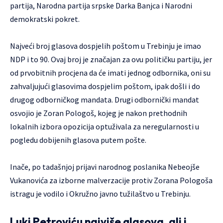
partija, Narodna partija srpske Darka Banjca i Narodni
demokratski pokret.
Najveći broj glasova dospjelih poštom u Trebinju je imao
NDP i to 90. Ovaj broj je značajan za ovu političku partiju, jer
od prvobitnih procjena da će imati jednog odbornika, oni su
zahvaljujući glasovima dospjelim poštom, ipak došli i do
drugog odborničkog mandata. Drugi odbornički mandat
osvojio je Zoran Pologoš, kojeg je nakon prethodnih
lokalnih izbora opozicija optuživala za neregularnosti u
pogledu dobijenih glasova putem pošte.
Inače, po tadašnjoj prijavi narodnog poslanika Nebeojše
Vukanovića za izborne malverzacije protiv Zorana Pologoša
istragu je vodilo i
Okružno javno tužilaštvo u Trebinju.
Luki Petroviću najviše glasova, ali i