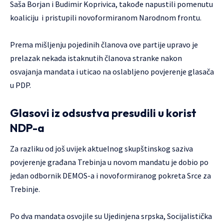
Saša Borjan i Budimir Koprivica, takođe napustili pomenutu
koaliciju i pristupili novoformiranom Narodnom frontu.
Prema mišljenju pojedinih članova ove partije upravo je
prelazak nekada istaknutih članova stranke nakon
osvajanja mandata i uticao na oslabljeno povjerenje glasača
u PDP.
Glasovi iz odsustva presudili u korist
NDP-a
Za razliku od još uvijek aktuelnog skupštinskog saziva
povjerenje građana Trebinja u novom mandatu je dobio po
jedan odbornik DEMOS-a i novoformiranog pokreta Srce za
Trebinje.
Po dva mandata osvojile su Ujedinjena srpska, Socijalistička