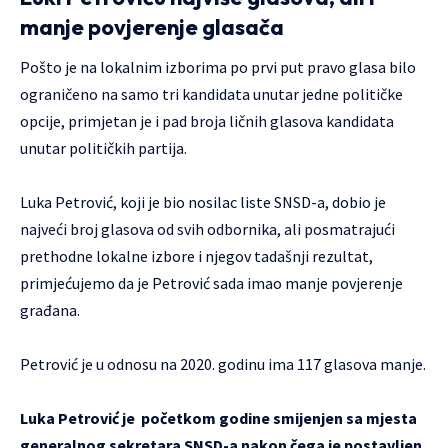
manje povjerenje glasača
Pošto je na lokalnim izborima po prvi put pravo glasa bilo
ograničeno na samo tri kandidata unutar jedne političke
opcije, primjetan je i pad broja ličnih glasova kandidata
unutar političkih partija.
Luka Petrović, koji je bio nosilac liste SNSD-a, dobio je
najveći broj glasova od svih odbornika, ali posmatrajući
prethodne lokalne izbore i njegov tadašnji rezultat,
primjećujemo da je Petrović sada imao manje povjerenje
građana.
Petrović je u odnosu na 2020. godinu ima 117 glasova manje.
Luka Petrović je početkom godine smijenjen sa mjesta
generalnog sekretara SNSD-a nakon čega je postavljen