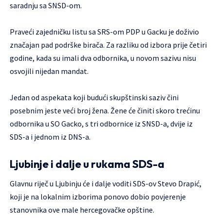
saradnju sa SNSD-om.
Praveći zajedničku listu sa SRS-om PDP u Gacku je doživio
značajan pad podrške birača. Za razliku od izbora prije četiri
godine, kada su imali dva odbornika, u novom sazivu nisu
osvojili nijedan mandat.
Jedan od aspekata koji budući skupštinski saziv čini
posebnim jeste veći broj žena. Žene će činiti skoro trećinu
odbornika u SO Gacko, s tri odbornice iz SNSD-a, dvije iz
SDS-a i jednom iz DNS-a.
Ljubinje i dalje u rukama SDS-a
Glavnu riječ u Ljubinju će i dalje voditi SDS-ov Stevo Drapić,
koji je na lokalnim izborima ponovo dobio povjerenje
stanovnika ove male hercegovačke opštine.