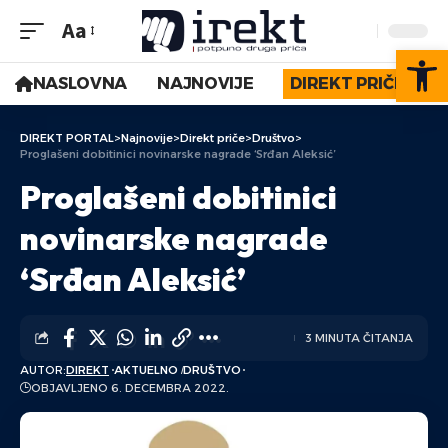
Aa
Op
NASLOVNA
NAJNOVIJE
DIREKT PRIČE
DIREKT PORTAL
>
Najnovije
>
Direkt priče
>
Društvo
>
Proglašeni dobitinici novinarske nagrade ‘Srđan Aleksić’
Proglašeni dobitinici
novinarske nagrade
‘Srđan Aleksić’
3 MINUTA ČITANJA
AUTOR:
DIREKT
AKTUELNO
DRUŠTVO
OBJAVLJENO 6. DECEMBRA 2022.