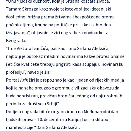
“Onu ‘ljudsku dužnost’, koja je Srđana koštala života,
Tamara Skrozza kroz svoje tekstove slijedi decenijski
dosljedno, brižna prema žrtvama i bespoštedna prema
počiniteljima, imuna na političke pritiske i tabloidna
iživljavanja”, objasnio je žiri nagradu za novinarku iz
Beograda.
“Ime Viktora Ivančića, baš kao i ono Srđana Aleksića,
najbolji je putokaz mladim novinarima kakve profesionalne
i etičke kvalitete trebaju prigrliti kada stupaju u novinarsku
profesiju”, naveo je žiri.
Portal
Krik
žiri je prepoznao je kao “jedan od rijetkih medija
koji je na sebe preuzeo ogromnu civilizacijsku obavezu da
bude nepristran, pravičan hroničar jednog od najturobnijih
perioda za društvo u Srbiji”.
Dodjela nagrada bit će organizirana na Međunarodni dan
ljudskih prava – 10. decembra u Banjoj Luci, u sklopu
manifestacije “Dani Srđana Aleksića”.