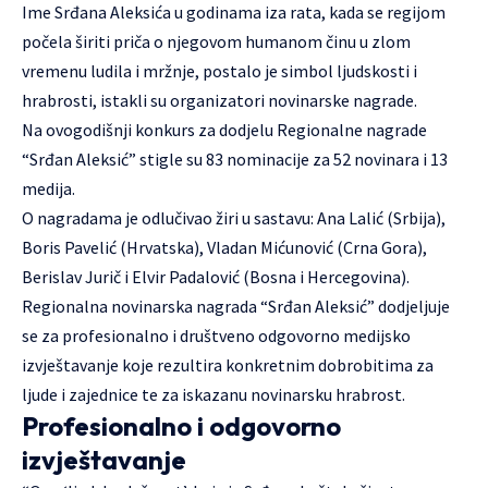
Ime Srđana Aleksića u godinama iza rata, kada se regijom
počela širiti priča o njegovom humanom činu u zlom
vremenu ludila i mržnje, postalo je simbol ljudskosti i
hrabrosti, istakli su organizatori novinarske nagrade.
Na ovogodišnji konkurs za dodjelu Regionalne nagrade
“Srđan Aleksić” stigle su 83 nominacije za 52 novinara i 13
medija.
O nagradama je odlučivao žiri u sastavu: Ana Lalić (Srbija),
Boris Pavelić (Hrvatska), Vladan Mićunović (Crna Gora),
Berislav Jurič i Elvir Padalović (Bosna i Hercegovina).
Regionalna novinarska nagrada “Srđan Aleksić” dodjeljuje
se za profesionalno i društveno odgovorno medijsko
izvještavanje koje rezultira konkretnim dobrobitima za
ljude i zajednice te za iskazanu novinarsku hrabrost.
Profesionalno i odgovorno
izvještavanje