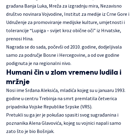
građana Banja Luka, Mreža za izgradnju mira, Nezavisno
društvo novinara Vojvodine, Institut za medije iz Crne Gore i
Udruženje za promoviranje medijske kulture, umjetnosti i
tolerancije “Lupiga – svijet kroz obične oči” iz Hrvatske,
prenosi Hina.
Nagrada se do sada, počevši od 2010. godine, dodjeljivala
samo za područje Bosne i Hercegovine, a od ove godine
podignuta je na regionalni nivo.
Humani čin u zlom vremenu ludila i
mržnje
Nosi ime Srđana Aleksića, mladića kojeg su u januaru 1993.
godine u centru Trebinja na smrt premlatila četverica
pripadnika Vojske Republike Srpske (VRS).
Pretukli su ga jer je pokušao spasiti svog sugrađanina i
poznanika Alena Glavovića, kojeg su vojnici napali samo
zato što je bio Bošnjak.