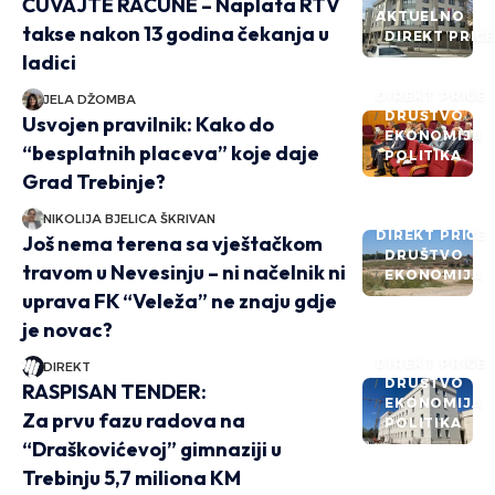
ČUVAJTE RAČUNE – Naplata RTV
AKTUELNO
takse nakon 13 godina čekanja u
DIREKT PRIČ
ladici
DIREKT PRIČE
JELA DŽOMBA
DRUŠTVO
Usvojen pravilnik: Kako do
EKONOMIJA
“besplatnih placeva” koje daje
POLITIKA
Grad Trebinje?
NIKOLIJA BJELICA ŠKRIVAN
DIREKT PRIČE
Još nema terena sa vještačkom
DRUŠTVO
travom u Nevesinju – ni načelnik ni
EKONOMIJA
uprava FK “Veleža” ne znaju gdje
je novac?
DIREKT PRIČE
DIREKT
DRUŠTVO
RASPISAN TENDER:
EKONOMIJA
Za prvu fazu radova na
POLITIKA
“Draškovićevoj” gimnaziji u
Trebinju 5,7 miliona KM