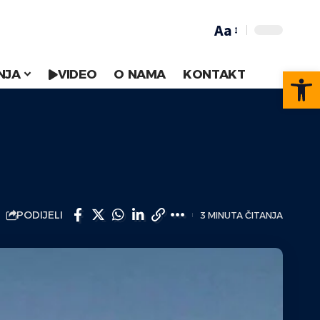
Aa
Op
NJA
VIDEO
O NAMA
KONTAKT
PODIJELI
3 MINUTA ČITANJA