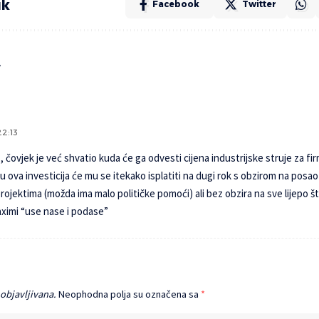
ak
Facebook
Twitter
r
22:13
 čovjek je već shvatio kuda će ga odvesti cijena industrijske struje za fir
 ova investicija će mu se itekako isplatiti na dugi rok s obzirom na posao k
jektima (možda ima malo političke pomoći) ali bez obzira na sve lijepo 
maximi “use nase i podase”
 objavljivana.
Neophodna polja su označena sa
*