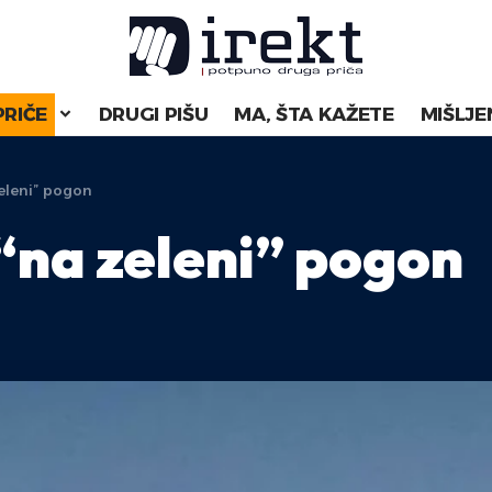
PRIČE
DRUGI PIŠU
MA, ŠTA KAŽETE
MIŠLJE
zeleni” pogon
 “na zeleni” pogon