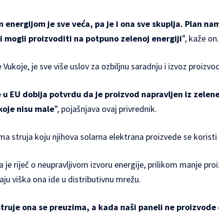
m energijom je sve veća, pa je i ona sve skuplja. Plan na
i mogli proizvoditi na potpuno zelenoj energiji
”, kaže on.
Vukoje, je sve više uslov za ozbiljnu saradnju i izvoz proizvo
e u EU dobija potvrdu da je proizvod napravljen iz zelene
koje nisu male
”, pojašnjava ovaj privrednik.
a struja koju njihova solarna elektrana proizvede se koristi 
je riječ o neupravljivom izvoru energije, prilikom manje pro
aju viška ona ide u distributivnu mrežu.
ruje ona se preuzima, a kada naši paneli ne proizvode 