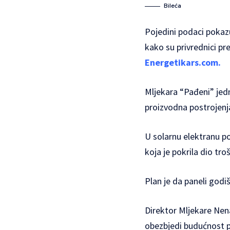
Bileća
Pojedini podaci pokazu
kako su privrednici pr
Energetikars.com.
Mljekara “Pađeni” jedna
proizvodna postrojenj
U solarnu elektranu po
koja je pokrila dio tro
Plan je da paneli godi
Direktor Mljekare Nen
obezbjedi budućnost 