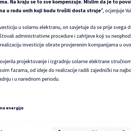
a. Na kraju se to sve kompenzuje. Mislim da je to povo
na u radu onih koji budu trošili dosta struje
”, ocjenjuje Vu
vesticiju u solarnu elektranu, on savjetuje da se prije svega d
štovali administrativne procedure i zahtjeve koji su neopho
 realizaciju investicije obrate provjerenim kompanijama u ovoj
ovjerila projektovanje i izgradnju solarne elektrane stručn
vim fazama, od ideje do realizacije radili zajednički na najbo
radnju i u narednom periodu.
na energija