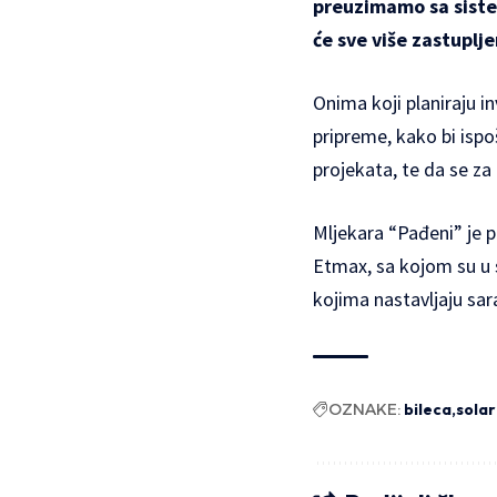
preuzimamo sa sistem
će sve više zastuplje
Onima koji planiraju in
pripreme, kako bi ispo
projekata, te da se za
Mljekara “Pađeni” je p
Etmax, sa kojom su u s
kojima nastavljaju sa
OZNAKE:
bileca
solar