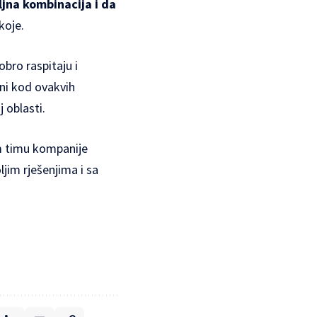
ljna kombinacija i da
koje.
obro raspitaju i
dni kod ovakvih
 oblasti.
om timu kompanije
ljim rješenjima i sa