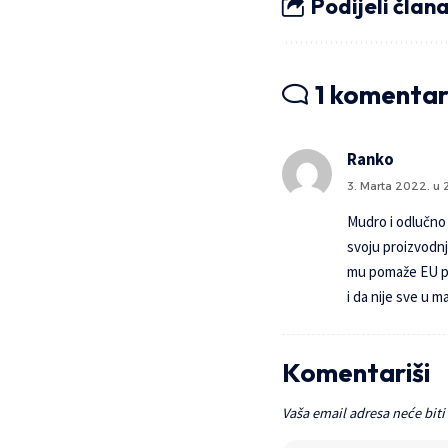
Podijeli član
1 komenta
Ranko
3. Marta 2022. u 
Mudro i odlučno ,
svoju proizvodnju
mu pomaže EU pro
i da nije sve u 
Komentariši
Vaša email adresa neće biti