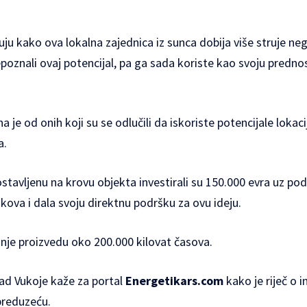
ju kako ova lokalna zajednica iz sunca dobija više struje neg
epoznali ovaj potencijal, pa ga sada koriste kao svoju predno
 je od onih koji su se odlučili da iskoriste potencijale lokaci
a.
stavljenu na krovu objekta investirali su 150.000 evra uz po
škova i dala svoju direktnu podršku za ovu ideju.
šnje proizvedu oko 200.000 kilovat časova.
ad Vukoje kaže za portal
Energetikars.com
kako je riječ o i
preduzeću.