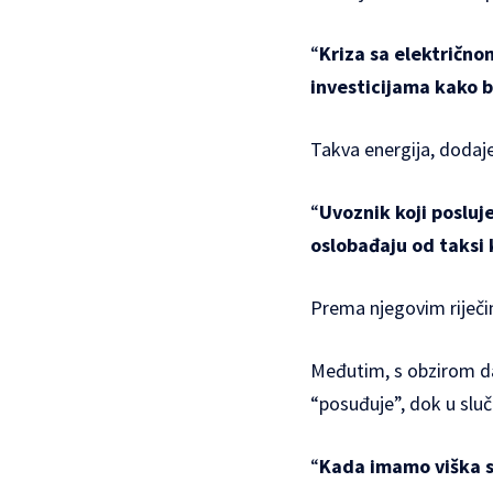
“
Kriza sa električno
investicijama kako b
Takva energija, dodaje 
“
Uvoznik koji posluj
oslobađaju od taksi 
Prema njegovim riječim
Međutim, s obzirom da 
“posuđuje”, dok u sluč
“
Kada imamo viška st