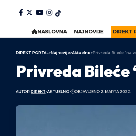
NASLOVNA
NAJNOVIJE
DIREKT 
DIREKT PORTAL
>
Najnovije
>
Aktuelno
>
Privreda Bileće “na 
Privreda Bileće
AUTOR:
DIREKT
AKTUELNO
OBJAVLJENO 2. MARTA 2022.