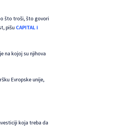
o što troši, što govori
st, pišu
CAPITAL i
je na kojoj su njihova
dršku Evropske unije,
nvesticiji koja treba da