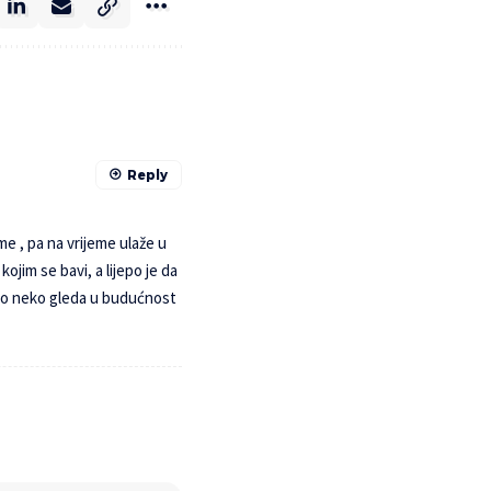
Reply
me , pa na vrijeme ulaže u
ojim se bavi, a lijepo je da
što neko gleda u budućnost